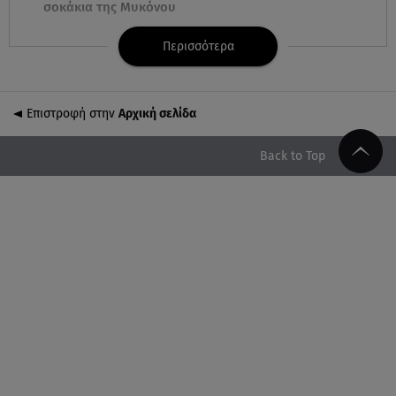
σοκάκια της Μυκόνου
Περισσότερα
07.08.26 , 10:50
Μαρία Μενούνος: Τα στιγμιότυπα με ελληνικό
άρωμα και ο απολογισμός
Επιστροφή στην
Αρχική σελίδα
07.08.26 , 10:24
Σέρρες: Νεκροί μητέρα και γιος σε τροχαίο - Βίντεο
Back to Top
ντοκούμεντο
07.08.26 , 10:17
Έξαλλη με θαμώνα η Ιουλία Καλλιμάνη: «Εσένα σ’
αρέσει αυτό;»
07.08.26 , 10:05
DS N°7 ÉLYSÉE: Για τον πρόεδρο της Γαλλικής
Δημοκρατίας
07.08.26 , 10:00