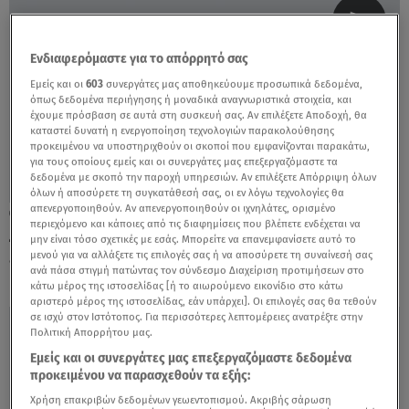
Ενδιαφερόμαστε για το απόρρητό σας
Εμείς και οι
603
συνεργάτες μας αποθηκεύουμε προσωπικά δεδομένα,
όπως δεδομένα περιήγησης ή μοναδικά αναγνωριστικά στοιχεία, και
έχουμε πρόσβαση σε αυτά στη συσκευή σας. Αν επιλέξετε Αποδοχή, θα
καταστεί δυνατή η ενεργοποίηση τεχνολογιών παρακολούθησης
προκειμένου να υποστηριχθούν οι σκοποί που εμφανίζονται παρακάτω,
για τους οποίους εμείς και οι συνεργάτες μας επεξεργαζόμαστε τα
δεδομένα με σκοπό την παροχή υπηρεσιών. Αν επιλέξετε Απόρριψη όλων
όλων ή αποσύρετε τη συγκατάθεσή σας, οι εν λόγω τεχνολογίες θα
απενεργοποιηθούν. Αν απενεργοποιηθούν οι ιχνηλάτες, ορισμένο
30.03.21, 12:13
περιεχόμενο και κάποιες από τις διαφημίσεις που βλέπετε ενδέχεται να
Ζυγός: Προσοχή στην υγεία και την
μην είναι τόσο σχετικές με εσάς. Μπορείτε να επανεμφανίσετε αυτό το
εργασία
μενού για να αλλάξετε τις επιλογές σας ή να αποσύρετε τη συναίνεσή σας
ανά πάσα στιγμή πατώντας τον σύνδεσμο Διαχείριση προτιμήσεων στο
κάτω μέρος της ιστοσελίδας [ή το αιωρούμενο εικονίδιο στο κάτω
αριστερό μέρος της ιστοσελίδας, εάν υπάρχει]. Οι επιλογές σας θα τεθούν
σε ισχύ στον Ιστότοπος. Για περισσότερες λεπτομέρειες ανατρέξτε στην
Πολιτική Απορρήτου μας.
Εμείς και οι συνεργάτες μας επεξεργαζόμαστε δεδομένα
προκειμένου να παρασχεθούν τα εξής:
Χρήση επακριβών δεδομένων γεωεντοπισμού. Ακριβής σάρωση