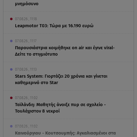
μνημόσυνο
07.08.26 , 11:18
Leapmotor T03: Τώρα με 16.190 ευρώ
07.08.26 , 11:17
Παρουσιάστρια κοιμήθηκε on air και έγινε viral-
Δείτε το στιγμιότυπο
07.08.26 , 11:13
Stars System: Γιορτάζει 20 χρόνια και γίνεται
καθημερινό στο Star
07.08.26 , 11:02
Ταϊλάνδη: Μαθητής άνοιξε πυρ σε σχολείο -
Τουλάχιστον 8 νεκροί
07.08.26 , 11:02
Καινούργιου - Κουτσουμπής: Αγκαλιασμένοι στα