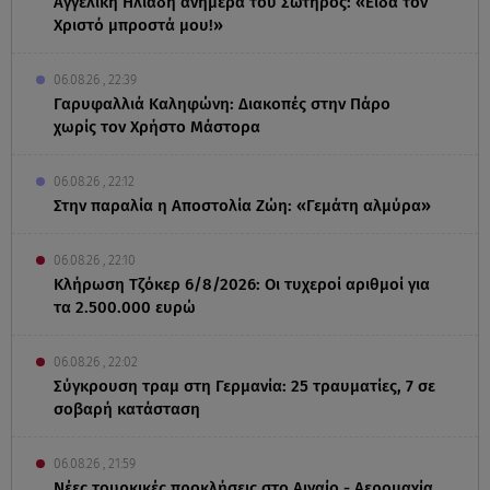
Αγγελική Ηλιάδη ανήμερα του Σωτήρος: «Είδα τον
Χριστό μπροστά μου!»
06.08.26 , 22:39
Γαρυφαλλιά Καληφώνη: Διακοπές στην Πάρο
χωρίς τον Χρήστο Μάστορα
06.08.26 , 22:12
Στην παραλία η Αποστολία Ζώη: «Γεμάτη αλμύρα»
06.08.26 , 22:10
Κλήρωση Τζόκερ 6/8/2026: Οι τυχεροί αριθμοί για
τα 2.500.000 ευρώ
06.08.26 , 22:02
Σύγκρουση τραμ στη Γερμανία: 25 τραυματίες, 7 σε
σοβαρή κατάσταση
06.08.26 , 21:59
Νέες τουρκικές προκλήσεις στο Αιγαίο - Αερομαχία