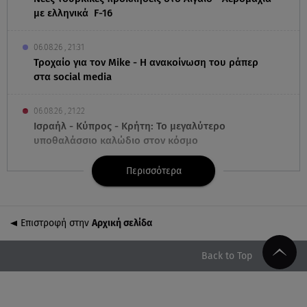
με ελληνικά F-16
06.08.26 , 21:31
Τροχαίο για τον Mike - Η ανακοίνωση του ράπερ
στα social media
06.08.26 , 21:22
Ισραήλ - Κύπρος - Κρήτη: Το μεγαλύτερο
υποθαλάσσιο καλώδιο στον κόσμο
Περισσότερα
06.08.26 , 21:07
Motor Oil: Δωρεά πυροσβεστικών οχημάτων και
εξοπλισμού στον Άγιο Βασίλειο
Επιστροφή στην
Αρχική σελίδα
06.08.26 , 20:49
Άκης Παυλόπουλος: Η τρυφερή εξομολόγηση της
Back to Top
συζύγου του, Ελένης Φωτοπούλου
06.08.26 , 20:25