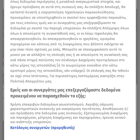
όπως δεδομένα περιήγησης ή μοναδικά αναγνωριστικά στοιχεία, και
έχουμε πρόσβαση σε αυτά στη συσκευή σας. Αν επιλέξετε Αποδοχή, θα
καταστεί δυνατή η ενεργοποίηση τεχνολογιών παρακολούθησης
προκειμένου να υποστηριχθούν οι σκοποί που εμφανίζονται παρακάτω,
για τους οποίους εμείς και οι συνεργάτες μας επεξεργαζόμαστε τα
δεδομένα με σκοπό την παροχή υπηρεσιών. Αν επιλέξετε Απόρριψη όλων
όλων ή αποσύρετε τη συγκατάθεσή σας, οι εν λόγω τεχνολογίες θα
απενεργοποιηθούν. Αν απενεργοποιηθούν οι ιχνηλάτες, ορισμένο
περιεχόμενο και κάποιες από τις διαφημίσεις που βλέπετε ενδέχεται να
μην είναι τόσο σχετικές με εσάς. Μπορείτε να επανεμφανίσετε αυτό το
μενού για να αλλάξετε τις επιλογές σας ή να αποσύρετε τη συναίνεσή σας
ανά πάσα στιγμή πατώντας τον σύνδεσμο Διαχείριση προτιμήσεων στο
κάτω μέρος της ιστοσελίδας [ή το αιωρούμενο εικονίδιο στο κάτω
αριστερό μέρος της ιστοσελίδας, εάν υπάρχει]. Οι επιλογές σας θα τεθούν
σε ισχύ στον Ιστότοπος. Για περισσότερες λεπτομέρειες ανατρέξτε στην
Πολιτική Απορρήτου μας.
29.05.26, 10:04
Εμείς και οι συνεργάτες μας επεξεργαζόμαστε δεδομένα
Αλλάζει ο καιρός: Βροχές και καταιγίδες
προκειμένου να παρασχεθούν τα εξής:
σήμερα – Πότε θα βρέξει στην Αττική
Χρήση επακριβών δεδομένων γεωεντοπισμού. Ακριβής σάρωση
χαρακτηριστικών συσκευής για αναγνώριση ταυτότητας. Αποθήκευση ή/
και πρόσβαση στα δεδομένα μιας συσκευής. Εξατομικευμένη διαφήμιση
και περιεχόμενο, μέτρηση διαφήμισης και περιεχομένου, έρευνα κοινού
και ανάπτυξη υπηρεσιών.
Κατάλογος συνεργατών (προμηθευτές)