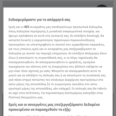
Ενδιαφερόμαστε για το απόρρητό σας
Εμείς και οι
603
συνεργάτες μας αποθηκεύουμε προσωπικά δεδομένα,
όπως δεδομένα περιήγησης ή μοναδικά αναγνωριστικά στοιχεία, και
έχουμε πρόσβαση σε αυτά στη συσκευή σας. Αν επιλέξετε Αποδοχή, θα
καταστεί δυνατή η ενεργοποίηση τεχνολογιών παρακολούθησης
προκειμένου να υποστηριχθούν οι σκοποί που εμφανίζονται παρακάτω,
για τους οποίους εμείς και οι συνεργάτες μας επεξεργαζόμαστε τα
δεδομένα με σκοπό την παροχή υπηρεσιών. Αν επιλέξετε Απόρριψη όλων
όλων ή αποσύρετε τη συγκατάθεσή σας, οι εν λόγω τεχνολογίες θα
απενεργοποιηθούν. Αν απενεργοποιηθούν οι ιχνηλάτες, ορισμένο
περιεχόμενο και κάποιες από τις διαφημίσεις που βλέπετε ενδέχεται να
16.10.24, 09:13
μην είναι τόσο σχετικές με εσάς. Μπορείτε να επανεμφανίσετε αυτό το
Γιούλικα Σκαφιδά: Η ηλικία, ο γιος και η
μενού για να αλλάξετε τις επιλογές σας ή να αποσύρετε τη συναίνεσή σας
σκλήρυνση κατά πλάκας
ανά πάσα στιγμή πατώντας τον σύνδεσμο Διαχείριση προτιμήσεων στο
κάτω μέρος της ιστοσελίδας [ή το αιωρούμενο εικονίδιο στο κάτω
αριστερό μέρος της ιστοσελίδας, εάν υπάρχει]. Οι επιλογές σας θα τεθούν
σε ισχύ στον Ιστότοπος. Για περισσότερες λεπτομέρειες ανατρέξτε στην
Πολιτική Απορρήτου μας.
Εμείς και οι συνεργάτες μας επεξεργαζόμαστε δεδομένα
προκειμένου να παρασχεθούν τα εξής: