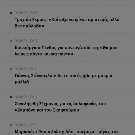
07.08.26 , 13:36
Τροχαίο Σέρρες: «Κοίταξα να φύγω αριστερά, αλλά
δεν πρόλαβα»
07.08.26 , 13:33
Καινούργιου:Πένθος για συνεργάτιδά της «Θα μου
λείπεις πάντα και για πάντα»
07.08.26 , 13:16
Γιάννης Στάνκογλου: Δείτε τον έφηβο με μακριά
μαλλιά
07.08.26 , 13:04
Συνελήφθη 31χρονος για τις δολοφονίες του
«Ζαμπόν» και του Σκαφτούρου
07.08.26 , 12:51
Μαριαλένα Ρουμελιώτη: Δύο -υπέροχοι- μήνες τον