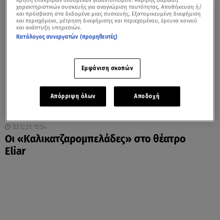
Χρήση επακριβών δεδομένων γεωεντοπισμού. Ακριβής σάρωση
χαρακτηριστικών συσκευής για αναγνώριση ταυτότητας. Αποθήκευση ή/
και πρόσβαση στα δεδομένα μιας συσκευής. Εξατομικευμένη διαφήμιση
και περιεχόμενο, μέτρηση διαφήμισης και περιεχομένου, έρευνα κοινού
και ανάπτυξη υπηρεσιών.
Κατάλογος συνεργατών (προμηθευτές)
Εμφάνιση σκοπών
Απόρριψη όλων
Αποδοχή
03.12.21, 15:54
Oι «Καλικατζαρομπελάδες» στο θέατρο
Eliar