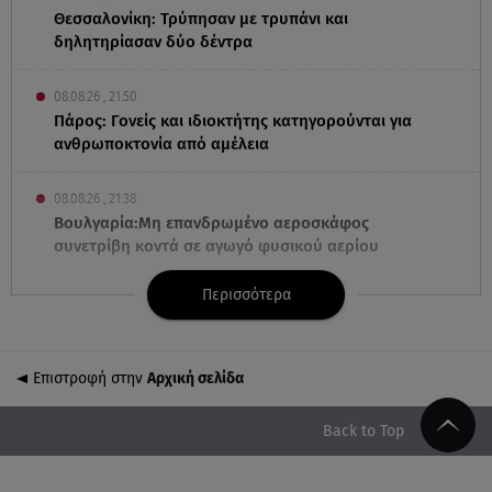
Θεσσαλονίκη: Τρύπησαν με τρυπάνι και
δηλητηρίασαν δύο δέντρα
08.08.26 , 21:50
Πάρος: Γονείς και ιδιοκτήτης κατηγορούνται για
ανθρωποκτονία από αμέλεια
08.08.26 , 21:38
Βουλγαρία:Μη επανδρωμένο αεροσκάφος
συνετρίβη κοντά σε αγωγό φυσικού αερίου
Περισσότερα
08.08.26 , 21:32
Φωτιά στην Αττικοβοιωτία: Ενέργεια ίση με έξι
ατομικές βόμβες
Επιστροφή στην
Αρχική σελίδα
08.08.26 , 21:20
«Ισλαμικό ΝΑΤΟ»: Πώς επηρεάζεται η Ελλάδα από
Back to Top
τη νέα συμμαχία