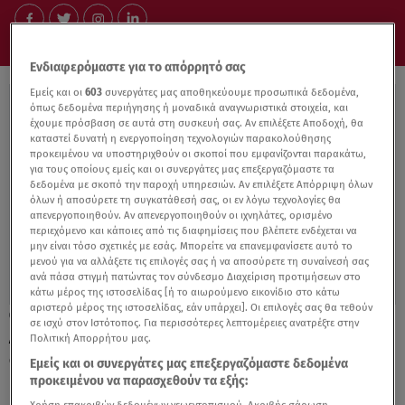
Ενδιαφερόμαστε για το απόρρητό σας
Εμείς και οι
603
συνεργάτες μας αποθηκεύουμε προσωπικά δεδομένα,
όπως δεδομένα περιήγησης ή μοναδικά αναγνωριστικά στοιχεία, και
έχουμε πρόσβαση σε αυτά στη συσκευή σας. Αν επιλέξετε Αποδοχή, θα
καταστεί δυνατή η ενεργοποίηση τεχνολογιών παρακολούθησης
προκειμένου να υποστηριχθούν οι σκοποί που εμφανίζονται παρακάτω,
για τους οποίους εμείς και οι συνεργάτες μας επεξεργαζόμαστε τα
δεδομένα με σκοπό την παροχή υπηρεσιών. Αν επιλέξετε Απόρριψη όλων
όλων ή αποσύρετε τη συγκατάθεσή σας, οι εν λόγω τεχνολογίες θα
απενεργοποιηθούν. Αν απενεργοποιηθούν οι ιχνηλάτες, ορισμένο
περιεχόμενο και κάποιες από τις διαφημίσεις που βλέπετε ενδέχεται να
μην είναι τόσο σχετικές με εσάς. Μπορείτε να επανεμφανίσετε αυτό το
μενού για να αλλάξετε τις επιλογές σας ή να αποσύρετε τη συναίνεσή σας
ανά πάσα στιγμή πατώντας τον σύνδεσμο Διαχείριση προτιμήσεων στο
κάτω μέρος της ιστοσελίδας [ή το αιωρούμενο εικονίδιο στο κάτω
αριστερό μέρος της ιστοσελίδας, εάν υπάρχει]. Οι επιλογές σας θα τεθούν
31.12.21, 14:16
σε ισχύ στον Ιστότοπος. Για περισσότερες λεπτομέρειες ανατρέξτε στην
Δάχτυλο στο μέλι από 28 Φεβρουαρίου
Πολιτική Απορρήτου μας.
στο θέατρο Eliart
Εμείς και οι συνεργάτες μας επεξεργαζόμαστε δεδομένα
προκειμένου να παρασχεθούν τα εξής: