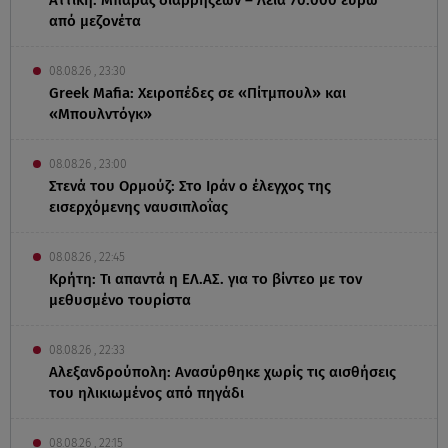
από μεζονέτα
08.08.26 , 23:30
Greek Mafia: Χειροπέδες σε «Πίτμπουλ» και
«Μπουλντόγκ»
08.08.26 , 23:00
Στενά του Ορμούζ: Στο Ιράν ο έλεγχος της
εισερχόμενης ναυσιπλοΐας
08.08.26 , 22:45
Κρήτη: Τι απαντά η ΕΛ.ΑΣ. για το βίντεο με τον
μεθυσμένο τουρίστα
08.08.26 , 22:33
Αλεξανδρούπολη: Ανασύρθηκε χωρίς τις αισθήσεις
του ηλικιωμένος από πηγάδι
08.08.26 , 22:15