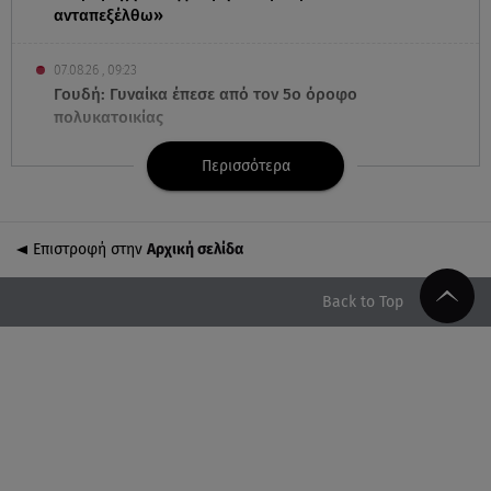
ανταπεξέλθω»
07.08.26 , 09:23
Γουδή: Γυναίκα έπεσε από τον 5ο όροφο
πολυκατοικίας
Περισσότερα
07.08.26 , 09:03
Η «καταραμένη»​​​​​​​ ζωή της Ελίζαμπεθ Τέιλορ
Επιστροφή στην
Αρχική σελίδα
07.08.26 , 08:51
Marfin: Έφτασε στην Αθήνα η 46χρονη μετά την
έκδοσή της από τη Βρετανία
Back to Top
07.08.26 , 08:51
Χρηστίδου: Ο «photobomber» ανάμεσα σε εκείνη
και τη Χριστίνα Κοντοβά
07.08.26 , 08:07
Μάλια: «Είδα τα παιδάκια να κουνάνε τα χέρια και