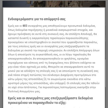
Ενδιαφερόμαστε για το απόρρητό σας
Εμείς και οι
603
συνεργάτες μας αποθηκεύουμε προσωπικά δεδομένα,
όπως δεδομένα περιήγησης ή μοναδικά αναγνωριστικά στοιχεία, και
έχουμε πρόσβαση σε αυτά στη συσκευή σας. Αν επιλέξετε Αποδοχή, θα
καταστεί δυνατή η ενεργοποίηση τεχνολογιών παρακολούθησης
προκειμένου να υποστηριχθούν οι σκοποί που εμφανίζονται παρακάτω,
για τους οποίους εμείς και οι συνεργάτες μας επεξεργαζόμαστε τα
δεδομένα με σκοπό την παροχή υπηρεσιών. Αν επιλέξετε Απόρριψη όλων
όλων ή αποσύρετε τη συγκατάθεσή σας, οι εν λόγω τεχνολογίες θα
απενεργοποιηθούν. Αν απενεργοποιηθούν οι ιχνηλάτες, ορισμένο
15.06.25, 17:14
περιεχόμενο και κάποιες από τις διαφημίσεις που βλέπετε ενδέχεται να
μην είναι τόσο σχετικές με εσάς. Μπορείτε να επανεμφανίσετε αυτό το
Τελ Αβίβ: Εκρήξεις από βαλλιστικούς
μενού για να αλλάξετε τις επιλογές σας ή να αποσύρετε τη συναίνεσή σας
πυραύλους του Ιράν
ανά πάσα στιγμή πατώντας τον σύνδεσμο Διαχείριση προτιμήσεων στο
κάτω μέρος της ιστοσελίδας [ή το αιωρούμενο εικονίδιο στο κάτω
αριστερό μέρος της ιστοσελίδας, εάν υπάρχει]. Οι επιλογές σας θα τεθούν
σε ισχύ στον Ιστότοπος. Για περισσότερες λεπτομέρειες ανατρέξτε στην
Πολιτική Απορρήτου μας.
Εμείς και οι συνεργάτες μας επεξεργαζόμαστε δεδομένα
προκειμένου να παρασχεθούν τα εξής: