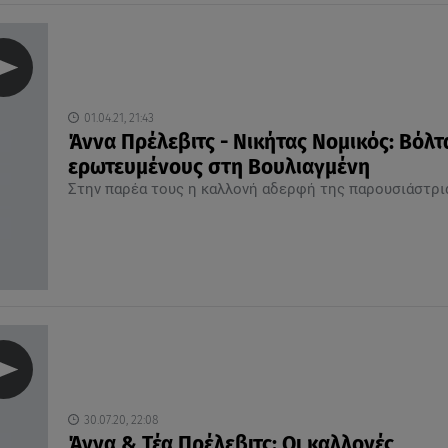
01.04.21, 21:43
Άννα Πρέλεβιτς - Νικήτας Νομικός: Βόλτ
ερωτευμένους στη Βουλιαγμένη
Στην παρέα τους η καλλονή αδερφή της παρουσιάστρι
30.07.20, 22:08
Άννα & Τέα Πρέλεβιτς: Οι καλλονές