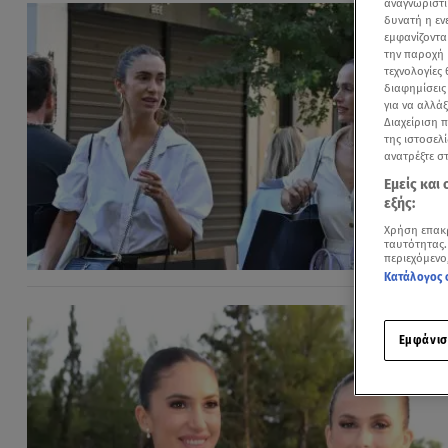
αναγνωριστι
δυνατή η ε
εμφανίζοντα
την παροχή 
τεχνολογίες
διαφημίσεις
για να αλλά
Διαχείριση 
της ιστοσελί
ανατρέξτε σ
Εμείς και
εξής:
Χρήση επακ
ταυτότητας.
περιεχόμενο
Κατάλογος 
Εμφάνισ