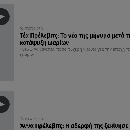
27.07.22, 23:31
Τέα Πρέλεβιτς: Το νέο της μήνυμα μετά τ
κατάψυξη ωαρίων
«Θέλω να ξαναπώ, πόσο τυχερή νιώθω για την εποχή π
ζούμε»
15.04.22, 00:01
Άννα Πρέλεβιτς: Η αδερφή της ξεκίνησε