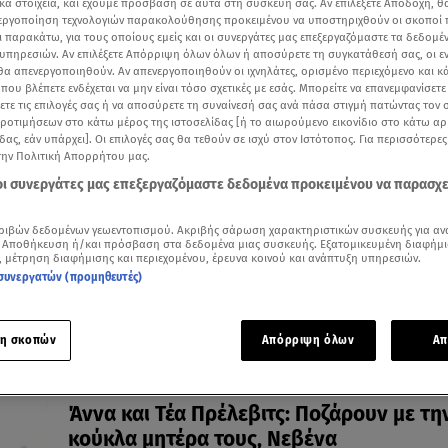
κά στοιχεία, και έχουμε πρόσβαση σε αυτά στη συσκευή σας. Αν επιλέξετε Αποδοχή, θ
νεργοποίηση τεχνολογιών παρακολούθησης προκειμένου να υποστηριχθούν οι σκοποί
ι παρακάτω, για τους οποίους εμείς και οι συνεργάτες μας επεξεργαζόμαστε τα δεδομέ
υπηρεσιών. Αν επιλέξετε Απόρριψη όλων όλων ή αποσύρετε τη συγκατάθεσή σας, οι ε
 θα απενεργοποιηθούν. Αν απενεργοποιηθούν οι ιχνηλάτες, ορισμένο περιεχόμενο και κά
 που βλέπετε ενδέχεται να μην είναι τόσο σχετικές με εσάς. Μπορείτε να επανεμφανίσετ
07.10.25, 12:01
ξετε τις επιλογές σας ή να αποσύρετε τη συναίνεσή σας ανά πάσα στιγμή πατώντας τον
Shopping με στιλ: Οι Πρέλεβιτς δείχνου
προτιμήσεων στο κάτω μέρος της ιστοσελίδας [ή το αιωρούμενο εικονίδιο στο κάτω α
δας, εάν υπάρχει]. Οι επιλογές σας θα τεθούν σε ισχύ στον Ιστότοπος. Για περισσότερε
ντύνεσαι κομψά χωρίς υπερβολές!
την Πολιτική Απορρήτου μας.
Χαλαρή βόλτα στο κέντρο της Αθήνας
 οι συνεργάτες μας επεξεργαζόμαστε δεδομένα προκειμένου να παρασχ
ριβών δεδομένων γεωεντοπισμού. Ακριβής σάρωση χαρακτηριστικών συσκευής για αν
 Αποθήκευση ή/και πρόσβαση στα δεδομένα μιας συσκευής. Εξατομικευμένη διαφήμι
, μέτρηση διαφήμισης και περιεχομένου, έρευνα κοινού και ανάπτυξη υπηρεσιών.
συνεργατών (προμηθευτές)
η σκοπών
Απόρριψη όλων
Απ
22.08.24, 14:19
Άννα και Τέα Πρέλεβιτς: Ποζάρουν με τη
κούκλα μητέρα τους, Νεβένα