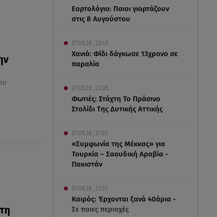
Εορτολόγιο: Ποιοι γιορτάζουν
στις 8 Αυγούστου
07.08.26 , 22:40
Χανιά: Φίδι δάγκωσε 13χρονο σε
ην
παραλία
ου
07.08.26 , 22:05
Φωτιές: Στάχτη Το Πράσινο
Στολίδι Της Δυτικής Αττικής
07.08.26 , 21:50
«Συμφωνία της Μέκκας» για
Τουρκία – Σαουδική Αραβία -
Πακιστάν
07.08.26 , 21:50
Καιρός: Έρχονται ξανά 40άρια -
 τη
Σε ποιες περιοχές