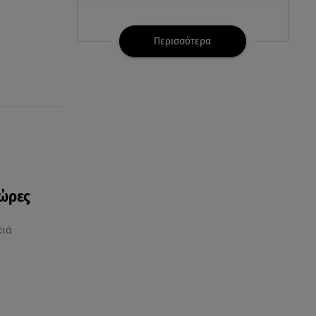
07.08.26 , 21:32
Κρήτη: Τουρίστας ρωτούσε
Περισσότερα
πόσο να πληρώσει για να
ασελγήσει σε 10χρονη
07.08.26 , 21:17
Κλήρωση Eurojackpot
7/8/2026: Οι τυχεροί αριθμοί για
τα 32.000.000 ευρώ
07.08.26 , 21:03
 ώρες
Σε τρία επίπεδα οι παραβιάσεις
της Τουρκίας στο Αιγαίο
ειά
07.08.26 , 21:00
MINI Aceman E: Τα αξεσουάρ για
περιπετειώδεις διαδρομές