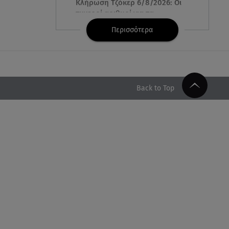
Κλήρωση Τζόκερ 6/8/2026: Οι
τυχεροί αριθμοί για τα
2.500.000 ευρώ
Περισσότερα
06.08.26 , 22:02
Σύγκρουση τραμ στη Γερμανία:
25 τραυματίες, 7 σε σοβαρή
κατάσταση
Back to Top
06.08.26 , 21:59
Νέες τουρκικές προκλήσεις στο
Αιγαίο - Αερομαχία με ελληνικά
F-16
06.08.26 , 21:31
Τροχαίο για τον Mike - Η
ανακοίνωση του ράπερ στα
social media
06.08.26 , 21:22