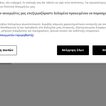
δας, εάν υπάρχει]. Οι επιλογές σας θα τεθούν σε ισχύ στον Ιστότοπος. Για περισσότερε
την Πολιτική Απορρήτου μας.
 οι συνεργάτες μας επεξεργαζόμαστε δεδομένα προκειμένου να παρασχ
30.08.24, 20:35
ριβών δεδομένων γεωεντοπισμού. Ακριβής σάρωση χαρακτηριστικών συσκευής για αν
 Αποθήκευση ή/και πρόσβαση στα δεδομένα μιας συσκευής. Εξατομικευμένη διαφήμι
Skoda Scala και Kamiq: Αναβαθμίστηκαν 
, μέτρηση διαφήμισης και περιεχομένου, έρευνα κοινού και ανάπτυξη υπηρεσιών.
τις τιμές
συνεργατών (προμηθευτές)
Όλα όσα πρέπει να γνωρίζετε για τα δυο μοντέλα
η σκοπών
Απόρριψη όλων
Απ