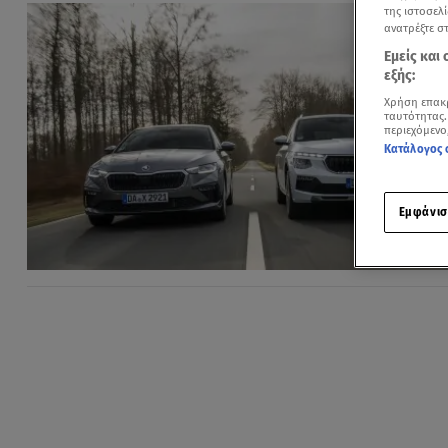
της ιστοσελί
ανατρέξτε σ
Εμείς και
εξής:
Χρήση επακ
ταυτότητας.
περιεχόμενο
Κατάλογος 
Εμφάνισ