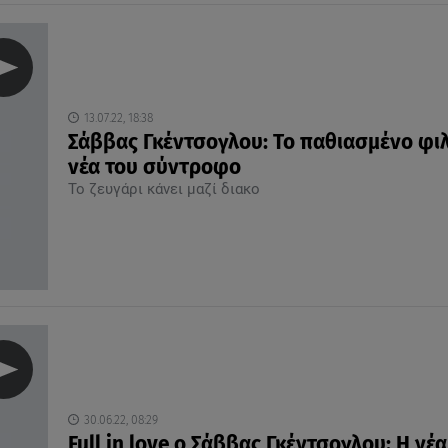
13.07.22, 18:38
Σάββας Γκέντσογλου: Το παθιασμένο φιλ
νέα του σύντροφο
Το ζευγάρι κάνει μαζί διακο
30.06.22, 08:29
Full in love o Σάββας Γκέντσογλου: Η νέα