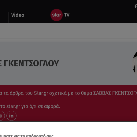
Video
Σ ΓΚΕΝΤΣΟΓΛΟΥ
α τα άρθρα του Star.gr σχετικά με το θέμα ΣΑΒΒΑΣ ΓΚΕΝΤΣΟ
ο star.gr για ό,τι σε αφορά.
μαστε για το απόρρητό σας