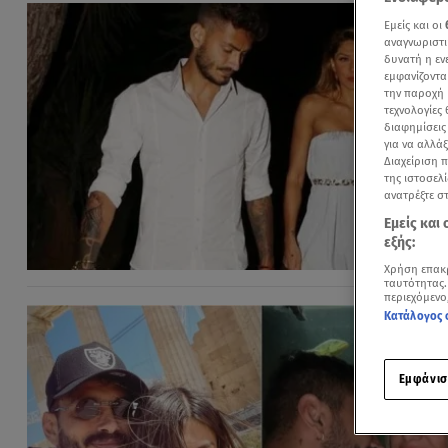
Εμείς και οι
αναγνωριστι
δυνατή η ε
εμφανίζοντα
την παροχή 
τεχνολογίες
διαφημίσεις
για να αλλά
Διαχείριση 
της ιστοσελί
ανατρέξτε σ
Εμείς και
εξής:
Χρήση επακ
ταυτότητας.
περιεχόμενο
Κατάλογος 
Εμφάνισ