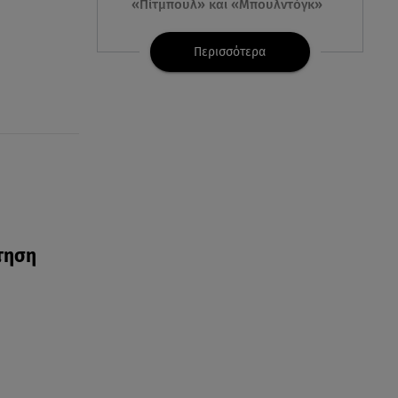
«Πίτμπουλ» και «Μπουλντόγκ»
08.08.26 , 23:00
Περισσότερα
Στενά του Ορμούζ: Στο Ιράν ο
έλεγχος της εισερχόμενης
ναυσιπλοΐας
08.08.26 , 22:45
Κρήτη: Τι απαντά η ΕΛ.ΑΣ. για το
βίντεο με τον μεθυσμένο
τουρίστα
ρτηση
08.08.26 , 22:33
Αλεξανδρούπολη: Ανασύρθηκε
χωρίς τις αισθήσεις του
ηλικιωμένος από πηγάδι
08.08.26 , 22:15
Θεσσαλονίκη: Τρύπησαν με
τρυπάνι και δηλητηρίασαν δύο