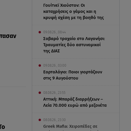
Γουίτνεϊ Χιούστον: Οι
καταχρήσεις ο γάμος και η
κρυφή σχέση με τη βοηθό της
09.08.26 , 08:44
ρτασαν
Σοβαρό τροχαίο στο Λαγονήσι:
Τραυματίες δύο αστυνομικοί
της ΔΙΑΣ
09.08.26 , 03:00
Εορτολόγιο: Ποιοι γιορτάζουν
στις 9 Αυγούστου
08.08.26 , 23:55
Αττική: Μπαράζ διαρρήξεων –
Λεία 70.000 ευρώ από μεζονέτα
08.08.26 , 23:30
Το
Greek Mafia: Χειροπέδες σε