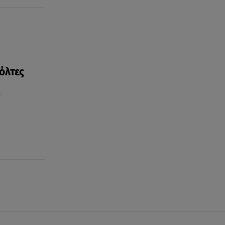
όλτες
ν