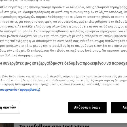
603
συνεργάτες μας αποθηκεύουμε προσωπικά δεδομένα, όπως δεδομένα περιήγησης
κά στοιχεία, και έχουμε πρόσβαση σε αυτά στη συσκευή σας. Αν επιλέξετε Αποδοχή, θ
νεργοποίηση τεχνολογιών παρακολούθησης προκειμένου να υποστηριχθούν οι σκοποί
ι παρακάτω, για τους οποίους εμείς και οι συνεργάτες μας επεξεργαζόμαστε τα δεδομέ
14.12.23, 16:19
υπηρεσιών. Αν επιλέξετε Απόρριψη όλων όλων ή αποσύρετε τη συγκατάθεσή σας, οι ε
Ηλιάδη για Γκέντσογλου: «Όταν έρχεται
 θα απενεργοποιηθούν. Αν απενεργοποιηθούν οι ιχνηλάτες, ορισμένο περιεχόμενο και κά
 που βλέπετε ενδέχεται να μην είναι τόσο σχετικές με εσάς. Μπορείτε να επανεμφανίσετ
Αθήνα, μένουμε μαζί»
ξετε τις επιλογές σας ή να αποσύρετε τη συναίνεσή σας ανά πάσα στιγμή πατώντας τον
«Έχουμε φτιάξει μία όμορφη σχέση και μετά τον
προτιμήσεων στο κάτω μέρος της ιστοσελίδας [ή το αιωρούμενο εικονίδιο στο κάτω α
χωρισμό μας»
δας, εάν υπάρχει]. Οι επιλογές σας θα τεθούν σε ισχύ στον Ιστότοπος. Για περισσότερε
την Πολιτική Απορρήτου μας.
 οι συνεργάτες μας επεξεργαζόμαστε δεδομένα προκειμένου να παρασχ
ριβών δεδομένων γεωεντοπισμού. Ακριβής σάρωση χαρακτηριστικών συσκευής για αν
 Αποθήκευση ή/και πρόσβαση στα δεδομένα μιας συσκευής. Εξατομικευμένη διαφήμι
, μέτρηση διαφήμισης και περιεχομένου, έρευνα κοινού και ανάπτυξη υπηρεσιών.
συνεργατών (προμηθευτές)
η σκοπών
Απόρριψη όλων
Απ
29.08.23, 14:44
Σάββας Γκέντσογλου - Κίκα Τσέκου: Χώρ