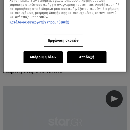
Χρήση επακριβών δεδομένων γεωεντοπισμού. Ακριβής σάρωση
χαρακτηριστικών συσκευής για αναγνώριση ταυτότητας. Αποθήκευση ή/
και πρόσβαση στα δεδομένα μιας συσκευής. Εξατομικευμένη διαφήμιση
και περιεχόμενο, μέτρηση διαφήμισης και περιεχομένου, έρευνα κοινού
και ανάπτυξη υπηρεσιών.
Κατάλογος συνεργατών (προμηθευτές)
Εμφάνιση σκοπών
09.12.20, 18:00
Απόρριψη όλων
Αποδοχή
GNTM 3: Τι ρούχα φόρεσαν Παρασκευή και
Μαριαγάπη στο πλατό