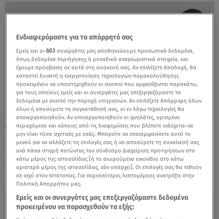
Ενδιαφερόμαστε για το απόρρητό σας
Εμείς και οι
603
συνεργάτες μας αποθηκεύουμε προσωπικά δεδομένα,
όπως δεδομένα περιήγησης ή μοναδικά αναγνωριστικά στοιχεία, και
έχουμε πρόσβαση σε αυτά στη συσκευή σας. Αν επιλέξετε Αποδοχή, θα
καταστεί δυνατή η ενεργοποίηση τεχνολογιών παρακολούθησης
προκειμένου να υποστηριχθούν οι σκοποί που εμφανίζονται παρακάτω,
για τους οποίους εμείς και οι συνεργάτες μας επεξεργαζόμαστε τα
δεδομένα με σκοπό την παροχή υπηρεσιών. Αν επιλέξετε Απόρριψη όλων
όλων ή αποσύρετε τη συγκατάθεσή σας, οι εν λόγω τεχνολογίες θα
απενεργοποιηθούν. Αν απενεργοποιηθούν οι ιχνηλάτες, ορισμένο
περιεχόμενο και κάποιες από τις διαφημίσεις που βλέπετε ενδέχεται να
14.12.20, 14:33
μην είναι τόσο σχετικές με εσάς. Μπορείτε να επανεμφανίσετε αυτό το
GNTM 3: Ανακάλυψε τα ρούχα που
μενού για να αλλάξετε τις επιλογές σας ή να αποσύρετε τη συναίνεσή σας
φόρεσαν φέτος τα κορίτσια του
ανά πάσα στιγμή πατώντας τον σύνδεσμο Διαχείριση προτιμήσεων στο
κάτω μέρος της ιστοσελίδας [ή το αιωρούμενο εικονίδιο στο κάτω
διαγωνισμού
αριστερό μέρος της ιστοσελίδας, εάν υπάρχει]. Οι επιλογές σας θα τεθούν
σε ισχύ στον Ιστότοπος. Για περισσότερες λεπτομέρειες ανατρέξτε στην
Πολιτική Απορρήτου μας.
Εμείς και οι συνεργάτες μας επεξεργαζόμαστε δεδομένα
προκειμένου να παρασχεθούν τα εξής: