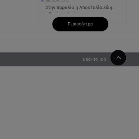
06.08.26 , 22:12
Στην παραλία η Αποστολία Ζώη:
«Γεμάτη αλμύρα»
Περισσότερα
06.08.26 , 22:10
Κλήρωση Τζόκερ 6/8/2026: Οι
τυχεροί αριθμοί για τα
2.500.000 ευρώ
Back to Top
06.08.26 , 22:02
Σύγκρουση τραμ στη Γερμανία:
25 τραυματίες, 7 σε σοβαρή
κατάσταση
06.08.26 , 21:59
Νέες τουρκικές προκλήσεις στο
Αιγαίο - Αερομαχία με ελληνικά
F-16
06.08.26 , 21:31