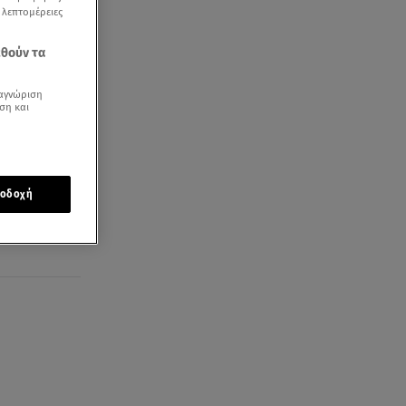
ς λεπτομέρειες
εθούν τα
αγνώριση
ση και
ια
οδοχή