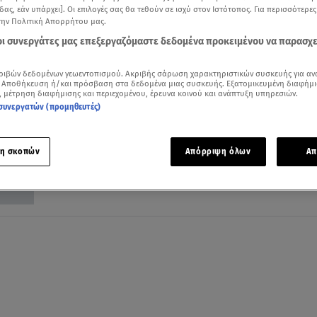
δας, εάν υπάρχει]. Οι επιλογές σας θα τεθούν σε ισχύ στον Ιστότοπος. Για περισσότερε
την Πολιτική Απορρήτου μας.
 οι συνεργάτες μας επεξεργαζόμαστε δεδομένα προκειμένου να παρασχ
ριβών δεδομένων γεωεντοπισμού. Ακριβής σάρωση χαρακτηριστικών συσκευής για αν
08.04.22, 20:38
 Αποθήκευση ή/και πρόσβαση στα δεδομένα μιας συσκευής. Εξατομικευμένη διαφήμι
, μέτρηση διαφήμισης και περιεχομένου, έρευνα κοινού και ανάπτυξη υπηρεσιών.
Ρούλα Πισπιρίγκου στο Star: Tι απαντά γ
συνεργατών (προμηθευτές)
καφετζούδες, μπράβους, κεταμίνη
Τι δηλώνει γραπτώς για όσα της καταλογίζουν
η σκοπών
Απόρριψη όλων
Απ