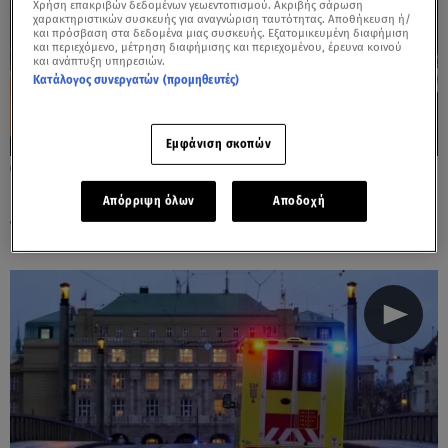
Χρήση επακριβών δεδομένων γεωεντοπισμού. Ακριβής σάρωση
χαρακτηριστικών συσκευής για αναγνώριση ταυτότητας. Αποθήκευση ή/
και πρόσβαση στα δεδομένα μιας συσκευής. Εξατομικευμένη διαφήμιση
και περιεχόμενο, μέτρηση διαφήμισης και περιεχομένου, έρευνα κοινού
και ανάπτυξη υπηρεσιών.
Κατάλογος συνεργατών (προμηθευτές)
Εμφάνιση σκοπών
24.12.23, 11:29
Βιέννη: Θεσσαλονικείς εγκλωβίστηκαν σε
Απόρριψη όλων
Αποδοχή
λεωφορείο λόγω χιονοθύελλας