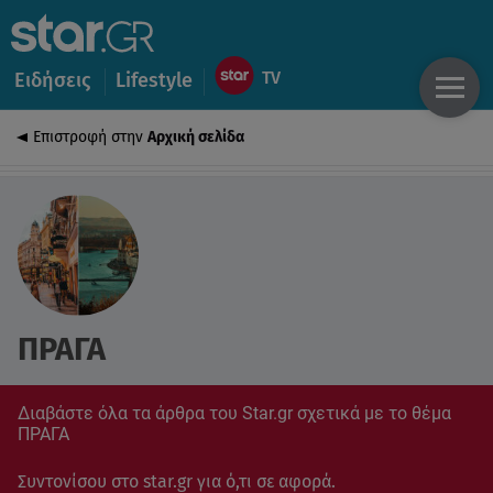
Ειδήσεις
Lifestyle
Επιστροφή στην
Αρχική σελίδα
ΠΡΑΓΑ
Διαβάστε όλα τα άρθρα του Star.gr σχετικά με το θέμα
ΠΡΑΓΑ
Συντονίσου στο star.gr για ό,τι σε αφορά.