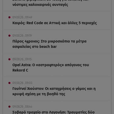
νόστιμες καλοκαιρινές συνταγές
09.08.26 , 09:49
Καιρός: Red Code σε Αττική και άλλες 5 περιοχές
09.08.26 , 09:19
Πάρος 4χρονος: Στο μικροσκόπιο τα μέτρα
ασφαλείας στο beach bar
09.08.26 , 09:15
Opel Astra: Ο «αστραφτερός» απόγονος του
Rekord C
09.08.26 , 09:03
Γουίτνεϊ Χιούστον: Οι καταχρήσεις ο γάμος και η
κρυφή σχέση με τη βοηθό της
09.08.26 , 08:44
Σοβαρό τροχαίο στο Λαγονήσι: Τραυματίες δύο