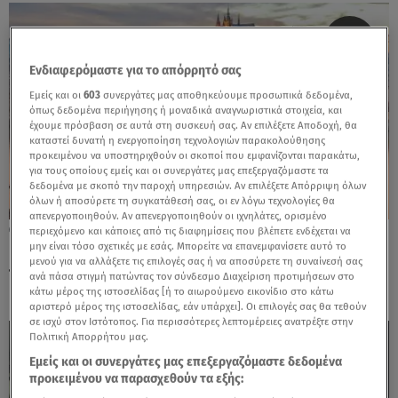
Ενδιαφερόμαστε για το απόρρητό σας
Εμείς και οι
603
συνεργάτες μας αποθηκεύουμε προσωπικά δεδομένα,
όπως δεδομένα περιήγησης ή μοναδικά αναγνωριστικά στοιχεία, και
έχουμε πρόσβαση σε αυτά στη συσκευή σας. Αν επιλέξετε Αποδοχή, θα
καταστεί δυνατή η ενεργοποίηση τεχνολογιών παρακολούθησης
προκειμένου να υποστηριχθούν οι σκοποί που εμφανίζονται παρακάτω,
για τους οποίους εμείς και οι συνεργάτες μας επεξεργαζόμαστε τα
δεδομένα με σκοπό την παροχή υπηρεσιών. Αν επιλέξετε Απόρριψη όλων
όλων ή αποσύρετε τη συγκατάθεσή σας, οι εν λόγω τεχνολογίες θα
απενεργοποιηθούν. Αν απενεργοποιηθούν οι ιχνηλάτες, ορισμένο
04.12.25, 11:53
περιεχόμενο και κάποιες από τις διαφημίσεις που βλέπετε ενδέχεται να
μην είναι τόσο σχετικές με εσάς. Μπορείτε να επανεμφανίσετε αυτό το
Πράγα: Ένα χειμωνιάτικο ταξίδι σε μια
μενού για να αλλάξετε τις επιλογές σας ή να αποσύρετε τη συναίνεσή σας
παραμυθένια πρωτεύουσα
ανά πάσα στιγμή πατώντας τον σύνδεσμο Διαχείριση προτιμήσεων στο
κάτω μέρος της ιστοσελίδας [ή το αιωρούμενο εικονίδιο στο κάτω
αριστερό μέρος της ιστοσελίδας, εάν υπάρχει]. Οι επιλογές σας θα τεθούν
σε ισχύ στον Ιστότοπος. Για περισσότερες λεπτομέρειες ανατρέξτε στην
Πολιτική Απορρήτου μας.
Εμείς και οι συνεργάτες μας επεξεργαζόμαστε δεδομένα
προκειμένου να παρασχεθούν τα εξής: