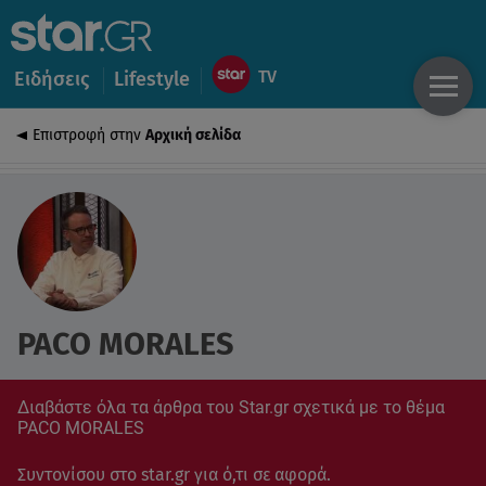
Ειδήσεις
Lifestyle
Επιστροφή στην
Αρχική σελίδα
PACO MORALES
Διαβάστε όλα τα άρθρα του Star.gr σχετικά με το θέμα
PACO MORALES
Συντονίσου στο star.gr για ό,τι σε αφορά.