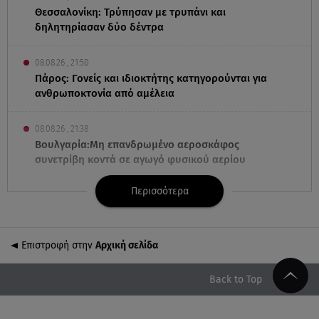
Θεσσαλονίκη: Τρύπησαν με τρυπάνι και
δηλητηρίασαν δύο δέντρα
08.08.26 , 21:50
Πάρος: Γονείς και ιδιοκτήτης κατηγορούνται για
ανθρωποκτονία από αμέλεια
08.08.26 , 21:38
Βουλγαρία:Μη επανδρωμένο αεροσκάφος
συνετρίβη κοντά σε αγωγό φυσικού αερίου
Περισσότερα
08.08.26 , 21:32
Φωτιά στην Αττικοβοιωτία: Ενέργεια ίση με έξι
ατομικές βόμβες
Επιστροφή στην
Αρχική σελίδα
08.08.26 , 21:20
«Ισλαμικό ΝΑΤΟ»: Πώς επηρεάζεται η Ελλάδα από
Back to Top
τη νέα συμμαχία