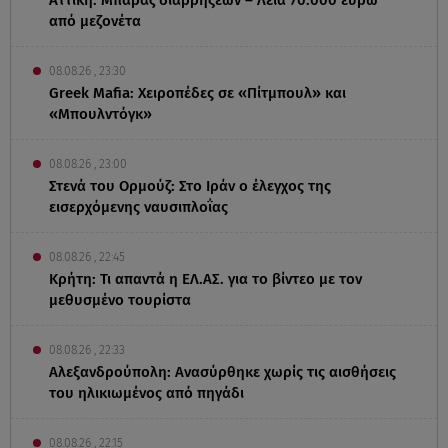
από μεζονέτα
08.08.26 , 23:30
Greek Mafia: Χειροπέδες σε «Πίτμπουλ» και
«Μπουλντόγκ»
08.08.26 , 23:00
Στενά του Ορμούζ: Στο Ιράν ο έλεγχος της
εισερχόμενης ναυσιπλοΐας
08.08.26 , 22:45
Κρήτη: Τι απαντά η ΕΛ.ΑΣ. για το βίντεο με τον
μεθυσμένο τουρίστα
08.08.26 , 22:33
Αλεξανδρούπολη: Ανασύρθηκε χωρίς τις αισθήσεις
του ηλικιωμένος από πηγάδι
08.08.26 , 22:15