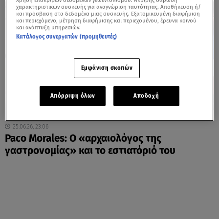
Χρήση επακριβών δεδομένων γεωεντοπισμού. Ακριβής σάρωση
χαρακτηριστικών συσκευής για αναγνώριση ταυτότητας. Αποθήκευση ή/
και πρόσβαση στα δεδομένα μιας συσκευής. Εξατομικευμένη διαφήμιση
και περιεχόμενο, μέτρηση διαφήμισης και περιεχομένου, έρευνα κοινού
και ανάπτυξη υπηρεσιών.
Κατάλογος συνεργατών (προμηθευτές)
Εμφάνιση σκοπών
Απόρριψη όλων
Αποδοχή
25.06.26, 23:06
Paco Morales: O «αρχαιολόγος της
γαστρονομίας» και το εστιατόριό του