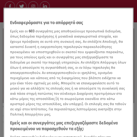
Ενδιαφερόμαστε για το απόρρητό σας
Εμείς και οι
603
συνεργάτες μας αποθηκεύουμε προσωπικά δεδομένα,
όπως δεδομένα περιήγησης ή μοναδικά αναγνωριστικά στοιχεία, και
έχουμε πρόσβαση σε αυτά στη συσκευή σας. Αν επιλέξετε Αποδοχή, θα
καταστεί δυνατή η ενεργοποίηση τεχνολογιών παρακολούθησης
προκειμένου να υποστηριχθούν οι σκοποί που εμφανίζονται παρακάτω,
για τους οποίους εμείς και οι συνεργάτες μας επεξεργαζόμαστε τα
δεδομένα με σκοπό την παροχή υπηρεσιών. Αν επιλέξετε Απόρριψη όλων
όλων ή αποσύρετε τη συγκατάθεσή σας, οι εν λόγω τεχνολογίες θα
απενεργοποιηθούν. Αν απενεργοποιηθούν οι ιχνηλάτες, ορισμένο
περιεχόμενο και κάποιες από τις διαφημίσεις που βλέπετε ενδέχεται να
μην είναι τόσο σχετικές με εσάς. Μπορείτε να επανεμφανίσετε αυτό το
μενού για να αλλάξετε τις επιλογές σας ή να αποσύρετε τη συναίνεσή σας
ανά πάσα στιγμή πατώντας τον σύνδεσμο Διαχείριση προτιμήσεων στο
κάτω μέρος της ιστοσελίδας [ή το αιωρούμενο εικονίδιο στο κάτω
αριστερό μέρος της ιστοσελίδας, εάν υπάρχει]. Οι επιλογές σας θα τεθούν
25.06.26, 23:35
σε ισχύ στον Ιστότοπος. Για περισσότερες λεπτομέρειες ανατρέξτε στην
MasterChef Τελικός: Ποιο πιάτο άρεσε
Πολιτική Απορρήτου μας.
στους κριτές;
Εμείς και οι συνεργάτες μας επεξεργαζόμαστε δεδομένα
προκειμένου να παρασχεθούν τα εξής: