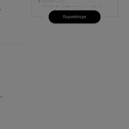
05.08.26 , 22:35
Αλεξάνδρα Νίκα: Η... χρυσή ώρα
»
στο σκάφος με την καλύτερη
Περισσότερα
παρέα!
05.08.26 , 22:27
Πόρτο Ράφτη: Bίντεο
Ντοκουμέντο Από Το
Θανατηφόρο Τροχαίο
05.08.26 , 22:19
Σαμοθράκη: «Μαμά νόμιζες ότι
δε θα σε ξαναδώ;» -Τα πρώτα
λόγια του 22χρονου
»
05.08.26 , 21:48
Starte - Γιώργος Δουατζής: «Με
θέλγει ιδιαιτέρως κάθε μορφή
τέχνης»