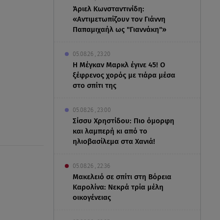
Άριελ Κωνσταντινίδη:
«Αντιμετωπίζουν τον Γιάννη
Παπαμιχαήλ ως "Γιαννάκη"»
05.08.26 , 23:20
Η Μέγκαν Μαρκλ έγινε 45! Ο
ξέφρενος χορός με τιάρα μέσα
στο σπίτι της
05.08.26 , 23:00
Σίσσυ Χρηστίδου: Πιο όμορφη
και λαμπερή κι από το
ηλιοβασίλεμα στα Χανιά!
05.08.26 , 22:36
Μακελειό σε σπίτι στη Βόρεια
Καρολίνα: Νεκρά τρία μέλη
οικογένειας