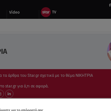
Video
ΙΑ
 τα άρθρα του Star.gr σχετικά με το θέμα ΝΙΚΗΤΡΙΑ
ο star.gr για ό,τι σε αφορά.
μαστε για το απόρρητό σας