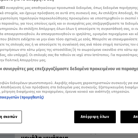
603
συνεργάτες μας αποθηκεύουμε προσωπικά δεδομένα, όπως δεδομένα περιήγησης
κά στοιχεία, και έχουμε πρόσβαση σε αυτά στη συσκευή σας. Αν επιλέξετε Αποδοχή, θ
νεργοποίηση τεχνολογιών παρακολούθησης προκειμένου να υποστηριχθούν οι σκοποί
ι παρακάτω, για τους οποίους εμείς και οι συνεργάτες μας επεξεργαζόμαστε τα δεδομέ
υπηρεσιών. Αν επιλέξετε Απόρριψη όλων όλων ή αποσύρετε τη συγκατάθεσή σας, οι ε
07.02.25, 17:23
 θα απενεργοποιηθούν. Αν απενεργοποιηθούν οι ιχνηλάτες, ορισμένο περιεχόμενο και κά
Shopping Star 07/02/25: Αυτή είναι η νι
 που βλέπετε ενδέχεται να μην είναι τόσο σχετικές με εσάς. Μπορείτε να επανεμφανίσετ
της εβδομάδας!
ξετε τις επιλογές σας ή να αποσύρετε τη συναίνεσή σας ανά πάσα στιγμή πατώντας τον
προτιμήσεων στο κάτω μέρος της ιστοσελίδας [ή το αιωρούμενο εικονίδιο στο κάτω α
Ποια επέλεξε το πιο σωστό outfit για την κοπή της πίτ
δας, εάν υπάρχει]. Οι επιλογές σας θα τεθούν σε ισχύ στον Ιστότοπος. Για περισσότερε
την Πολιτική Απορρήτου μας.
 οι συνεργάτες μας επεξεργαζόμαστε δεδομένα προκειμένου να παρασχ
ριβών δεδομένων γεωεντοπισμού. Ακριβής σάρωση χαρακτηριστικών συσκευής για αν
 Αποθήκευση ή/και πρόσβαση στα δεδομένα μιας συσκευής. Εξατομικευμένη διαφήμι
, μέτρηση διαφήμισης και περιεχομένου, έρευνα κοινού και ανάπτυξη υπηρεσιών.
συνεργατών (προμηθευτές)
η σκοπών
Απόρριψη όλων
Απ
13.02.21, 13:16
The Voice: H Ιωάννα Γεωργακοπούλου εί