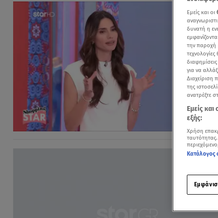
Εμείς και οι
αναγνωριστι
δυνατή η ε
εμφανίζοντα
την παροχή 
τεχνολογίες
διαφημίσεις
για να αλλά
Διαχείριση 
της ιστοσελί
ανατρέξτε σ
Εμείς και
εξής:
Χρήση επακ
ταυτότητας.
περιεχόμενο
Κατάλογος 
Εμφάνισ