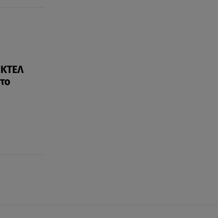
 ΚΤΕΛ
ητο