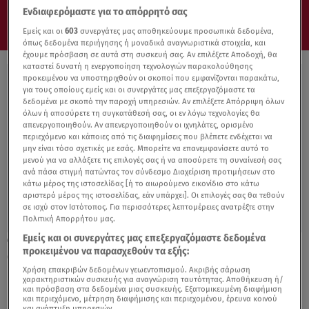
Ενδιαφερόμαστε για το απόρρητό σας
Εμείς και οι
603
συνεργάτες μας αποθηκεύουμε προσωπικά δεδομένα,
όπως δεδομένα περιήγησης ή μοναδικά αναγνωριστικά στοιχεία, και
έχουμε πρόσβαση σε αυτά στη συσκευή σας. Αν επιλέξετε Αποδοχή, θα
καταστεί δυνατή η ενεργοποίηση τεχνολογιών παρακολούθησης
προκειμένου να υποστηριχθούν οι σκοποί που εμφανίζονται παρακάτω,
για τους οποίους εμείς και οι συνεργάτες μας επεξεργαζόμαστε τα
δεδομένα με σκοπό την παροχή υπηρεσιών. Αν επιλέξετε Απόρριψη όλων
όλων ή αποσύρετε τη συγκατάθεσή σας, οι εν λόγω τεχνολογίες θα
απενεργοποιηθούν. Αν απενεργοποιηθούν οι ιχνηλάτες, ορισμένο
περιεχόμενο και κάποιες από τις διαφημίσεις που βλέπετε ενδέχεται να
μην είναι τόσο σχετικές με εσάς. Μπορείτε να επανεμφανίσετε αυτό το
μενού για να αλλάξετε τις επιλογές σας ή να αποσύρετε τη συναίνεσή σας
ανά πάσα στιγμή πατώντας τον σύνδεσμο Διαχείριση προτιμήσεων στο
κάτω μέρος της ιστοσελίδας [ή το αιωρούμενο εικονίδιο στο κάτω
αριστερό μέρος της ιστοσελίδας, εάν υπάρχει]. Οι επιλογές σας θα τεθούν
σε ισχύ στον Ιστότοπος. Για περισσότερες λεπτομέρειες ανατρέξτε στην
Πολιτική Απορρήτου μας.
Εμείς και οι συνεργάτες μας επεξεργαζόμαστε δεδομένα
13.05.21, 09:05
προκειμένου να παρασχεθούν τα εξής:
Οι Γερμανοί ψηφίζουν Mazda MX-5
Χρήση επακριβών δεδομένων γεωεντοπισμού. Ακριβής σάρωση
χαρακτηριστικών συσκευής για αναγνώριση ταυτότητας. Αποθήκευση ή/
και πρόσβαση στα δεδομένα μιας συσκευής. Εξατομικευμένη διαφήμιση
και περιεχόμενο, μέτρηση διαφήμισης και περιεχομένου, έρευνα κοινού
και ανάπτυξη υπηρεσιών.