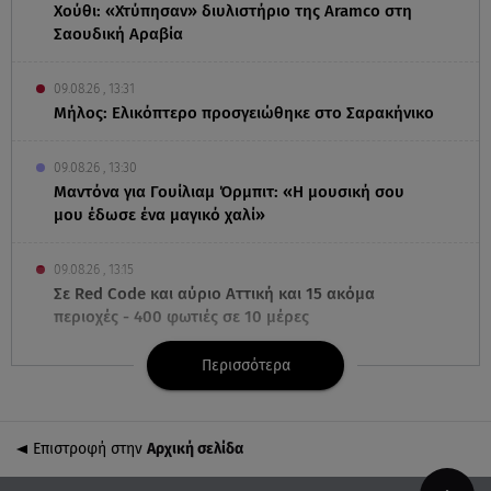
Χούθι: «Χτύπησαν» διυλιστήριο της Aramco στη
Σαουδική Αραβία
09.08.26 , 13:31
Μήλος: Ελικόπτερο προσγειώθηκε στο Σαρακήνικο
09.08.26 , 13:30
Μαντόνα για Γουίλιαμ Όρμπιτ: «Η μουσική σου
μου έδωσε ένα μαγικό χαλί»
09.08.26 , 13:15
Σε Red Code και αύριο Αττική και 15 ακόμα
περιοχές - 400 φωτιές σε 10 μέρες
Περισσότερα
09.08.26 , 12:54
Βαλέρια Χοψονίδου: Βάφτισε τον γιο της στη
Βουλιαγμένη - Το όνομα που πήρε
Επιστροφή στην
Αρχική σελίδα
09.08.26 , 12:44