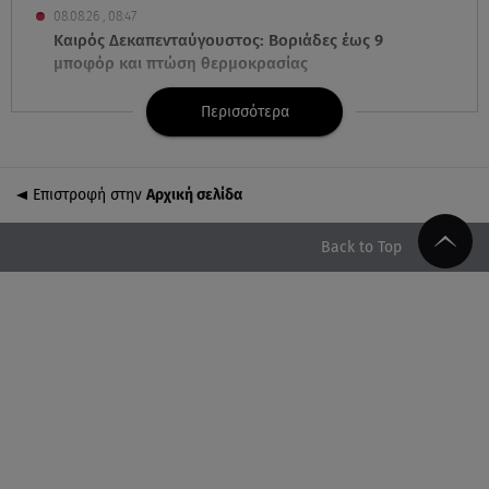
08.08.26 , 08:47
Καιρός Δεκαπενταύγουστος: Βοριάδες έως 9
μποφόρ και πτώση θερμοκρασίας
Περισσότερα
08.08.26 , 03:00
Εορτολόγιο: Ποιοι γιορτάζουν στις 8 Αυγούστου
Επιστροφή στην
Αρχική σελίδα
07.08.26 , 22:40
Χανιά: Φίδι δάγκωσε 13χρονο σε παραλία
Back to Top
07.08.26 , 22:05
Φωτιές: Στάχτη Το Πράσινο Στολίδι Της Δυτικής
Αττικής
07.08.26 , 21:50
«Συμφωνία της Μέκκας» για Τουρκία – Σαουδική
Αραβία - Πακιστάν
07.08.26 , 21:50