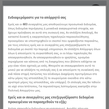
Ενδιαφερόμαστε για το απόρρητό σας
Εμείς και οι
603
συνεργάτες μας αποθηκεύουμε προσωπικά δεδομένα,
όπως δεδομένα περιήγησης ή μοναδικά αναγνωριστικά στοιχεία, και
έχουμε πρόσβαση σε αυτά στη συσκευή σας. Αν επιλέξετε Αποδοχή, θα
καταστεί δυνατή η ενεργοποίηση τεχνολογιών παρακολούθησης
προκειμένου να υποστηριχθούν οι σκοποί που εμφανίζονται παρακάτω,
για τους οποίους εμείς και οι συνεργάτες μας επεξεργαζόμαστε τα
δεδομένα με σκοπό την παροχή υπηρεσιών. Αν επιλέξετε Απόρριψη όλων
όλων ή αποσύρετε τη συγκατάθεσή σας, οι εν λόγω τεχνολογίες θα
απενεργοποιηθούν. Αν απενεργοποιηθούν οι ιχνηλάτες, ορισμένο
περιεχόμενο και κάποιες από τις διαφημίσεις που βλέπετε ενδέχεται να
18.04.22, 12:01
μην είναι τόσο σχετικές με εσάς. Μπορείτε να επανεμφανίσετε αυτό το
Φανή: «Στα 19 μου αποδέχτηκα τη
μενού για να αλλάξετε τις επιλογές σας ή να αποσύρετε τη συναίνεσή σας
σεξουαλικότητά μου»
ανά πάσα στιγμή πατώντας τον σύνδεσμο Διαχείριση προτιμήσεων στο
κάτω μέρος της ιστοσελίδας [ή το αιωρούμενο εικονίδιο στο κάτω
αριστερό μέρος της ιστοσελίδας, εάν υπάρχει]. Οι επιλογές σας θα τεθούν
σε ισχύ στον Ιστότοπος. Για περισσότερες λεπτομέρειες ανατρέξτε στην
Πολιτική Απορρήτου μας.
Εμείς και οι συνεργάτες μας επεξεργαζόμαστε δεδομένα
προκειμένου να παρασχεθούν τα εξής:
Χρήση επακριβών δεδομένων γεωεντοπισμού. Ακριβής σάρωση