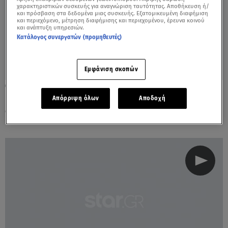
χαρακτηριστικών συσκευής για αναγνώριση ταυτότητας. Αποθήκευση ή/
και πρόσβαση στα δεδομένα μιας συσκευής. Εξατομικευμένη διαφήμιση
και περιεχόμενο, μέτρηση διαφήμισης και περιεχομένου, έρευνα κοινού
και ανάπτυξη υπηρεσιών.
Κατάλογος συνεργατών (προμηθευτές)
Εμφάνιση σκοπών
15.04.22, 23:49
Και 2η και 3η οικειοθελής αποχώρηση
Απόρριψη όλων
Αποδοχή
σήμερα; Δείτε τι συνέβη!