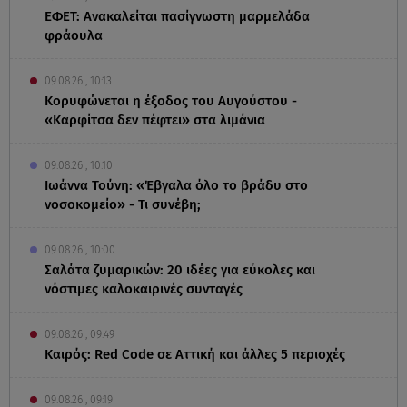
ΕΦΕΤ: Ανακαλείται πασίγνωστη μαρμελάδα
φράουλα
09.08.26 , 10:13
Κορυφώνεται η έξοδος του Αυγούστου -
«Καρφίτσα δεν πέφτει» στα λιμάνια
09.08.26 , 10:10
Ιωάννα Τούνη: «Έβγαλα όλο το βράδυ στο
νοσοκομείο» - Τι συνέβη;
09.08.26 , 10:00
Σαλάτα ζυμαρικών: 20 ιδέες για εύκολες και
νόστιμες καλοκαιρινές συνταγές
09.08.26 , 09:49
Καιρός: Red Code σε Αττική και άλλες 5 περιοχές
09.08.26 , 09:19