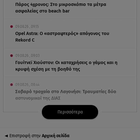
Πάρος 4χρονος: Στο μικροσκόπιο τα μέτρα
ασφαλείας στο beach bar
09.08.26 , 09:15
Opel Astra: Ο «αστραφτερός» απόγονος του
Rekord C
09.08.26 , 09:03
Γουίτνεϊ Χιούστον: Οι καταχρήσεις ο γάμος και η
κρυφή σχέση με τη βοηθό της
09.08.26 , 08:44
Σοβαρό τροχαίο στο Λαγονήσι: Τραυματίες δύο
αστυνομικοί της ΔΙΑΣ
Περισσότερα
09.08.26 , 03:00
Εορτολόγιο: Ποιοι γιορτάζουν στις 9 Αυγούστου
Επιστροφή στην
Αρχική σελίδα
08.08.26 , 23:55