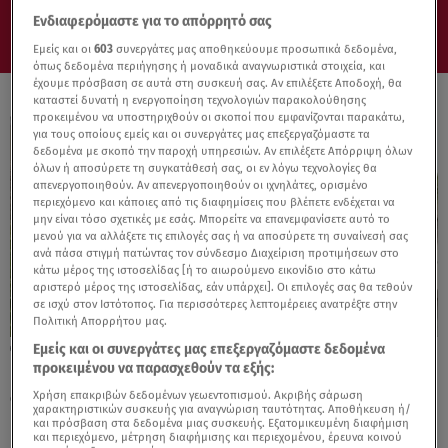
Ενδιαφερόμαστε για το απόρρητό σας
Εμείς και οι
603
συνεργάτες μας αποθηκεύουμε προσωπικά δεδομένα,
όπως δεδομένα περιήγησης ή μοναδικά αναγνωριστικά στοιχεία, και
έχουμε πρόσβαση σε αυτά στη συσκευή σας. Αν επιλέξετε Αποδοχή, θα
καταστεί δυνατή η ενεργοποίηση τεχνολογιών παρακολούθησης
προκειμένου να υποστηριχθούν οι σκοποί που εμφανίζονται παρακάτω,
για τους οποίους εμείς και οι συνεργάτες μας επεξεργαζόμαστε τα
δεδομένα με σκοπό την παροχή υπηρεσιών. Αν επιλέξετε Απόρριψη όλων
όλων ή αποσύρετε τη συγκατάθεσή σας, οι εν λόγω τεχνολογίες θα
απενεργοποιηθούν. Αν απενεργοποιηθούν οι ιχνηλάτες, ορισμένο
περιεχόμενο και κάποιες από τις διαφημίσεις που βλέπετε ενδέχεται να
μην είναι τόσο σχετικές με εσάς. Μπορείτε να επανεμφανίσετε αυτό το
μενού για να αλλάξετε τις επιλογές σας ή να αποσύρετε τη συναίνεσή σας
ανά πάσα στιγμή πατώντας τον σύνδεσμο Διαχείριση προτιμήσεων στο
κάτω μέρος της ιστοσελίδας [ή το αιωρούμενο εικονίδιο στο κάτω
αριστερό μέρος της ιστοσελίδας, εάν υπάρχει]. Οι επιλογές σας θα τεθούν
σε ισχύ στον Ιστότοπος. Για περισσότερες λεπτομέρειες ανατρέξτε στην
Πολιτική Απορρήτου μας.
Εμείς και οι συνεργάτες μας επεξεργαζόμαστε δεδομένα
30.04.25, 21:57
προκειμένου να παρασχεθούν τα εξής:
Κρήτη: Κινούμενο έδαφος και ρηγματώσεις
σε ακόμη ένα χωριό του Ηρακλείου
Χρήση επακριβών δεδομένων γεωεντοπισμού. Ακριβής σάρωση
χαρακτηριστικών συσκευής για αναγνώριση ταυτότητας. Αποθήκευση ή/
και πρόσβαση στα δεδομένα μιας συσκευής. Εξατομικευμένη διαφήμιση
και περιεχόμενο, μέτρηση διαφήμισης και περιεχομένου, έρευνα κοινού