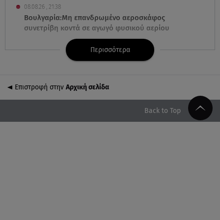
08.08.26 , 21:38
Βουλγαρία:Μη επανδρωμένο αεροσκάφος
συνετρίβη κοντά σε αγωγό φυσικού αερίου
Περισσότερα
08.08.26 , 21:32
Φωτιά στην Αττικοβοιωτία: Ενέργεια ίση με έξι
ατομικές βόμβες
Επιστροφή στην
Αρχική σελίδα
08.08.26 , 21:20
«Ισλαμικό ΝΑΤΟ»: Πώς επηρεάζεται η Ελλάδα από
Back to Top
τη νέα συμμαχία
08.08.26 , 19:19
Τραγωδία στην Πάρο: Νεκρό 4χρονο παιδί σε
πισίνα
08.08.26 , 18:51
BYD: Στην 91η θέση της λίστας Fortune Global 500
για το 2026