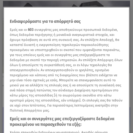
Ενδιαφερόμαστε για το απόρρητό σας
Εμείς και οι
603
συνεργάτες μας αποθηκεύουμε προσωπικά δεδομένα,
όπως δεδομένα περιήγησης ή μοναδικά αναγνωριστικά στοιχεία, και
έχουμε πρόσβαση σε αυτά στη συσκευή σας. Αν επιλέξετε Αποδοχή, θα
καταστεί δυνατή η ενεργοποίηση τεχνολογιών παρακολούθησης
προκειμένου να υποστηριχθούν οι σκοποί που εμφανίζονται παρακάτω,
για τους οποίους εμείς και οι συνεργάτες μας επεξεργαζόμαστε τα
δεδομένα με σκοπό την παροχή υπηρεσιών. Αν επιλέξετε Απόρριψη όλων
όλων ή αποσύρετε τη συγκατάθεσή σας, οι εν λόγω τεχνολογίες θα
απενεργοποιηθούν. Αν απενεργοποιηθούν οι ιχνηλάτες, ορισμένο
περιεχόμενο και κάποιες από τις διαφημίσεις που βλέπετε ενδέχεται να
24.07.25, 17:57
μην είναι τόσο σχετικές με εσάς. Μπορείτε να επανεμφανίσετε αυτό το
Αμετάβλητα τα επιτόκια του ευρώ από την
μενού για να αλλάξετε τις επιλογές σας ή να αποσύρετε τη συναίνεσή σας
ΕΚΤ
ανά πάσα στιγμή πατώντας τον σύνδεσμο Διαχείριση προτιμήσεων στο
κάτω μέρος της ιστοσελίδας [ή το αιωρούμενο εικονίδιο στο κάτω
αριστερό μέρος της ιστοσελίδας, εάν υπάρχει]. Οι επιλογές σας θα τεθούν
σε ισχύ στον Ιστότοπος. Για περισσότερες λεπτομέρειες ανατρέξτε στην
Πολιτική Απορρήτου μας.
Εμείς και οι συνεργάτες μας επεξεργαζόμαστε δεδομένα
προκειμένου να παρασχεθούν τα εξής:
Χρήση επακριβών δεδομένων γεωεντοπισμού. Ακριβής σάρωση