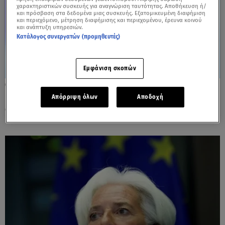
χαρακτηριστικών συσκευής για αναγνώριση ταυτότητας. Αποθήκευση ή/
και πρόσβαση στα δεδομένα μιας συσκευής. Εξατομικευμένη διαφήμιση
και περιεχόμενο, μέτρηση διαφήμισης και περιεχομένου, έρευνα κοινού
και ανάπτυξη υπηρεσιών.
Κατάλογος συνεργατών (προμηθευτές)
Εμφάνιση σκοπών
01.10.24, 17:20
Παράθυρο για νέα μείωση των επιτοκίων
Απόρριψη όλων
Αποδοχή
ανοίγει η Λαγκάρντ