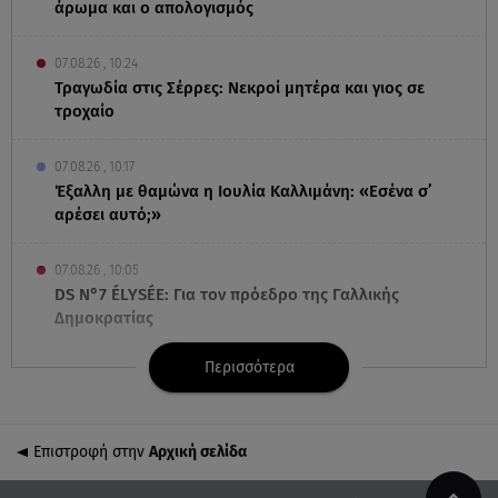
άρωμα και ο απολογισμός
07.08.26 , 10:24
Τραγωδία στις Σέρρες: Νεκροί μητέρα και γιος σε
τροχαίο
07.08.26 , 10:17
Έξαλλη με θαμώνα η Ιουλία Καλλιμάνη: «Εσένα σ’
αρέσει αυτό;»
07.08.26 , 10:05
DS N°7 ÉLYSÉE: Για τον πρόεδρο της Γαλλικής
Δημοκρατίας
Περισσότερα
07.08.26 , 10:00
Νηστεία Δεκαπενταύγουστου: φτιάξτε παστίτσιο με
κιμά μανιταριών
Επιστροφή στην
Αρχική σελίδα
07.08.26 , 09:47