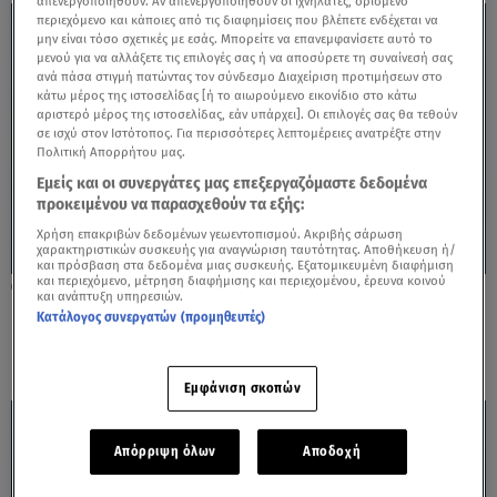
απενεργοποιηθούν. Αν απενεργοποιηθούν οι ιχνηλάτες, ορισμένο
περιεχόμενο και κάποιες από τις διαφημίσεις που βλέπετε ενδέχεται να
μην είναι τόσο σχετικές με εσάς. Μπορείτε να επανεμφανίσετε αυτό το
μενού για να αλλάξετε τις επιλογές σας ή να αποσύρετε τη συναίνεσή σας
ανά πάσα στιγμή πατώντας τον σύνδεσμο Διαχείριση προτιμήσεων στο
κάτω μέρος της ιστοσελίδας [ή το αιωρούμενο εικονίδιο στο κάτω
αριστερό μέρος της ιστοσελίδας, εάν υπάρχει]. Οι επιλογές σας θα τεθούν
σε ισχύ στον Ιστότοπος. Για περισσότερες λεπτομέρειες ανατρέξτε στην
Πολιτική Απορρήτου μας.
Εμείς και οι συνεργάτες μας επεξεργαζόμαστε δεδομένα
προκειμένου να παρασχεθούν τα εξής:
Χρήση επακριβών δεδομένων γεωεντοπισμού. Ακριβής σάρωση
χαρακτηριστικών συσκευής για αναγνώριση ταυτότητας. Αποθήκευση ή/
και πρόσβαση στα δεδομένα μιας συσκευής. Εξατομικευμένη διαφήμιση
και περιεχόμενο, μέτρηση διαφήμισης και περιεχομένου, έρευνα κοινού
23.08.24, 10:57
και ανάπτυξη υπηρεσιών.
Κριός: Εκνευρισμός και Προσοχή στις
Κατάλογος συνεργατών (προμηθευτές)
Επικοινωνίες
Εμφάνιση σκοπών
Απόρριψη όλων
Αποδοχή