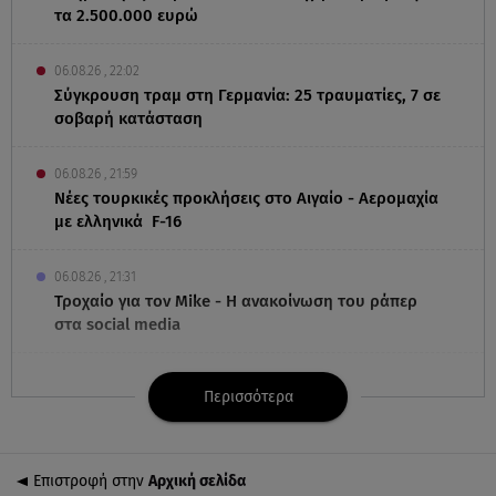
τα 2.500.000 ευρώ
06.08.26 , 22:02
Σύγκρουση τραμ στη Γερμανία: 25 τραυματίες, 7 σε
σοβαρή κατάσταση
06.08.26 , 21:59
Νέες τουρκικές προκλήσεις στο Αιγαίο - Αερομαχία
με ελληνικά F-16
06.08.26 , 21:31
Τροχαίο για τον Mike - Η ανακοίνωση του ράπερ
στα social media
06.08.26 , 21:22
Περισσότερα
Ισραήλ - Κύπρος - Κρήτη: Το μεγαλύτερο
υποθαλάσσιο καλώδιο στον κόσμο
Επιστροφή στην
Αρχική σελίδα
06.08.26 , 21:07