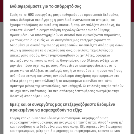
Ενδιαφερόμαστε για το απόρρητό σας
Εμείς και οι
603
συνεργάτες μας αποθηκεύουμε προσωπικά δεδομένα,
όπως δεδομένα περιήγησης ή μοναδικά αναγνωριστικά στοιχεία, και
έχουμε πρόσβαση σε αυτά στη συσκευή σας. Αν επιλέξετε Αποδοχή, θα
καταστεί δυνατή η ενεργοποίηση τεχνολογιών παρακολούθησης
προκειμένου να υποστηριχθούν οι σκοποί που εμφανίζονται παρακάτω,
για τους οποίους εμείς και οι συνεργάτες μας επεξεργαζόμαστε τα
δεδομένα με σκοπό την παροχή υπηρεσιών. Αν επιλέξετε Απόρριψη όλων
όλων ή αποσύρετε τη συγκατάθεσή σας, οι εν λόγω τεχνολογίες θα
απενεργοποιηθούν. Αν απενεργοποιηθούν οι ιχνηλάτες, ορισμένο
περιεχόμενο και κάποιες από τις διαφημίσεις που βλέπετε ενδέχεται να
μην είναι τόσο σχετικές με εσάς. Μπορείτε να επανεμφανίσετε αυτό το
μενού για να αλλάξετε τις επιλογές σας ή να αποσύρετε τη συναίνεσή σας
ανά πάσα στιγμή πατώντας τον σύνδεσμο Διαχείριση προτιμήσεων στο
κάτω μέρος της ιστοσελίδας [ή το αιωρούμενο εικονίδιο στο κάτω
αριστερό μέρος της ιστοσελίδας, εάν υπάρχει]. Οι επιλογές σας θα τεθούν
σε ισχύ στον Ιστότοπος. Για περισσότερες λεπτομέρειες ανατρέξτε στην
Πολιτική Απορρήτου μας.
Εμείς και οι συνεργάτες μας επεξεργαζόμαστε δεδομένα
17.02.25, 16:40
προκειμένου να παρασχεθούν τα εξής:
Εύκολη συνταγή για γλυκό αν λατρεύεις τη
σοκολάτα!
Χρήση επακριβών δεδομένων γεωεντοπισμού. Ακριβής σάρωση
χαρακτηριστικών συσκευής για αναγνώριση ταυτότητας. Αποθήκευση ή/
και πρόσβαση στα δεδομένα μιας συσκευής. Εξατομικευμένη διαφήμιση
και περιεχόμενο, μέτρηση διαφήμισης και περιεχομένου, έρευνα κοινού