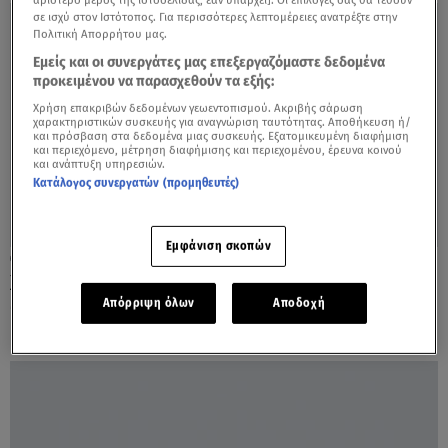
σε ισχύ στον Ιστότοπος. Για περισσότερες λεπτομέρειες ανατρέξτε στην
Πολιτική Απορρήτου μας.
Εμείς και οι συνεργάτες μας επεξεργαζόμαστε δεδομένα
προκειμένου να παρασχεθούν τα εξής:
Χρήση επακριβών δεδομένων γεωεντοπισμού. Ακριβής σάρωση
χαρακτηριστικών συσκευής για αναγνώριση ταυτότητας. Αποθήκευση ή/
και πρόσβαση στα δεδομένα μιας συσκευής. Εξατομικευμένη διαφήμιση
και περιεχόμενο, μέτρηση διαφήμισης και περιεχομένου, έρευνα κοινού
και ανάπτυξη υπηρεσιών.
Κατάλογος συνεργατών (προμηθευτές)
Εμφάνιση σκοπών
23.11.22, 15:22
Χριστούγεννα και Πρωτοχρονιά στο βουνό
- Μαγικοί χειμερινοί προορισμοί
Απόρριψη όλων
Αποδοχή