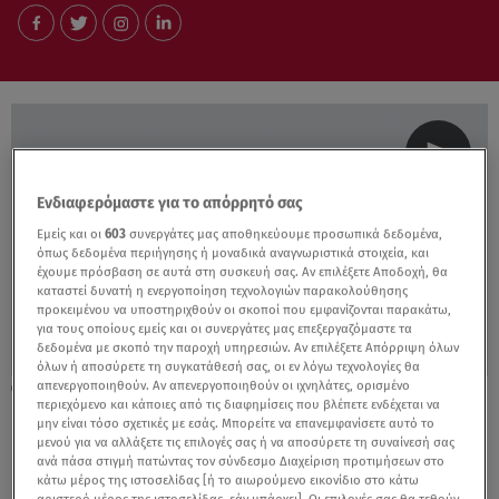
Ενδιαφερόμαστε για το απόρρητό σας
Εμείς και οι
603
συνεργάτες μας αποθηκεύουμε προσωπικά δεδομένα,
όπως δεδομένα περιήγησης ή μοναδικά αναγνωριστικά στοιχεία, και
έχουμε πρόσβαση σε αυτά στη συσκευή σας. Αν επιλέξετε Αποδοχή, θα
καταστεί δυνατή η ενεργοποίηση τεχνολογιών παρακολούθησης
προκειμένου να υποστηριχθούν οι σκοποί που εμφανίζονται παρακάτω,
για τους οποίους εμείς και οι συνεργάτες μας επεξεργαζόμαστε τα
δεδομένα με σκοπό την παροχή υπηρεσιών. Αν επιλέξετε Απόρριψη όλων
όλων ή αποσύρετε τη συγκατάθεσή σας, οι εν λόγω τεχνολογίες θα
απενεργοποιηθούν. Αν απενεργοποιηθούν οι ιχνηλάτες, ορισμένο
20.12.22, 16:36
περιεχόμενο και κάποιες από τις διαφημίσεις που βλέπετε ενδέχεται να
Προορισμοί για τα Χριστούγεννα και την
μην είναι τόσο σχετικές με εσάς. Μπορείτε να επανεμφανίσετε αυτό το
Πρωτοχρονιά, έως 100€ το βράδυ
μενού για να αλλάξετε τις επιλογές σας ή να αποσύρετε τη συναίνεσή σας
ανά πάσα στιγμή πατώντας τον σύνδεσμο Διαχείριση προτιμήσεων στο
κάτω μέρος της ιστοσελίδας [ή το αιωρούμενο εικονίδιο στο κάτω
αριστερό μέρος της ιστοσελίδας, εάν υπάρχει]. Οι επιλογές σας θα τεθούν