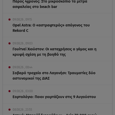
Πάρος 4χρονος: Στο μικροσκόπιο τα μέτρα
ασφαλείας στο beach bar
09.08.26 , 09:15
Opel Astra: Ο «αστραφτερός» απόγονος του
Rekord C
09.08.26 , 09:03
Γουίτνεϊ Χιούστον: Οι καταχρήσεις ο γάμος και η
κρυφή σχέση με τη βοηθό της
09.08.26 , 08:44
Σοβαρό τροχαίο στο Λαγονήσι: Τραυματίες δύο
αστυνομικοί της ΔΙΑΣ
09.08.26 , 03:00
Εορτολόγιο: Ποιοι γιορτάζουν στις 9 Αυγούστου
08.08.26 , 23:55