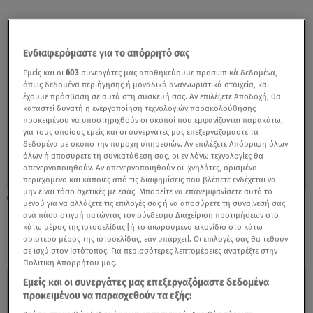
Ενδιαφερόμαστε για το απόρρητό σας
Εμείς και οι
603
συνεργάτες μας αποθηκεύουμε προσωπικά δεδομένα,
όπως δεδομένα περιήγησης ή μοναδικά αναγνωριστικά στοιχεία, και
έχουμε πρόσβαση σε αυτά στη συσκευή σας. Αν επιλέξετε Αποδοχή, θα
καταστεί δυνατή η ενεργοποίηση τεχνολογιών παρακολούθησης
προκειμένου να υποστηριχθούν οι σκοποί που εμφανίζονται παρακάτω,
για τους οποίους εμείς και οι συνεργάτες μας επεξεργαζόμαστε τα
δεδομένα με σκοπό την παροχή υπηρεσιών. Αν επιλέξετε Απόρριψη όλων
όλων ή αποσύρετε τη συγκατάθεσή σας, οι εν λόγω τεχνολογίες θα
απενεργοποιηθούν. Αν απενεργοποιηθούν οι ιχνηλάτες, ορισμένο
περιεχόμενο και κάποιες από τις διαφημίσεις που βλέπετε ενδέχεται να
μην είναι τόσο σχετικές με εσάς. Μπορείτε να επανεμφανίσετε αυτό το
18.08.21, 08:20
μενού για να αλλάξετε τις επιλογές σας ή να αποσύρετε τη συναίνεσή σας
Κορωνοϊός: Οι «κόκκινες» περιοχές - Μίνι
ανά πάσα στιγμή πατώντας τον σύνδεσμο Διαχείριση προτιμήσεων στο
κάτω μέρος της ιστοσελίδας [ή το αιωρούμενο εικονίδιο στο κάτω
lockdown και στο Ρέθυμνο
αριστερό μέρος της ιστοσελίδας, εάν υπάρχει]. Οι επιλογές σας θα τεθούν
σε ισχύ στον Ιστότοπος. Για περισσότερες λεπτομέρειες ανατρέξτε στην
Πολιτική Απορρήτου μας.
Εμείς και οι συνεργάτες μας επεξεργαζόμαστε δεδομένα
προκειμένου να παρασχεθούν τα εξής: