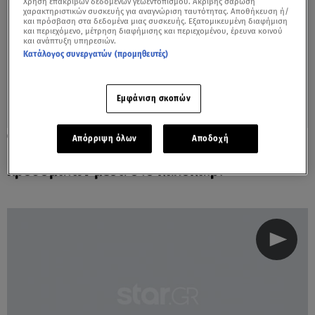
Χρήση επακριβών δεδομένων γεωεντοπισμού. Ακριβής σάρωση
χαρακτηριστικών συσκευής για αναγνώριση ταυτότητας. Αποθήκευση ή/
και πρόσβαση στα δεδομένα μιας συσκευής. Εξατομικευμένη διαφήμιση
και περιεχόμενο, μέτρηση διαφήμισης και περιεχομένου, έρευνα κοινού
και ανάπτυξη υπηρεσιών.
Κατάλογος συνεργατών (προμηθευτές)
Εμφάνιση σκοπών
11.08.21, 09:05
Απόρριψη όλων
Αποδοχή
Κορωνοϊός: Ανησυχία για την αύξηση των
κρουσμάτων μέσα στο καλοκαίρι