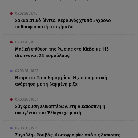
05.08.26 , 17:10
Σοκαριστικό βίντεο: Κεραυνός χτυπά 24χρονο
ποδοσφαιριστή στο γήπεδο
05.08.26 , 16:54
Μαζική επίθεση της Ρωσίας στο Κίεβο με 115
drones και 28 πυραύλους!
05.08.26 , 16:23
Ντορέττα Παπαδημητρίου: Η χιουμοριστική
ανάρτηση με τη βαμμένη ρίζα!
05.08.26 , 16:01
Σύγκρουση ελικοπτέρων: Στη Δικαιοσύνη η
οικογένεια του Έλληνα χειριστή
05.08.26 , 15:29
Ζυγούλη- Ρουβάς: Φωτογραφίες από τις διακοπές