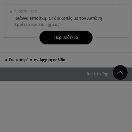
09.08.26 , 16:30
Ιωάννα Μπούκη: Οι διακοπές με τον Αντώνη
Σροίτερ και το... χρέος!
Περισσότερα
09.08.26 , 16:00
Οι 5 απλές συνήθειες που θα σε βοηθήσουν να
ζήσεις μέχρι τα 100
Επιστροφή στην
Αρχική σελίδα
09.08.26 , 15:54
Μέγκαν Μαρκλ - Πρίγκιπας Χάρι: Πόσταραν selfie
Back to Top
από το ταξίδι στον Καναδά
09.08.26 , 15:40
Ιράν: Στη δημοσιότητα νέο βίντεο με τον
Μοτζταμπά Χαμενεΐ
09.08.26 , 15:16
Χωρισμός στη σόουμπιζ μετά από 8 χρόνια γάμου -