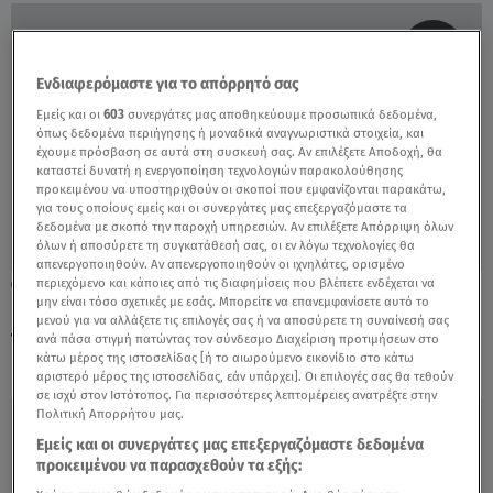
Ενδιαφερόμαστε για το απόρρητό σας
Εμείς και οι
603
συνεργάτες μας αποθηκεύουμε προσωπικά δεδομένα,
όπως δεδομένα περιήγησης ή μοναδικά αναγνωριστικά στοιχεία, και
έχουμε πρόσβαση σε αυτά στη συσκευή σας. Αν επιλέξετε Αποδοχή, θα
καταστεί δυνατή η ενεργοποίηση τεχνολογιών παρακολούθησης
προκειμένου να υποστηριχθούν οι σκοποί που εμφανίζονται παρακάτω,
για τους οποίους εμείς και οι συνεργάτες μας επεξεργαζόμαστε τα
δεδομένα με σκοπό την παροχή υπηρεσιών. Αν επιλέξετε Απόρριψη όλων
όλων ή αποσύρετε τη συγκατάθεσή σας, οι εν λόγω τεχνολογίες θα
απενεργοποιηθούν. Αν απενεργοποιηθούν οι ιχνηλάτες, ορισμένο
περιεχόμενο και κάποιες από τις διαφημίσεις που βλέπετε ενδέχεται να
03.09.21, 11:58
μην είναι τόσο σχετικές με εσάς. Μπορείτε να επανεμφανίσετε αυτό το
Γεωργιάδης: Έρχονται ανατιμήσεις σε
μενού για να αλλάξετε τις επιλογές σας ή να αποσύρετε τη συναίνεσή σας
πολλά προϊόντα
ανά πάσα στιγμή πατώντας τον σύνδεσμο Διαχείριση προτιμήσεων στο
κάτω μέρος της ιστοσελίδας [ή το αιωρούμενο εικονίδιο στο κάτω
αριστερό μέρος της ιστοσελίδας, εάν υπάρχει]. Οι επιλογές σας θα τεθούν
σε ισχύ στον Ιστότοπος. Για περισσότερες λεπτομέρειες ανατρέξτε στην
Πολιτική Απορρήτου μας.
Εμείς και οι συνεργάτες μας επεξεργαζόμαστε δεδομένα
προκειμένου να παρασχεθούν τα εξής: