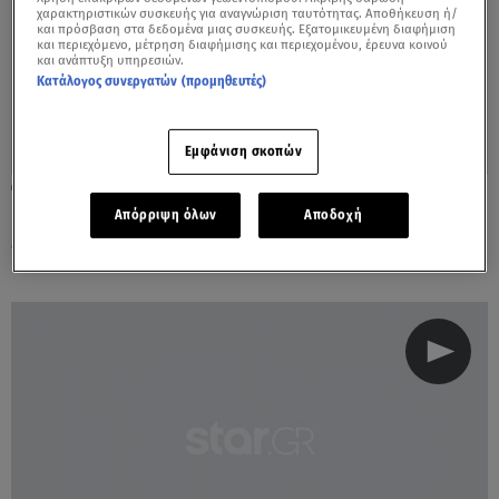
χαρακτηριστικών συσκευής για αναγνώριση ταυτότητας. Αποθήκευση ή/
και πρόσβαση στα δεδομένα μιας συσκευής. Εξατομικευμένη διαφήμιση
και περιεχόμενο, μέτρηση διαφήμισης και περιεχομένου, έρευνα κοινού
και ανάπτυξη υπηρεσιών.
Κατάλογος συνεργατών (προμηθευτές)
Εμφάνιση σκοπών
07.07.22, 08:50
Νιγηρία: Το Ισλαμικό Κράτος ανέλαβε την
Απόρριψη όλων
Αποδοχή
ευθύνη για την επίθεση σε φυλακή