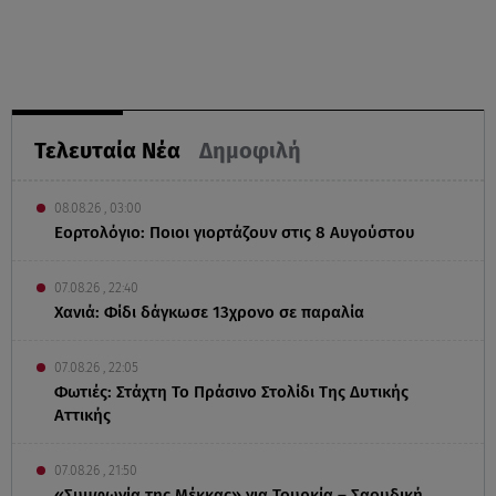
Τελευταία Νέα
Δημοφιλή
08.08.26 , 03:00
Εορτολόγιο: Ποιοι γιορτάζουν στις 8 Αυγούστου
07.08.26 , 22:40
Χανιά: Φίδι δάγκωσε 13χρονο σε παραλία
07.08.26 , 22:05
Φωτιές: Στάχτη Το Πράσινο Στολίδι Της Δυτικής
Αττικής
07.08.26 , 21:50
«Συμφωνία της Μέκκας» για Τουρκία – Σαουδική