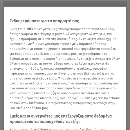
Ενδιαφερόμαστε για το απόρρητό σας
Εμείς και οι
603
συνεργάτες μας αποθηκεύουμε προσωπικά δεδομένα,
όπως δεδομένα περιήγησης ή μοναδικά αναγνωριστικά στοιχεία, και
έχουμε πρόσβαση σε αυτά στη συσκευή σας. Αν επιλέξετε Αποδοχή, θα
καταστεί δυνατή η ενεργοποίηση τεχνολογιών παρακολούθησης
προκειμένου να υποστηριχθούν οι σκοποί που εμφανίζονται παρακάτω,
για τους οποίους εμείς και οι συνεργάτες μας επεξεργαζόμαστε τα
δεδομένα με σκοπό την παροχή υπηρεσιών. Αν επιλέξετε Απόρριψη όλων
όλων ή αποσύρετε τη συγκατάθεσή σας, οι εν λόγω τεχνολογίες θα
απενεργοποιηθούν. Αν απενεργοποιηθούν οι ιχνηλάτες, ορισμένο
περιεχόμενο και κάποιες από τις διαφημίσεις που βλέπετε ενδέχεται να
12.07.22, 18:14
μην είναι τόσο σχετικές με εσάς. Μπορείτε να επανεμφανίσετε αυτό το
ΗΠΑ: Νεκρός ο ηγέτης του ISIS από
μενού για να αλλάξετε τις επιλογές σας ή να αποσύρετε τη συναίνεσή σας
αμερικανικό drone
ανά πάσα στιγμή πατώντας τον σύνδεσμο Διαχείριση προτιμήσεων στο
κάτω μέρος της ιστοσελίδας [ή το αιωρούμενο εικονίδιο στο κάτω
αριστερό μέρος της ιστοσελίδας, εάν υπάρχει]. Οι επιλογές σας θα τεθούν
σε ισχύ στον Ιστότοπος. Για περισσότερες λεπτομέρειες ανατρέξτε στην
Πολιτική Απορρήτου μας.
Εμείς και οι συνεργάτες μας επεξεργαζόμαστε δεδομένα
προκειμένου να παρασχεθούν τα εξής:
Χρήση επακριβών δεδομένων γεωεντοπισμού. Ακριβής σάρωση