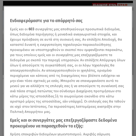
Ενδιαφερόμαστε για το απόρρητό σας
Εμείς και οι
603
συνεργάτες μας αποθηκεύουμε προσωπικά δεδομένα,
όπως δεδομένα περιήγησης ή μοναδικά αναγνωριστικά στοιχεία, και
έχουμε πρόσβαση σε αυτά στη συσκευή σας. Αν επιλέξετε Αποδοχή, θα
καταστεί δυνατή η ενεργοποίηση τεχνολογιών παρακολούθησης
προκειμένου να υποστηριχθούν οι σκοποί που εμφανίζονται παρακάτω,
για τους οποίους εμείς και οι συνεργάτες μας επεξεργαζόμαστε τα
δεδομένα με σκοπό την παροχή υπηρεσιών. Αν επιλέξετε Απόρριψη όλων
όλων ή αποσύρετε τη συγκατάθεσή σας, οι εν λόγω τεχνολογίες θα
απενεργοποιηθούν. Αν απενεργοποιηθούν οι ιχνηλάτες, ορισμένο
περιεχόμενο και κάποιες από τις διαφημίσεις που βλέπετε ενδέχεται να
07.02.25, 20:59
μην είναι τόσο σχετικές με εσάς. Μπορείτε να επανεμφανίσετε αυτό το
Παπαζάχος στο Star για Σαντορίνη: Σεισμός
μενού για να αλλάξετε τις επιλογές σας ή να αποσύρετε τη συναίνεσή σας
ανά πάσα στιγμή πατώντας τον σύνδεσμο Διαχείριση προτιμήσεων στο
6 Ρίχτερ το δυσμενέστερο σενάριο
κάτω μέρος της ιστοσελίδας [ή το αιωρούμενο εικονίδιο στο κάτω
αριστερό μέρος της ιστοσελίδας, εάν υπάρχει]. Οι επιλογές σας θα τεθούν
σε ισχύ στον Ιστότοπος. Για περισσότερες λεπτομέρειες ανατρέξτε στην
Πολιτική Απορρήτου μας.
Εμείς και οι συνεργάτες μας επεξεργαζόμαστε δεδομένα
προκειμένου να παρασχεθούν τα εξής:
Χρήση επακριβών δεδομένων γεωεντοπισμού. Ακριβής σάρωση