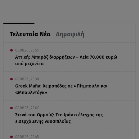
Τελευταία Νέα
Δημοφιλή
08.08.26 , 23:55
Αττική: Μπαράζ διαρρήξεων – Λεία 70.000 ευρώ
από μεζονέτα
08.08.26 , 23:30
Greek Mafia: Χειροπέδες σε «Πίτμπουλ» και
«Μπουλντόγκ»
08.08.26 , 23:00
Στενά του Ορμούζ: Στο Ιράν ο έλεγχος της
εισερχόμενης ναυσιπλοΐας
08.08.26 , 22:45