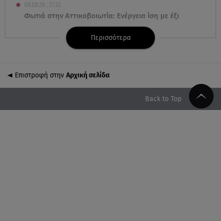
08.08.26 , 21:32
Φωτιά στην Αττικοβοιωτία: Ενέργεια ίση με έξι
ατομικές βόμβες
Περισσότερα
08.08.26 , 21:20
«Ισλαμικό ΝΑΤΟ»: Πώς επηρεάζεται η Ελλάδα από
τη νέα συμμαχία
Επιστροφή στην
Αρχική σελίδα
08.08.26 , 19:19
Back to Top
Τραγωδία στην Πάρο: Νεκρό 4χρονο παιδί σε
πισίνα
08.08.26 , 18:51
BYD: Στην 91η θέση της λίστας Fortune Global 500
για το 2026
08.08.26 , 17:45
Εριέττα Κούρκουλου: Η συγκινητική ανάρτηση για
τα 33α γενέθλιά της