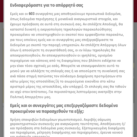
Ενδιαφερόμαστε για το απόρρητό σας
Εμείς και οι
603
συνεργάτες μας αποθηκεύουμε προσωπικά δεδομένα,
όπως δεδομένα περιήγησης ή μοναδικά αναγνωριστικά στοιχεία, και
έχουμε πρόσβαση σε αυτά στη συσκευή σας. Αν επιλέξετε Αποδοχή, θα
καταστεί δυνατή η ενεργοποίηση τεχνολογιών παρακολούθησης
προκειμένου να υποστηριχθούν οι σκοποί που εμφανίζονται παρακάτω,
για τους οποίους εμείς και οι συνεργάτες μας επεξεργαζόμαστε τα
δεδομένα με σκοπό την παροχή υπηρεσιών. Αν επιλέξετε Απόρριψη όλων
όλων ή αποσύρετε τη συγκατάθεσή σας, οι εν λόγω τεχνολογίες θα
απενεργοποιηθούν. Αν απενεργοποιηθούν οι ιχνηλάτες, ορισμένο
περιεχόμενο και κάποιες από τις διαφημίσεις που βλέπετε ενδέχεται να
μην είναι τόσο σχετικές με εσάς. Μπορείτε να επανεμφανίσετε αυτό το
μενού για να αλλάξετε τις επιλογές σας ή να αποσύρετε τη συναίνεσή σας
ανά πάσα στιγμή πατώντας τον σύνδεσμο Διαχείριση προτιμήσεων στο
κάτω μέρος της ιστοσελίδας [ή το αιωρούμενο εικονίδιο στο κάτω
αριστερό μέρος της ιστοσελίδας, εάν υπάρχει]. Οι επιλογές σας θα τεθούν
σε ισχύ στον Ιστότοπος. Για περισσότερες λεπτομέρειες ανατρέξτε στην
Πολιτική Απορρήτου μας.
Εμείς και οι συνεργάτες μας επεξεργαζόμαστε δεδομένα
01.09.23, 19:07
προκειμένου να παρασχεθούν τα εξής:
Η Pirelli παίζει μπάλλα στην έδρα της
Χρήση επακριβών δεδομένων γεωεντοπισμού. Ακριβής σάρωση
χαρακτηριστικών συσκευής για αναγνώριση ταυτότητας. Αποθήκευση ή/
και πρόσβαση στα δεδομένα μιας συσκευής. Εξατομικευμένη διαφήμιση
και περιεχόμενο, μέτρηση διαφήμισης και περιεχομένου, έρευνα κοινού
και ανάπτυξη υπηρεσιών.