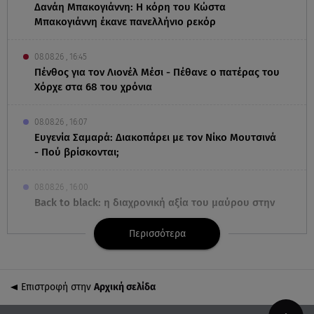
Δανάη Μπακογιάννη: Η κόρη του Κώστα
Μπακογιάννη έκανε πανελλήνιο ρεκόρ
08.08.26 , 16:45
Πένθος για τον Λιονέλ Μέσι - Πέθανε ο πατέρας του
Χόρχε στα 68 του χρόνια
08.08.26 , 16:07
Ευγενία Σαμαρά: Διακοπάρει με τον Νίκο Μουτσινά
- Πού βρίσκονται;
08.08.26 , 16:00
Back to black: η διαχρονική αξία του μαύρου στην
καλοκαιρινή γκαρνταρόμπα
Περισσότερα
08.08.26 , 15:20
Δούκισσα Νομικού: Από τη Μύκονο «πετάχτηκε»
στη Γαλλική Πολυνησία!
Επιστροφή στην
Αρχική σελίδα