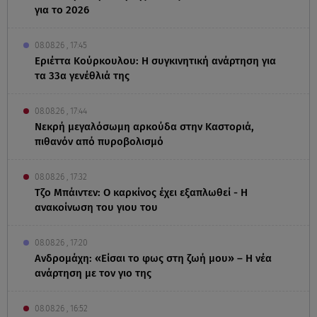
για το 2026
08.08.26 , 17:45
Εριέττα Κούρκουλου: Η συγκινητική ανάρτηση για
τα 33α γενέθλιά της
08.08.26 , 17:44
Νεκρή μεγαλόσωμη αρκούδα στην Καστοριά,
πιθανόν από πυροβολισμό
08.08.26 , 17:32
Τζο Μπάιντεν: Ο καρκίνος έχει εξαπλωθεί - Η
ανακοίνωση του γιου του
08.08.26 , 17:20
Ανδρομάχη: «Είσαι το φως στη ζωή μου» – Η νέα
ανάρτηση με τον γιο της
08.08.26 , 16:52