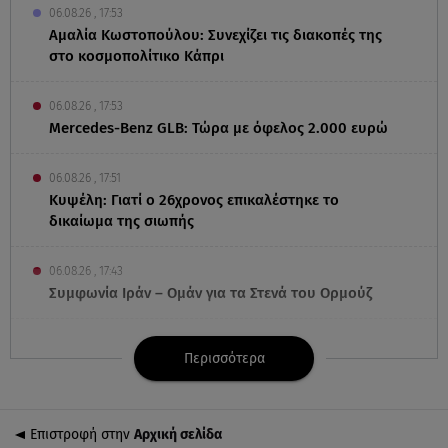
06.08.26 , 17:53
Αμαλία Κωστοπούλου: Συνεχίζει τις διακοπές της
στο κοσμοπολίτικο Κάπρι
06.08.26 , 17:53
Mercedes-Benz GLB: Τώρα με όφελος 2.000 ευρώ
06.08.26 , 17:51
Κυψέλη: Γιατί ο 26χρονος επικαλέστηκε το
δικαίωμα της σιωπής
06.08.26 , 17:43
Συμφωνία Ιράν – Ομάν για τα Στενά του Ορμούζ
06.08.26 , 17:12
Περισσότερα
Μαρία Κορινθίου: «Έχω πατήσει φρένο» - Δηλώνει
χορτασμένη και μπουχτισμένη!
Επιστροφή στην
Αρχική σελίδα
06.08.26 , 16:57