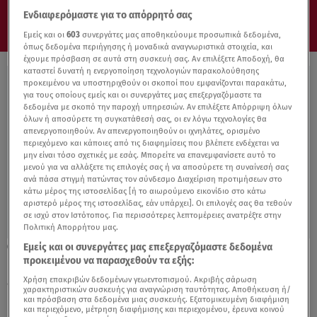
Ενδιαφερόμαστε για το απόρρητό σας
Εμείς και οι
603
συνεργάτες μας αποθηκεύουμε προσωπικά δεδομένα,
όπως δεδομένα περιήγησης ή μοναδικά αναγνωριστικά στοιχεία, και
έχουμε πρόσβαση σε αυτά στη συσκευή σας. Αν επιλέξετε Αποδοχή, θα
καταστεί δυνατή η ενεργοποίηση τεχνολογιών παρακολούθησης
προκειμένου να υποστηριχθούν οι σκοποί που εμφανίζονται παρακάτω,
για τους οποίους εμείς και οι συνεργάτες μας επεξεργαζόμαστε τα
δεδομένα με σκοπό την παροχή υπηρεσιών. Αν επιλέξετε Απόρριψη όλων
όλων ή αποσύρετε τη συγκατάθεσή σας, οι εν λόγω τεχνολογίες θα
απενεργοποιηθούν. Αν απενεργοποιηθούν οι ιχνηλάτες, ορισμένο
περιεχόμενο και κάποιες από τις διαφημίσεις που βλέπετε ενδέχεται να
μην είναι τόσο σχετικές με εσάς. Μπορείτε να επανεμφανίσετε αυτό το
μενού για να αλλάξετε τις επιλογές σας ή να αποσύρετε τη συναίνεσή σας
ανά πάσα στιγμή πατώντας τον σύνδεσμο Διαχείριση προτιμήσεων στο
κάτω μέρος της ιστοσελίδας [ή το αιωρούμενο εικονίδιο στο κάτω
αριστερό μέρος της ιστοσελίδας, εάν υπάρχει]. Οι επιλογές σας θα τεθούν
σε ισχύ στον Ιστότοπος. Για περισσότερες λεπτομέρειες ανατρέξτε στην
Πολιτική Απορρήτου μας.
Εμείς και οι συνεργάτες μας επεξεργαζόμαστε δεδομένα
09.02.22, 23:43
προκειμένου να παρασχεθούν τα εξής:
Ρωσία: Ακτιβίστρια φυλακίστηκε γιατί
έβαλε σε ανάρτηση κόκκινο θαυμαστικό
Χρήση επακριβών δεδομένων γεωεντοπισμού. Ακριβής σάρωση
χαρακτηριστικών συσκευής για αναγνώριση ταυτότητας. Αποθήκευση ή/
και πρόσβαση στα δεδομένα μιας συσκευής. Εξατομικευμένη διαφήμιση
και περιεχόμενο, μέτρηση διαφήμισης και περιεχομένου, έρευνα κοινού