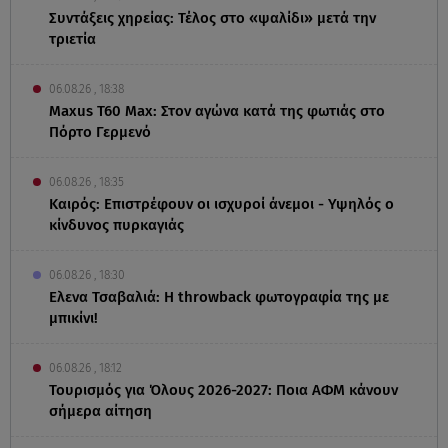
Συντάξεις χηρείας: Τέλος στο «ψαλίδι» μετά την
τριετία
06.08.26 , 18:38
Maxus T60 Max: Στον αγώνα κατά της φωτιάς στο
Πόρτο Γερμενό
06.08.26 , 18:35
Καιρός: Επιστρέφουν οι ισχυροί άνεμοι - Υψηλός ο
κίνδυνος πυρκαγιάς
06.08.26 , 18:30
Ελενα Τσαβαλιά: Η throwback φωτογραφία της με
μπικίνι!
06.08.26 , 18:12
Τουρισμός για Όλους 2026-2027: Ποια ΑΦΜ κάνουν
σήμερα αίτηση