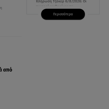
Κλήρωση Τζόκερ 6/8/2026: Οι
τυχεροί αριθμοί για τα
τη
2.500.000 ευρώ
Περισσότερα
06.08.26 , 22:02
Σύγκρουση τραμ στη Γερμανία:
25 τραυματίες, 7 σε σοβαρή
κατάσταση
06.08.26 , 21:59
Νέες τουρκικές προκλήσεις στο
Αιγαίο - Αερομαχία με ελληνικά
F-16
ά από
06.08.26 , 21:31
Τροχαίο για τον Mike - Η
ανακοίνωση του ράπερ στα
social media
06.08.26 , 21:22