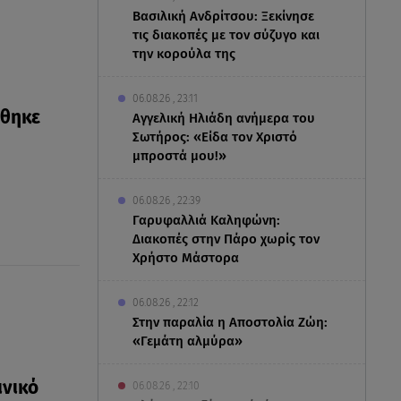
Βασιλική Ανδρίτσου: Ξεκίνησε
τις διακοπές με τον σύζυγο και
την κορούλα της
06.08.26 , 23:11
ήθηκε
Αγγελική Ηλιάδη ανήμερα του
Σωτήρος: «Είδα τον Χριστό
μπροστά μου!»
06.08.26 , 22:39
Γαρυφαλλιά Καληφώνη:
Διακοπές στην Πάρο χωρίς τον
Χρήστο Μάστορα
06.08.26 , 22:12
Στην παραλία η Αποστολία Ζώη:
«Γεμάτη αλμύρα»
ινικό
06.08.26 , 22:10