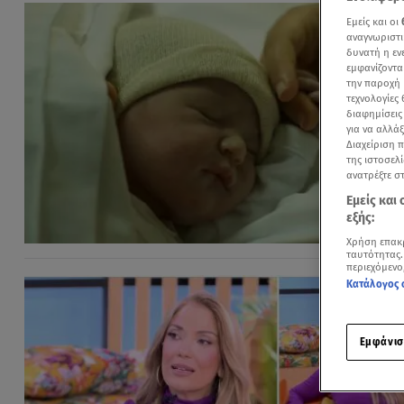
Εμείς και οι
αναγνωριστι
δυνατή η ε
εμφανίζοντα
την παροχή 
τεχνολογίες
διαφημίσεις
για να αλλά
Διαχείριση 
της ιστοσελί
ανατρέξτε σ
Εμείς και
εξής:
Χρήση επακ
ταυτότητας.
περιεχόμενο
Κατάλογος 
Εμφάνισ