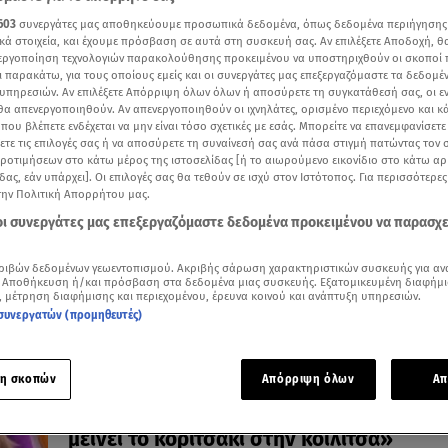
603
συνεργάτες μας αποθηκεύουμε προσωπικά δεδομένα, όπως δεδομένα περιήγησης
κά στοιχεία, και έχουμε πρόσβαση σε αυτά στη συσκευή σας. Αν επιλέξετε Αποδοχή, θ
νεργοποίηση τεχνολογιών παρακολούθησης προκειμένου να υποστηριχθούν οι σκοποί
ι παρακάτω, για τους οποίους εμείς και οι συνεργάτες μας επεξεργαζόμαστε τα δεδομέ
15.06.26, 09:03
υπηρεσιών. Αν επιλέξετε Απόρριψη όλων όλων ή αποσύρετε τη συγκατάθεσή σας, οι ε
Ημέρα Γονιμότητας: Ποιο είναι το πρώτο 
 θα απενεργοποιηθούν. Αν απενεργοποιηθούν οι ιχνηλάτες, ορισμένο περιεχόμενο και κά
 που βλέπετε ενδέχεται να μην είναι τόσο σχετικές με εσάς. Μπορείτε να επανεμφανίσετ
που γεννήθηκε με εξωσωματική
ξετε τις επιλογές σας ή να αποσύρετε τη συναίνεσή σας ανά πάσα στιγμή πατώντας τον
Πότε γεννήθηκε στην Ελλάδα το πρώτο παιδί με τεχν
προτιμήσεων στο κάτω μέρος της ιστοσελίδας [ή το αιωρούμενο εικονίδιο στο κάτω α
γονιμοποίηση
δας, εάν υπάρχει]. Οι επιλογές σας θα τεθούν σε ισχύ στον Ιστότοπος. Για περισσότερε
την Πολιτική Απορρήτου μας.
 οι συνεργάτες μας επεξεργαζόμαστε δεδομένα προκειμένου να παρασχ
ριβών δεδομένων γεωεντοπισμού. Ακριβής σάρωση χαρακτηριστικών συσκευής για αν
 Αποθήκευση ή/και πρόσβαση στα δεδομένα μιας συσκευής. Εξατομικευμένη διαφήμι
, μέτρηση διαφήμισης και περιεχομένου, έρευνα κοινού και ανάπτυξη υπηρεσιών.
συνεργατών (προμηθευτές)
η σκοπών
Απόρριψη όλων
Απ
14.01.26, 16:06
Τσιμπρικίδου: «Ήταν δίδυμη η κύηση. Έ
μείνει το κοριτσάκι στην κοιλίτσα»