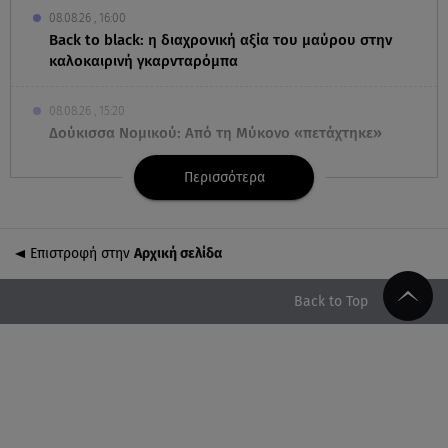
08.08.26 , 16:00
Back to black: η διαχρονική αξία του μαύρου στην
καλοκαιρινή γκαρνταρόμπα
08.08.26 , 15:20
Δούκισσα Νομικού: Από τη Μύκονο «πετάχτηκε»
στη Γαλλική Πολυνησία!
Περισσότερα
08.08.26 , 15:01
Λυκαβηττός: Σε 57χρονη γυναίκα ανήκει η σορός
που βρέθηκε σε σπηλιά
Επιστροφή στην
Αρχική σελίδα
08.08.26 , 14:50
Back to Top
Κατερίνα Καινούργιου: Η Πάρος και το cool
φορμάκι της κορούλας της!
08.08.26 , 14:25
Καιρός: Σε πορτοκαλί συναγερμό η χώρα για
φωτιές τα επόμενα 24ωρα