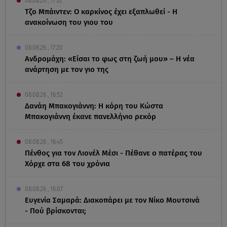
08.08.26 , 17:32
Τζο Μπάιντεν: Ο καρκίνος έχει εξαπλωθεί - Η
ανακοίνωση του γιου του
08.08.26 , 17:20
Ανδρομάχη: «Είσαι το φως στη ζωή μου» – Η νέα
ανάρτηση με τον γιο της
08.08.26 , 16:52
Δανάη Μπακογιάννη: Η κόρη του Κώστα
Μπακογιάννη έκανε πανελλήνιο ρεκόρ
08.08.26 , 16:45
Πένθος για τον Λιονέλ Μέσι - Πέθανε ο πατέρας του
Χόρχε στα 68 του χρόνια
08.08.26 , 16:07
Ευγενία Σαμαρά: Διακοπάρει με τον Νίκο Μουτσινά
- Πού βρίσκονται;