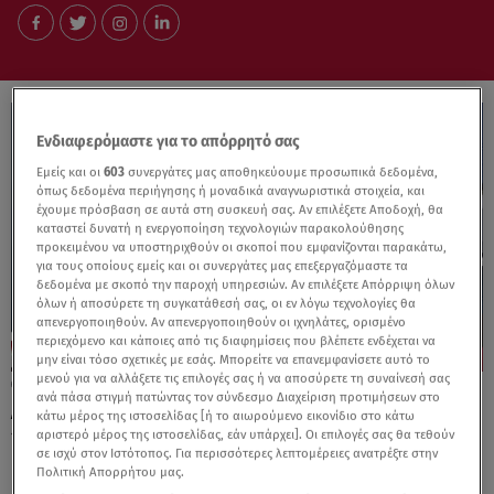
Ενδιαφερόμαστε για το απόρρητό σας
Εμείς και οι
603
συνεργάτες μας αποθηκεύουμε προσωπικά δεδομένα,
όπως δεδομένα περιήγησης ή μοναδικά αναγνωριστικά στοιχεία, και
έχουμε πρόσβαση σε αυτά στη συσκευή σας. Αν επιλέξετε Αποδοχή, θα
καταστεί δυνατή η ενεργοποίηση τεχνολογιών παρακολούθησης
προκειμένου να υποστηριχθούν οι σκοποί που εμφανίζονται παρακάτω,
για τους οποίους εμείς και οι συνεργάτες μας επεξεργαζόμαστε τα
δεδομένα με σκοπό την παροχή υπηρεσιών. Αν επιλέξετε Απόρριψη όλων
όλων ή αποσύρετε τη συγκατάθεσή σας, οι εν λόγω τεχνολογίες θα
απενεργοποιηθούν. Αν απενεργοποιηθούν οι ιχνηλάτες, ορισμένο
περιεχόμενο και κάποιες από τις διαφημίσεις που βλέπετε ενδέχεται να
μην είναι τόσο σχετικές με εσάς. Μπορείτε να επανεμφανίσετε αυτό το
μενού για να αλλάξετε τις επιλογές σας ή να αποσύρετε τη συναίνεσή σας
29.04.25, 21:00
ανά πάσα στιγμή πατώντας τον σύνδεσμο Διαχείριση προτιμήσεων στο
Αντιπτέραρχος Π. Κατσαρός - Τι κρύβει το
κάτω μέρος της ιστοσελίδας [ή το αιωρούμενο εικονίδιο στο κάτω
12ετές εξοπλιστικό πρόγραμμα
αριστερό μέρος της ιστοσελίδας, εάν υπάρχει]. Οι επιλογές σας θα τεθούν
σε ισχύ στον Ιστότοπος. Για περισσότερες λεπτομέρειες ανατρέξτε στην
Πολιτική Απορρήτου μας.