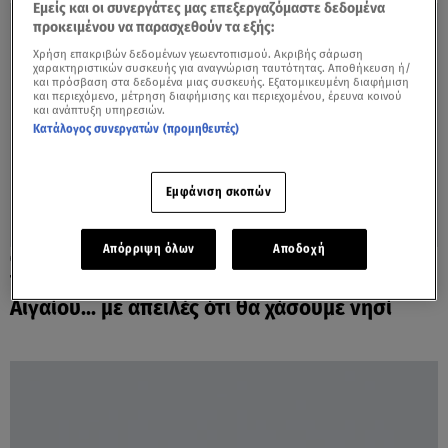
Εμείς και οι συνεργάτες μας επεξεργαζόμαστε δεδομένα
προκειμένου να παρασχεθούν τα εξής:
Χρήση επακριβών δεδομένων γεωεντοπισμού. Ακριβής σάρωση
χαρακτηριστικών συσκευής για αναγνώριση ταυτότητας. Αποθήκευση ή/
και πρόσβαση στα δεδομένα μιας συσκευής. Εξατομικευμένη διαφήμιση
και περιεχόμενο, μέτρηση διαφήμισης και περιεχομένου, έρευνα κοινού
και ανάπτυξη υπηρεσιών.
Κατάλογος συνεργατών (προμηθευτές)
Εμφάνιση σκοπών
Απόρριψη όλων
Αποδοχή
20.04.21, 21:02
Τουρκία: Αντιδρά στη θωράκιση του
Αιγαίου... με απειλές ότι θα χάσουμε νησί