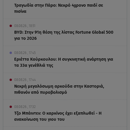
Τραγωδία στην Πάρο: Νεκρό 4χρονο παιδί σε
πισίνα
08.08.26 , 18:51
BYD: Στην 91η θέση της λίστας Fortune Global 500
για το 2026
08.08.26 , 17:45
Εριέττα Κούρκουλου: Η συγκινητική ανάρτηση για
τα 33α γενέθλιά της
08.08.26 , 17:44
Νεκρή μεγαλόσωμη αρκούδα στην Καστοριά,
πιθανόν από πυροβολισμό
08.08.26 , 17:32
Τζο Μπάιντεν: Ο καρκίνος έχει εξαπλωθεί - Η
ανακοίνωση του γιου του