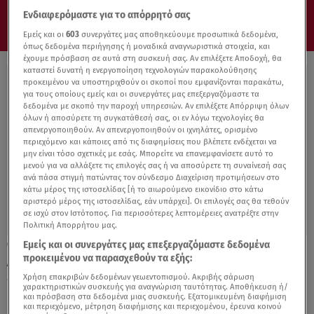
Ενδιαφερόμαστε για το απόρρητό σας
Εμείς και οι
603
συνεργάτες μας αποθηκεύουμε προσωπικά δεδομένα,
όπως δεδομένα περιήγησης ή μοναδικά αναγνωριστικά στοιχεία, και
έχουμε πρόσβαση σε αυτά στη συσκευή σας. Αν επιλέξετε Αποδοχή, θα
καταστεί δυνατή η ενεργοποίηση τεχνολογιών παρακολούθησης
προκειμένου να υποστηριχθούν οι σκοποί που εμφανίζονται παρακάτω,
για τους οποίους εμείς και οι συνεργάτες μας επεξεργαζόμαστε τα
δεδομένα με σκοπό την παροχή υπηρεσιών. Αν επιλέξετε Απόρριψη όλων
όλων ή αποσύρετε τη συγκατάθεσή σας, οι εν λόγω τεχνολογίες θα
απενεργοποιηθούν. Αν απενεργοποιηθούν οι ιχνηλάτες, ορισμένο
περιεχόμενο και κάποιες από τις διαφημίσεις που βλέπετε ενδέχεται να
μην είναι τόσο σχετικές με εσάς. Μπορείτε να επανεμφανίσετε αυτό το
μενού για να αλλάξετε τις επιλογές σας ή να αποσύρετε τη συναίνεσή σας
ανά πάσα στιγμή πατώντας τον σύνδεσμο Διαχείριση προτιμήσεων στο
κάτω μέρος της ιστοσελίδας [ή το αιωρούμενο εικονίδιο στο κάτω
αριστερό μέρος της ιστοσελίδας, εάν υπάρχει]. Οι επιλογές σας θα τεθούν
σε ισχύ στον Ιστότοπος. Για περισσότερες λεπτομέρειες ανατρέξτε στην
Πολιτική Απορρήτου μας.
Εμείς και οι συνεργάτες μας επεξεργαζόμαστε δεδομένα
11.10.21, 14:11
προκειμένου να παρασχεθούν τα εξής:
Αdele: Πόσο άλλαξε η ζωή της με την
«επιστροφή Κρόνου»;
Χρήση επακριβών δεδομένων γεωεντοπισμού. Ακριβής σάρωση
χαρακτηριστικών συσκευής για αναγνώριση ταυτότητας. Αποθήκευση ή/
και πρόσβαση στα δεδομένα μιας συσκευής. Εξατομικευμένη διαφήμιση
και περιεχόμενο, μέτρηση διαφήμισης και περιεχομένου, έρευνα κοινού