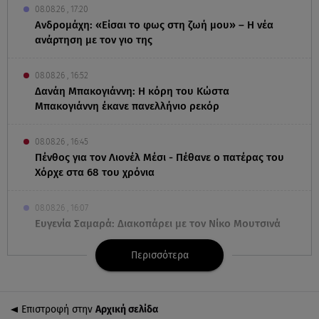
08.08.26 , 17:20
Ανδρομάχη: «Είσαι το φως στη ζωή μου» – Η νέα
ανάρτηση με τον γιο της
08.08.26 , 16:52
Δανάη Μπακογιάννη: Η κόρη του Κώστα
Μπακογιάννη έκανε πανελλήνιο ρεκόρ
08.08.26 , 16:45
Πένθος για τον Λιονέλ Μέσι - Πέθανε ο πατέρας του
Χόρχε στα 68 του χρόνια
08.08.26 , 16:07
Ευγενία Σαμαρά: Διακοπάρει με τον Νίκο Μουτσινά
- Πού βρίσκονται;
Περισσότερα
08.08.26 , 16:00
Back to black: η διαχρονική αξία του μαύρου στην
καλοκαιρινή γκαρνταρόμπα
Επιστροφή στην
Αρχική σελίδα