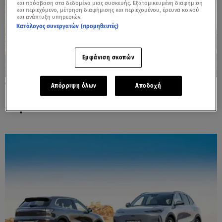
και πρόσβαση στα δεδομένα μιας συσκευής. Εξατομικευμένη διαφήμιση
και περιεχόμενο, μέτρηση διαφήμισης και περιεχομένου, έρευνα κοινού
και ανάπτυξη υπηρεσιών.
Κατάλογος συνεργατών (προμηθευτές)
Εμφάνιση σκοπών
29.04.26, 19:05
Απόρριψη όλων
Αποδοχή
FIAT 500 Hybrid: Δείτε αναλυτικά τις τιμές
στην Ελλάδα