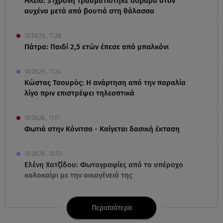
Ηλεία: 31χρονη τραυματίστηκε σοβαρά στον
αυχένα μετά από βουτιά στη θάλασσα
10.08.26 , 11:28
Πάτρα: Παιδί 2,5 ετών έπεσε από μπαλκόνι
10.08.26 , 11:24
Κώστας Τσουρός: Η ανάρτηση από την παραλία
λίγο πριν επιστρέψει τηλεοπτικά
10.08.26 , 11:17
Φωτιά στην Κόνιτσα - Καίγεται δασική έκταση
10.08.26 , 10:53
Ελένη Χατζίδου: Φωτογραφίες από το υπέροχο
καλοκαίρι με την οικογένειά της
10.08.26 , 10:47
Περισσότερα
Ο «Γίγαντας» του Mark Rosenblatt στο Θέατρο της
Οδού Κυκλάδων