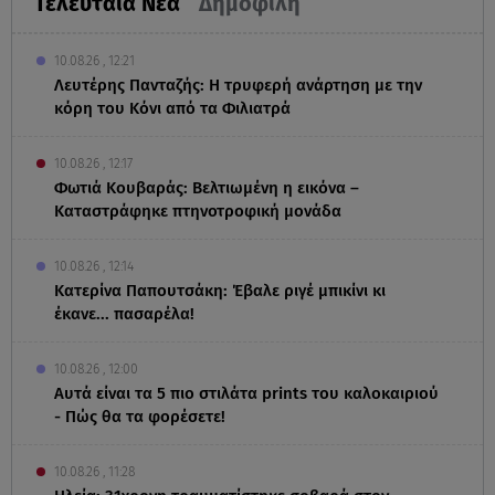
Τελευταία Νέα
Δημοφιλή
10.08.26 , 12:21
Λευτέρης Πανταζής: Η τρυφερή ανάρτηση με την
κόρη του Κόνι από τα Φιλιατρά
10.08.26 , 12:17
Φωτιά Κουβαράς: Βελτιωμένη η εικόνα –
Καταστράφηκε πτηνοτροφική μονάδα
10.08.26 , 12:14
Κατερίνα Παπουτσάκη: Έβαλε ριγέ μπικίνι κι
έκανε... πασαρέλα!
10.08.26 , 12:00
Αυτά είναι τα 5 πιο στιλάτα prints του καλοκαιριού
- Πώς θα τα φορέσετε!
10.08.26 , 11:28