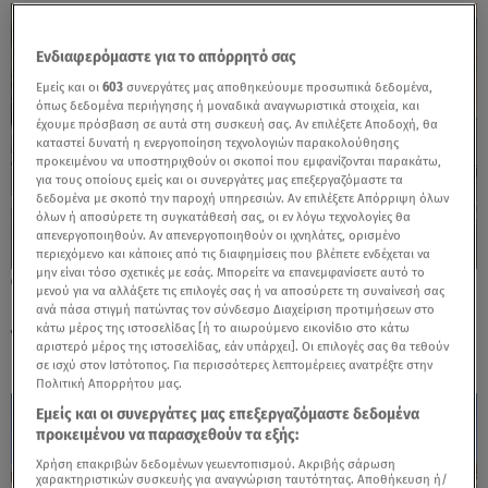
Ενδιαφερόμαστε για το απόρρητό σας
Εμείς και οι
603
συνεργάτες μας αποθηκεύουμε προσωπικά δεδομένα,
όπως δεδομένα περιήγησης ή μοναδικά αναγνωριστικά στοιχεία, και
έχουμε πρόσβαση σε αυτά στη συσκευή σας. Αν επιλέξετε Αποδοχή, θα
καταστεί δυνατή η ενεργοποίηση τεχνολογιών παρακολούθησης
προκειμένου να υποστηριχθούν οι σκοποί που εμφανίζονται παρακάτω,
για τους οποίους εμείς και οι συνεργάτες μας επεξεργαζόμαστε τα
δεδομένα με σκοπό την παροχή υπηρεσιών. Αν επιλέξετε Απόρριψη όλων
όλων ή αποσύρετε τη συγκατάθεσή σας, οι εν λόγω τεχνολογίες θα
απενεργοποιηθούν. Αν απενεργοποιηθούν οι ιχνηλάτες, ορισμένο
περιεχόμενο και κάποιες από τις διαφημίσεις που βλέπετε ενδέχεται να
μην είναι τόσο σχετικές με εσάς. Μπορείτε να επανεμφανίσετε αυτό το
27.05.26, 07:34
μενού για να αλλάξετε τις επιλογές σας ή να αποσύρετε τη συναίνεσή σας
Nissan MICRA: Το ηλεκτρικό με τα MEGA-λα
ανά πάσα στιγμή πατώντας τον σύνδεσμο Διαχείριση προτιμήσεων στο
κάτω μέρος της ιστοσελίδας [ή το αιωρούμενο εικονίδιο στο κάτω
προσόντα - Τιμές
αριστερό μέρος της ιστοσελίδας, εάν υπάρχει]. Οι επιλογές σας θα τεθούν
σε ισχύ στον Ιστότοπος. Για περισσότερες λεπτομέρειες ανατρέξτε στην
Πολιτική Απορρήτου μας.
Εμείς και οι συνεργάτες μας επεξεργαζόμαστε δεδομένα
προκειμένου να παρασχεθούν τα εξής:
Χρήση επακριβών δεδομένων γεωεντοπισμού. Ακριβής σάρωση
χαρακτηριστικών συσκευής για αναγνώριση ταυτότητας. Αποθήκευση ή/