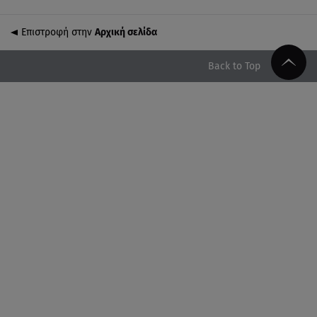
Επιστροφή στην
Αρχική σελίδα
10.08.26 , 10:42
Φωτιά Κουβαράς: Εκκενώθηκε ο Άγιος Στυλιανός -
Κάηκαν κτηνοτροφικές μονάδες
Back to Top
10.08.26 , 10:24
Νίκος Καλογερόπουλος: Το «αντίο» του
καλλιτεχνικού κόσμου στον ηθοποιό
10.08.26 , 10:18
Πάρος: «Ήμουν πάντα πάνω από την πισίνα» - Τι
ισχυρίζεται ο ιδιοκτήτης
10.08.26 , 10:10
Γυμναστική για τόνωση πριν την παραλία! Full body
workout!
10.08.26 , 10:05
Ξεκινά η μαζική παραγωγή της νέας BMW i3