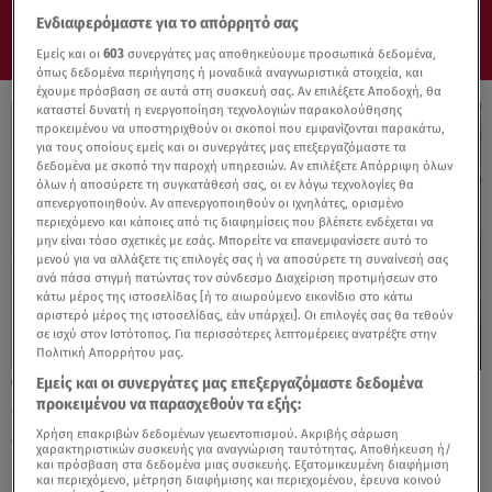
Ενδιαφερόμαστε για το απόρρητό σας
Εμείς και οι
603
συνεργάτες μας αποθηκεύουμε προσωπικά δεδομένα,
όπως δεδομένα περιήγησης ή μοναδικά αναγνωριστικά στοιχεία, και
έχουμε πρόσβαση σε αυτά στη συσκευή σας. Αν επιλέξετε Αποδοχή, θα
καταστεί δυνατή η ενεργοποίηση τεχνολογιών παρακολούθησης
προκειμένου να υποστηριχθούν οι σκοποί που εμφανίζονται παρακάτω,
για τους οποίους εμείς και οι συνεργάτες μας επεξεργαζόμαστε τα
δεδομένα με σκοπό την παροχή υπηρεσιών. Αν επιλέξετε Απόρριψη όλων
όλων ή αποσύρετε τη συγκατάθεσή σας, οι εν λόγω τεχνολογίες θα
απενεργοποιηθούν. Αν απενεργοποιηθούν οι ιχνηλάτες, ορισμένο
περιεχόμενο και κάποιες από τις διαφημίσεις που βλέπετε ενδέχεται να
μην είναι τόσο σχετικές με εσάς. Μπορείτε να επανεμφανίσετε αυτό το
μενού για να αλλάξετε τις επιλογές σας ή να αποσύρετε τη συναίνεσή σας
ανά πάσα στιγμή πατώντας τον σύνδεσμο Διαχείριση προτιμήσεων στο
κάτω μέρος της ιστοσελίδας [ή το αιωρούμενο εικονίδιο στο κάτω
αριστερό μέρος της ιστοσελίδας, εάν υπάρχει]. Οι επιλογές σας θα τεθούν
σε ισχύ στον Ιστότοπος. Για περισσότερες λεπτομέρειες ανατρέξτε στην
Πολιτική Απορρήτου μας.
Εμείς και οι συνεργάτες μας επεξεργαζόμαστε δεδομένα
21.05.26, 19:00
προκειμένου να παρασχεθούν τα εξής:
«Ο Χειρισμός της Πραγματικότητας»
εγκαίνια της έκθεσης του Αχιλλέα Δρουγκα
Χρήση επακριβών δεδομένων γεωεντοπισμού. Ακριβής σάρωση
χαρακτηριστικών συσκευής για αναγνώριση ταυτότητας. Αποθήκευση ή/
και πρόσβαση στα δεδομένα μιας συσκευής. Εξατομικευμένη διαφήμιση
και περιεχόμενο, μέτρηση διαφήμισης και περιεχομένου, έρευνα κοινού