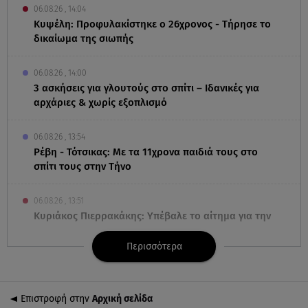
06.08.26 , 14:04
Κυψέλη: Προφυλακίστηκε ο 26χρονος - Τήρησε το
δικαίωμα της σιωπής
06.08.26 , 14:00
3 ασκήσεις για γλουτούς στο σπίτι – Ιδανικές για
αρχάριες & χωρίς εξοπλισμό
06.08.26 , 13:54
Ρέβη - Τότσικας: Με τα 11χρονα παιδιά τους στο
σπίτι τους στην Τήνο
06.08.26 , 13:51
Κυριάκος Πιερρακάκης: Υπέβαλε το αίτημα για την
ενεργειακή ανθεκτικότητα
Περισσότερα
06.08.26 , 13:32
Μυστράς: Παθολογικά τα αίτια θανάτου του
90χρονου στον καταψύκτη
Επιστροφή στην
Αρχική σελίδα