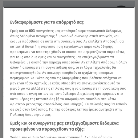
Ενδιαφερόμαστε για το απόρρητό σας
Εμείς και οι
603
συνεργάτες μας αποθηκεύουμε προσωπικά δεδομένα,
όπως δεδομένα περιήγησης ή μοναδικά αναγνωριστικά στοιχεία, και
έχουμε πρόσβαση σε αυτά στη συσκευή σας. Αν επιλέξετε Αποδοχή, θα
καταστεί δυνατή η ενεργοποίηση τεχνολογιών παρακολούθησης
προκειμένου να υποστηριχθούν οι σκοποί που εμφανίζονται παρακάτω,
για τους οποίους εμείς και οι συνεργάτες μας επεξεργαζόμαστε τα
δεδομένα με σκοπό την παροχή υπηρεσιών. Αν επιλέξετε Απόρριψη όλων
όλων ή αποσύρετε τη συγκατάθεσή σας, οι εν λόγω τεχνολογίες θα
απενεργοποιηθούν. Αν απενεργοποιηθούν οι ιχνηλάτες, ορισμένο
περιεχόμενο και κάποιες από τις διαφημίσεις που βλέπετε ενδέχεται να
09.02.23, 16:17
μην είναι τόσο σχετικές με εσάς. Μπορείτε να επανεμφανίσετε αυτό το
«Σε αγαπώ πολύ»: Τα τελευταία λόγια του
μενού για να αλλάξετε τις επιλογές σας ή να αποσύρετε τη συναίνεσή σας
Στάθη Τσιτλακίδη στον αδελφό του
ανά πάσα στιγμή πατώντας τον σύνδεσμο Διαχείριση προτιμήσεων στο
κάτω μέρος της ιστοσελίδας [ή το αιωρούμενο εικονίδιο στο κάτω
αριστερό μέρος της ιστοσελίδας, εάν υπάρχει]. Οι επιλογές σας θα τεθούν
σε ισχύ στον Ιστότοπος. Για περισσότερες λεπτομέρειες ανατρέξτε στην
Πολιτική Απορρήτου μας.
Εμείς και οι συνεργάτες μας επεξεργαζόμαστε δεδομένα
προκειμένου να παρασχεθούν τα εξής:
Χρήση επακριβών δεδομένων γεωεντοπισμού. Ακριβής σάρωση