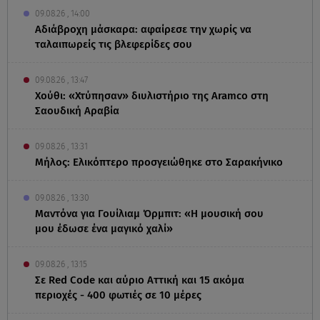
09.08.26 , 14:00
Αδιάβροχη μάσκαρα: αφαίρεσε την χωρίς να
ταλαιπωρείς τις βλεφερίδες σου
09.08.26 , 13:47
Χούθι: «Χτύπησαν» διυλιστήριο της Aramco στη
Σαουδική Αραβία
09.08.26 , 13:31
Μήλος: Ελικόπτερο προσγειώθηκε στο Σαρακήνικο
09.08.26 , 13:30
Μαντόνα για Γουίλιαμ Όρμπιτ: «Η μουσική σου
μου έδωσε ένα μαγικό χαλί»
09.08.26 , 13:15
Σε Red Code και αύριο Αττική και 15 ακόμα
περιοχές - 400 φωτιές σε 10 μέρες