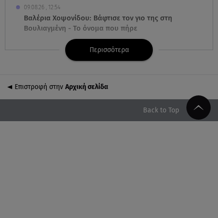
09.08.26 , 12:54
Βαλέρια Χοψονίδου: Βάφτισε τον γιο της στη
Βουλιαγμένη - Το όνομα που πήρε
Περισσότερα
09.08.26 , 12:44
Ερυθρός Σταυρός: Άγρια επίθεση σε νοσηλεύτρια
στα Επείγοντα
Επιστροφή στην
Αρχική σελίδα
09.08.26 , 12:28
Πάρος: Χωρίς ναυαγοσώστη η πισίνα του beach
Back to Top
bar όπου πνίγηκε ο 4χρονος
09.08.26 , 12:20
Hyundai και Healthy Seas: Καθάρισαν 36 τόνους
θαλάσσια απορρίμματα
09.08.26 , 12:13
Οι ερωτικές προβλέψεις για την εβδομάδα
10/08/2026 - 16/08/2026