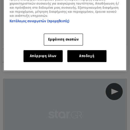
χαρακτηριστικών συσκευής για αναγνώριση ταυτότητας. Αποθήκευση ή/
και πρόσβαση στα δεδομένα μιας συσκευής. Εξατομικευμένη διαφήμιση
και περιεχόμενο, μέτρηση διαφήμισης και περιεχομένου, έρευνα κοινού
και ανάπτυξη υπηρεσιών.
Κατάλογος συνεργατών (προμηθευτές)
Εμφάνιση σκοπών
08.02.23, 14:58
Phantom: Θρήνος στο 9ήμερο μνημόσυνο
Απόρριψη όλων
Αποδοχή
του Μάριου – Μιχαήλ Τουρούτσικα