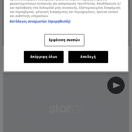
χαρακτηριστικών συσκευής για αναγνώριση ταυτότητας. Αποθήκευση ή/
και πρόσβαση στα δεδομένα μιας συσκευής. Εξατομικευμένη διαφήμιση
και περιεχόμενο, μέτρηση διαφήμισης και περιεχομένου, έρευνα κοινού
και ανάπτυξη υπηρεσιών.
Κατάλογος συνεργατών (προμηθευτές)
Εμφάνιση σκοπών
06.07.24, 20:59
Σεισμός 4,9 Ρίχτερ ταρακούνησε την Ηλεία
Απόρριψη όλων
Αποδοχή