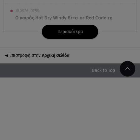
10.08.26 , 07:58
Ο καιρός Hot Dry Windy θέτει σε Red Code τη
χώρα - Άνεμοι 9 μποφόρ και 39◦C
Περισσότερα
10.08.26 , 03:00
Εορτολόγιο: Ποιοι γιορτάζουν στις 10 Αυγούστου
Επιστροφή στην
Αρχική σελίδα
09.08.26 , 23:50
ΑΑΔΕ: 1.296 φιάλες παράνομου φρέον
Back to Top
κατασχέθηκαν σε Κήπους και Δοϊράνη
09.08.26 , 23:20
Greek Mafia: Τα «Σκυλιά» του Έντικ είχαν μέχρι και
μπαζούκας
09.08.26 , 22:58
Φωτιά στην Ηλεία: Καλύτερη η εικόνα της
πυρκαγιάς στο Μουζάκι