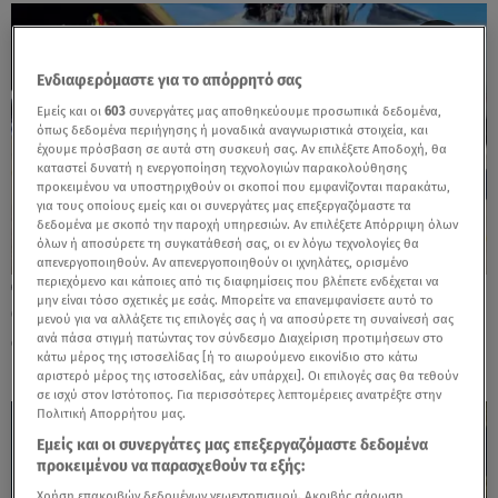
Ενδιαφερόμαστε για το απόρρητό σας
Εμείς και οι
603
συνεργάτες μας αποθηκεύουμε προσωπικά δεδομένα,
όπως δεδομένα περιήγησης ή μοναδικά αναγνωριστικά στοιχεία, και
έχουμε πρόσβαση σε αυτά στη συσκευή σας. Αν επιλέξετε Αποδοχή, θα
καταστεί δυνατή η ενεργοποίηση τεχνολογιών παρακολούθησης
προκειμένου να υποστηριχθούν οι σκοποί που εμφανίζονται παρακάτω,
για τους οποίους εμείς και οι συνεργάτες μας επεξεργαζόμαστε τα
δεδομένα με σκοπό την παροχή υπηρεσιών. Αν επιλέξετε Απόρριψη όλων
όλων ή αποσύρετε τη συγκατάθεσή σας, οι εν λόγω τεχνολογίες θα
απενεργοποιηθούν. Αν απενεργοποιηθούν οι ιχνηλάτες, ορισμένο
περιεχόμενο και κάποιες από τις διαφημίσεις που βλέπετε ενδέχεται να
17.09.24, 14:44
μην είναι τόσο σχετικές με εσάς. Μπορείτε να επανεμφανίσετε αυτό το
Οι γονείς του Μάριου Τουρούτσικα σε
μενού για να αλλάξετε τις επιλογές σας ή να αποσύρετε τη συναίνεσή σας
σύγκρουση με τον δήμαρχο Πύργου
ανά πάσα στιγμή πατώντας τον σύνδεσμο Διαχείριση προτιμήσεων στο
κάτω μέρος της ιστοσελίδας [ή το αιωρούμενο εικονίδιο στο κάτω
αριστερό μέρος της ιστοσελίδας, εάν υπάρχει]. Οι επιλογές σας θα τεθούν
σε ισχύ στον Ιστότοπος. Για περισσότερες λεπτομέρειες ανατρέξτε στην
Πολιτική Απορρήτου μας.
Εμείς και οι συνεργάτες μας επεξεργαζόμαστε δεδομένα
προκειμένου να παρασχεθούν τα εξής:
Χρήση επακριβών δεδομένων γεωεντοπισμού. Ακριβής σάρωση