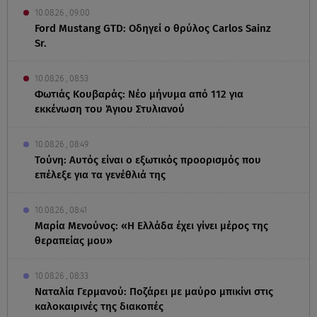
10.08.26 , 09:00
Ford Mustang GTD: Οδηγεί ο θρύλος Carlos Sainz
Sr.
10.08.26 , 08:53
Φωτιάς Κουβαράς: Νέο μήνυμα από 112 για
εκκένωση του Άγιου Στυλιανού
10.08.26 , 08:49
Τούνη: Αυτός είναι ο εξωτικός προορισμός που
επέλεξε για τα γενέθλιά της
10.08.26 , 08:41
Μαρία Μενούνος: «Η Ελλάδα έχει γίνει μέρος της
θεραπείας μου»
10.08.26 , 08:33
Ναταλία Γερμανού: Ποζάρει με μαύρο μπικίνι στις
καλοκαιρινές της διακοπές