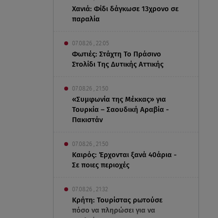
Χανιά: Φίδι δάγκωσε 13χρονο σε
παραλία
07.08.26 , 22:05
Φωτιές: Στάχτη Το Πράσινο
Στολίδι Της Δυτικής Αττικής
07.08.26 , 21:50
«Συμφωνία της Μέκκας» για
Τουρκία – Σαουδική Αραβία -
Πακιστάν
07.08.26 , 21:50
Καιρός: Έρχονται ξανά 40άρια -
Σε ποιες περιοχές
07.08.26 , 21:32
Κρήτη: Τουρίστας ρωτούσε
πόσο να πληρώσει για να