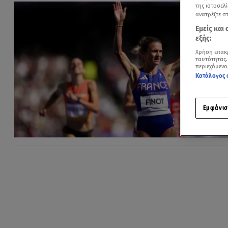
της ιστοσελί
ανατρέξτε σ
Εμείς και
εξής:
Χρήση επακ
ταυτότητας.
περιεχόμενο
Κατάλογος 
Εμφάνισ