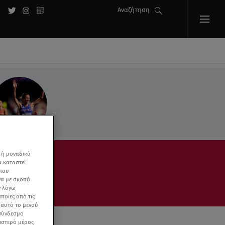
Αναζήτηση
 ή μοναδικά
α καταστεί
 που
να με σκοπό
ν λόγω
ποιες από τις
ε αυτό το μενού
 σύνδεσμο
ριστερό μέρος