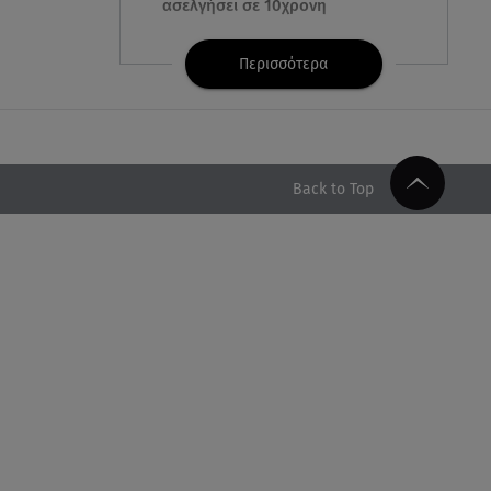
ασελγήσει σε 10χρονη
07.08.26 , 21:17
Περισσότερα
Κλήρωση Eurojackpot
7/8/2026: Οι τυχεροί αριθμοί για
τα 32.000.000 ευρώ
07.08.26 , 21:03
Back to Top
Σε τρία επίπεδα οι παραβιάσεις
της Τουρκίας στο Αιγαίο
07.08.26 , 21:00
MINI Aceman E: Τα αξεσουάρ για
περιπετειώδεις διαδρομές
07.08.26 , 20:47
Χανιά: Νεκρή βρέθηκε
αγνοούμενη - Ξέφυγε από
αστυνομικούς που την
εντόπισαν