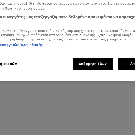
δας, εάν υπάρχει]. Οι επιλογές σας θα τεθούν σε ισχύ στον Ιστότοπος. Για περισσότερε
την Πολιτική Απορρήτου μας.
 οι συνεργάτες μας επεξεργαζόμαστε δεδομένα προκειμένου να παρασχ
08.08.24, 17:48
ριβών δεδομένων γεωεντοπισμού. Ακριβής σάρωση χαρακτηριστικών συσκευής για αν
Ολυμπιακοί Αγώνες: «Έσπασε» ρεκόρ κ
 Αποθήκευση ή/και πρόσβαση στα δεδομένα μιας συσκευής. Εξατομικευμένη διαφήμι
, μέτρηση διαφήμισης και περιεχομένου, έρευνα κοινού και ανάπτυξη υπηρεσιών.
έκανε πρόταση γάμου στο αγόρι της!
συνεργατών (προμηθευτές)
Η Γαλλίδα αθλήτρια Αλίς Φινό «έσπασε» και την
παράδοση
η σκοπών
Απόρριψη όλων
Απ