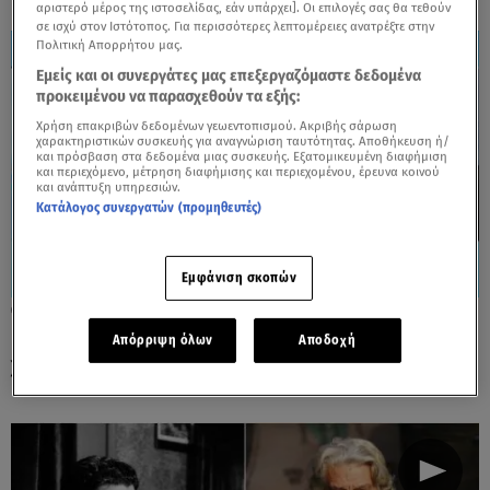
αριστερό μέρος της ιστοσελίδας, εάν υπάρχει]. Οι επιλογές σας θα τεθούν
σε ισχύ στον Ιστότοπος. Για περισσότερες λεπτομέρειες ανατρέξτε στην
Πολιτική Απορρήτου μας.
Εμείς και οι συνεργάτες μας επεξεργαζόμαστε δεδομένα
προκειμένου να παρασχεθούν τα εξής:
Χρήση επακριβών δεδομένων γεωεντοπισμού. Ακριβής σάρωση
χαρακτηριστικών συσκευής για αναγνώριση ταυτότητας. Αποθήκευση ή/
και πρόσβαση στα δεδομένα μιας συσκευής. Εξατομικευμένη διαφήμιση
και περιεχόμενο, μέτρηση διαφήμισης και περιεχομένου, έρευνα κοινού
και ανάπτυξη υπηρεσιών.
Κατάλογος συνεργατών (προμηθευτές)
Εμφάνιση σκοπών
03.06.26, 14:07
Άγγελος Αντωνόπουλος: «Εδώ και τέσσερα
Απόρριψη όλων
Αποδοχή
χρόνια δε δεχόταν κανέναν στο σπίτι»