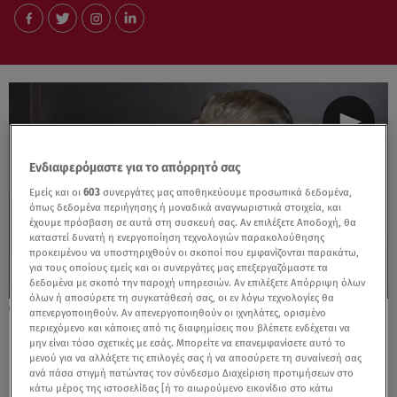
Ενδιαφερόμαστε για το απόρρητό σας
Εμείς και οι
603
συνεργάτες μας αποθηκεύουμε προσωπικά δεδομένα,
όπως δεδομένα περιήγησης ή μοναδικά αναγνωριστικά στοιχεία, και
έχουμε πρόσβαση σε αυτά στη συσκευή σας. Αν επιλέξετε Αποδοχή, θα
καταστεί δυνατή η ενεργοποίηση τεχνολογιών παρακολούθησης
προκειμένου να υποστηριχθούν οι σκοποί που εμφανίζονται παρακάτω,
για τους οποίους εμείς και οι συνεργάτες μας επεξεργαζόμαστε τα
δεδομένα με σκοπό την παροχή υπηρεσιών. Αν επιλέξετε Απόρριψη όλων
όλων ή αποσύρετε τη συγκατάθεσή σας, οι εν λόγω τεχνολογίες θα
03.06.26, 14:47
απενεργοποιηθούν. Αν απενεργοποιηθούν οι ιχνηλάτες, ορισμένο
Άγγελος Αντωνόπουλος: «Μπορεί να
περιεχόμενο και κάποιες από τις διαφημίσεις που βλέπετε ενδέχεται να
μην είναι τόσο σχετικές με εσάς. Μπορείτε να επανεμφανίσετε αυτό το
μελαγχολώ που δεν έχω ένα παιδί δικό
μενού για να αλλάξετε τις επιλογές σας ή να αποσύρετε τη συναίνεσή σας
μου»
ανά πάσα στιγμή πατώντας τον σύνδεσμο Διαχείριση προτιμήσεων στο
κάτω μέρος της ιστοσελίδας [ή το αιωρούμενο εικονίδιο στο κάτω