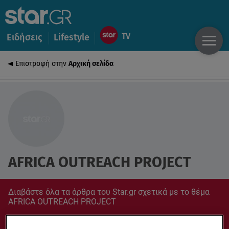
Ειδήσεις
Lifestyle
Επιστροφή στην
Αρχική σελίδα
AFRICA OUTREACH PROJECT
Διαβάστε όλα τα άρθρα του Star.gr σχετικά με το θέμα
AFRICA OUTREACH PROJECT
Συντονίσου στο star.gr για ό,τι σε αφορά.