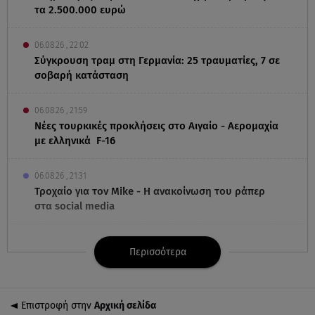
τα 2.500.000 ευρώ
06.08.26 , 22:02
Σύγκρουση τραμ στη Γερμανία: 25 τραυματίες, 7 σε
σοβαρή κατάσταση
06.08.26 , 21:59
Νέες τουρκικές προκλήσεις στο Αιγαίο - Αερομαχία
με ελληνικά F-16
06.08.26 , 21:31
Τροχαίο για τον Mike - Η ανακοίνωση του ράπερ
στα social media
06.08.26 , 21:22
Περισσότερα
Ισραήλ - Κύπρος - Κρήτη: Το μεγαλύτερο
υποθαλάσσιο καλώδιο στον κόσμο
Επιστροφή στην
Αρχική σελίδα
06.08.26 , 21:07