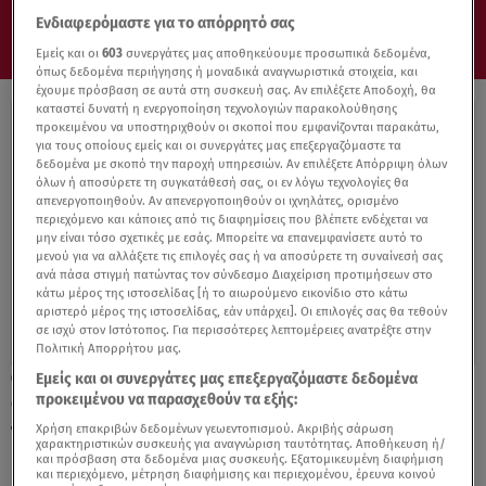
Ενδιαφερόμαστε για το απόρρητό σας
Εμείς και οι
603
συνεργάτες μας αποθηκεύουμε προσωπικά δεδομένα,
όπως δεδομένα περιήγησης ή μοναδικά αναγνωριστικά στοιχεία, και
έχουμε πρόσβαση σε αυτά στη συσκευή σας. Αν επιλέξετε Αποδοχή, θα
καταστεί δυνατή η ενεργοποίηση τεχνολογιών παρακολούθησης
προκειμένου να υποστηριχθούν οι σκοποί που εμφανίζονται παρακάτω,
για τους οποίους εμείς και οι συνεργάτες μας επεξεργαζόμαστε τα
δεδομένα με σκοπό την παροχή υπηρεσιών. Αν επιλέξετε Απόρριψη όλων
όλων ή αποσύρετε τη συγκατάθεσή σας, οι εν λόγω τεχνολογίες θα
απενεργοποιηθούν. Αν απενεργοποιηθούν οι ιχνηλάτες, ορισμένο
περιεχόμενο και κάποιες από τις διαφημίσεις που βλέπετε ενδέχεται να
μην είναι τόσο σχετικές με εσάς. Μπορείτε να επανεμφανίσετε αυτό το
μενού για να αλλάξετε τις επιλογές σας ή να αποσύρετε τη συναίνεσή σας
ανά πάσα στιγμή πατώντας τον σύνδεσμο Διαχείριση προτιμήσεων στο
κάτω μέρος της ιστοσελίδας [ή το αιωρούμενο εικονίδιο στο κάτω
αριστερό μέρος της ιστοσελίδας, εάν υπάρχει]. Οι επιλογές σας θα τεθούν
σε ισχύ στον Ιστότοπος. Για περισσότερες λεπτομέρειες ανατρέξτε στην
Πολιτική Απορρήτου μας.
Εμείς και οι συνεργάτες μας επεξεργαζόμαστε δεδομένα
17.06.22, 18:15
προκειμένου να παρασχεθούν τα εξής:
Charlize Theron: Δείτε τη μεγάλη αλλαγή
που τόλμησε στα μαλλιά της
Χρήση επακριβών δεδομένων γεωεντοπισμού. Ακριβής σάρωση
χαρακτηριστικών συσκευής για αναγνώριση ταυτότητας. Αποθήκευση ή/
και πρόσβαση στα δεδομένα μιας συσκευής. Εξατομικευμένη διαφήμιση
και περιεχόμενο, μέτρηση διαφήμισης και περιεχομένου, έρευνα κοινού