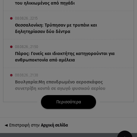
του ηλικιωμένος από πηγάδι
08.08.26 , 22:15
Θεσσαλονίκη: Τρύπησαν με τρυπάνι και
δηλητηρίασαν δύο δέντρα
08.08.26 , 21:50
Πάρος: Γονείς και ιδιοκτήτης κατηγορούνται για
ανθρωποκτονία από αμέλεια
08.08.26 , 21:38
Βουλγαρία:Μη επανδρωμένο αεροσκάφος
συνετρίβη κοντά σε αγωγό φυσικού αερίου
Περισσότερα
08.08.26 , 21:32
Φωτιά στην Αττικοβοιωτία: Ενέργεια ίση με έξι
ατομικές βόμβες
Επιστροφή στην
Αρχική σελίδα
08.08.26 , 21:20