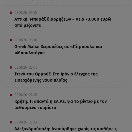
08.08.26 , 23:55
Αττική: Μπαράζ διαρρήξεων – Λεία 70.000 ευρώ
από μεζονέτα
08.08.26 , 23:30
Greek Mafia: Χειροπέδες σε «Πίτμπουλ» και
«Μπουλντόγκ»
08.08.26 , 23:00
Στενά του Ορμούζ: Στο Ιράν ο έλεγχος της
εισερχόμενης ναυσιπλοΐας
08.08.26 , 22:45
Κρήτη: Τι απαντά η ΕΛ.ΑΣ. για το βίντεο με τον
μεθυσμένο τουρίστα
08.08.26 , 22:33
Αλεξανδρούπολη: Ανασύρθηκε χωρίς τις αισθήσεις