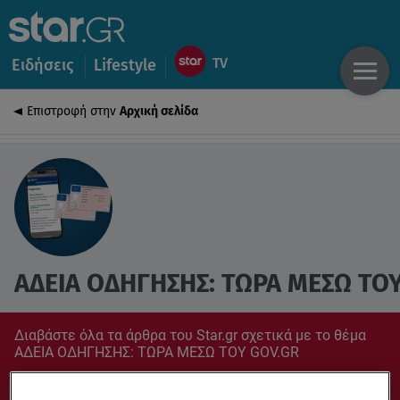
Ειδήσεις
Lifestyle
Επιστροφή στην
Αρχική σελίδα
ΑΔΕΙΑ ΟΔΗΓΗΣΗΣ: ΤΩΡΑ ΜΕΣΩ ΤΟ
Διαβάστε όλα τα άρθρα του Star.gr σχετικά με το θέμα
ΑΔΕΙΑ ΟΔΗΓΗΣΗΣ: ΤΩΡΑ ΜΕΣΩ ΤΟΥ GOV.GR
Συντονίσου στο star.gr για ό,τι σε αφορά.