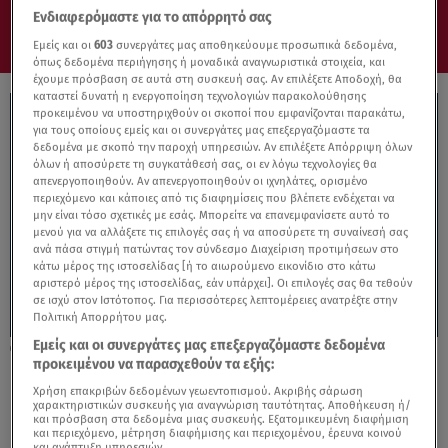
Ενδιαφερόμαστε για το απόρρητό σας
Εμείς και οι
603
συνεργάτες μας αποθηκεύουμε προσωπικά δεδομένα,
όπως δεδομένα περιήγησης ή μοναδικά αναγνωριστικά στοιχεία, και
έχουμε πρόσβαση σε αυτά στη συσκευή σας. Αν επιλέξετε Αποδοχή, θα
καταστεί δυνατή η ενεργοποίηση τεχνολογιών παρακολούθησης
προκειμένου να υποστηριχθούν οι σκοποί που εμφανίζονται παρακάτω,
για τους οποίους εμείς και οι συνεργάτες μας επεξεργαζόμαστε τα
δεδομένα με σκοπό την παροχή υπηρεσιών. Αν επιλέξετε Απόρριψη όλων
όλων ή αποσύρετε τη συγκατάθεσή σας, οι εν λόγω τεχνολογίες θα
απενεργοποιηθούν. Αν απενεργοποιηθούν οι ιχνηλάτες, ορισμένο
περιεχόμενο και κάποιες από τις διαφημίσεις που βλέπετε ενδέχεται να
μην είναι τόσο σχετικές με εσάς. Μπορείτε να επανεμφανίσετε αυτό το
μενού για να αλλάξετε τις επιλογές σας ή να αποσύρετε τη συναίνεσή σας
ανά πάσα στιγμή πατώντας τον σύνδεσμο Διαχείριση προτιμήσεων στο
κάτω μέρος της ιστοσελίδας [ή το αιωρούμενο εικονίδιο στο κάτω
αριστερό μέρος της ιστοσελίδας, εάν υπάρχει]. Οι επιλογές σας θα τεθούν
σε ισχύ στον Ιστότοπος. Για περισσότερες λεπτομέρειες ανατρέξτε στην
Πολιτική Απορρήτου μας.
Εμείς και οι συνεργάτες μας επεξεργαζόμαστε δεδομένα
14.05.25, 10:36
προκειμένου να παρασχεθούν τα εξής:
Άδεια οδήγησης: Τώρα μέσω του gov.gr
Χρήση επακριβών δεδομένων γεωεντοπισμού. Ακριβής σάρωση
χαρακτηριστικών συσκευής για αναγνώριση ταυτότητας. Αποθήκευση ή/
και πρόσβαση στα δεδομένα μιας συσκευής. Εξατομικευμένη διαφήμιση
και περιεχόμενο, μέτρηση διαφήμισης και περιεχομένου, έρευνα κοινού
και ανάπτυξη υπηρεσιών.