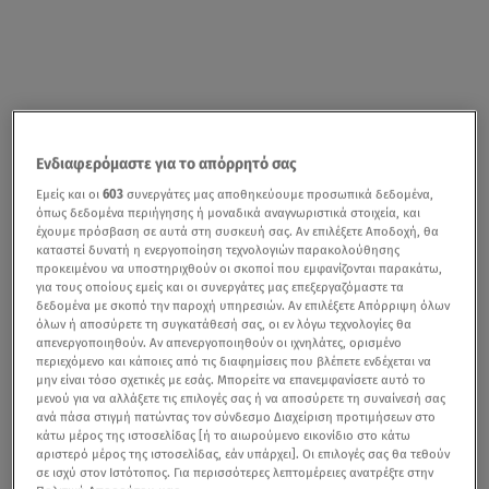
Ενδιαφερόμαστε για το απόρρητό σας
Εμείς και οι
603
συνεργάτες μας αποθηκεύουμε προσωπικά δεδομένα,
όπως δεδομένα περιήγησης ή μοναδικά αναγνωριστικά στοιχεία, και
έχουμε πρόσβαση σε αυτά στη συσκευή σας. Αν επιλέξετε Αποδοχή, θα
καταστεί δυνατή η ενεργοποίηση τεχνολογιών παρακολούθησης
προκειμένου να υποστηριχθούν οι σκοποί που εμφανίζονται παρακάτω,
για τους οποίους εμείς και οι συνεργάτες μας επεξεργαζόμαστε τα
δεδομένα με σκοπό την παροχή υπηρεσιών. Αν επιλέξετε Απόρριψη όλων
όλων ή αποσύρετε τη συγκατάθεσή σας, οι εν λόγω τεχνολογίες θα
απενεργοποιηθούν. Αν απενεργοποιηθούν οι ιχνηλάτες, ορισμένο
περιεχόμενο και κάποιες από τις διαφημίσεις που βλέπετε ενδέχεται να
μην είναι τόσο σχετικές με εσάς. Μπορείτε να επανεμφανίσετε αυτό το
μενού για να αλλάξετε τις επιλογές σας ή να αποσύρετε τη συναίνεσή σας
ανά πάσα στιγμή πατώντας τον σύνδεσμο Διαχείριση προτιμήσεων στο
κάτω μέρος της ιστοσελίδας [ή το αιωρούμενο εικονίδιο στο κάτω
αριστερό μέρος της ιστοσελίδας, εάν υπάρχει]. Οι επιλογές σας θα τεθούν
σε ισχύ στον Ιστότοπος. Για περισσότερες λεπτομέρειες ανατρέξτε στην