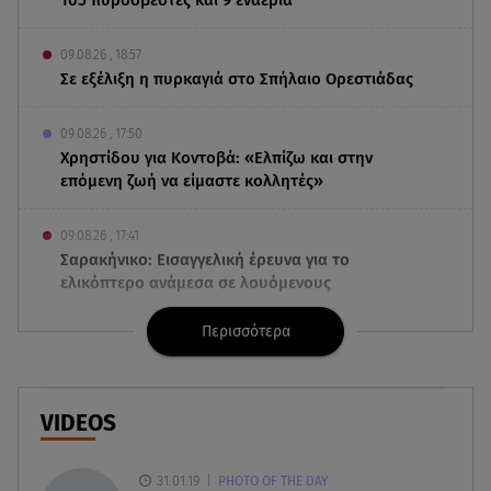
09.08.26 , 18:57
Σε εξέλιξη η πυρκαγιά στο Σπήλαιο Ορεστιάδας
09.08.26 , 17:50
Χρηστίδου για Κοντοβά: «Ελπίζω και στην
επόμενη ζωή να είμαστε κολλητές»
09.08.26 , 17:41
Σαρακήνικο: Εισαγγελική έρευνα για το
ελικόπτερο ανάμεσα σε λουόμενους
Περισσότερα
09.08.26 , 17:27
Βελτιωμένη η εικόνα της φωτιάς στο Κορωπί -
Προληπτικά εκδόθηκε 112
VIDEOS
09.08.26 , 17:19
Μάρα Ζαχαρέα: Το πρωινό της στην Πάρο με την
31.01.19
PHOTO OF THE DAY
καλύτερη παρέα!