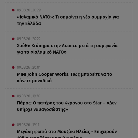
09.08.26 , 20:29
«Ισλαμικό ΝΑΤΟ»: Τι σημαίνει η νέα συμμαχία για
την Ελλάδα
09.08.26 , 20:22
Χούθι: Χτύπημα στην Aramco μετά τη συμφωνία
για το «Ισλαμικό ΝΑΤΟ»
09.08.26 , 20:01
MINI John Cooper Works: Πως μπορείτε να το
κάνετε μοναδικό
09.08.26 , 19:50
Πάρος: Ο πατέρας του 4χρονου στο Star – «Δεν
υπήρχε ναυαγοσώστης»
09.08.26 , 19:11
Μεγάλη φωτιά στο Μουζάκι Ηλείας - Επιχειρούν
105 πυροσβέστες και 9 εναέρια