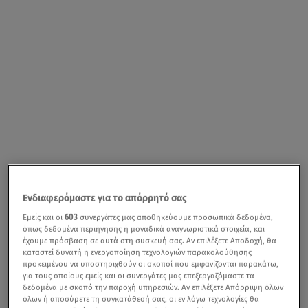
Ενδιαφερόμαστε για το απόρρητό σας
Εμείς και οι
603
συνεργάτες μας αποθηκεύουμε προσωπικά δεδομένα,
όπως δεδομένα περιήγησης ή μοναδικά αναγνωριστικά στοιχεία, και
έχουμε πρόσβαση σε αυτά στη συσκευή σας. Αν επιλέξετε Αποδοχή, θα
καταστεί δυνατή η ενεργοποίηση τεχνολογιών παρακολούθησης
προκειμένου να υποστηριχθούν οι σκοποί που εμφανίζονται παρακάτω,
για τους οποίους εμείς και οι συνεργάτες μας επεξεργαζόμαστε τα
δεδομένα με σκοπό την παροχή υπηρεσιών. Αν επιλέξετε Απόρριψη όλων
όλων ή αποσύρετε τη συγκατάθεσή σας, οι εν λόγω τεχνολογίες θα