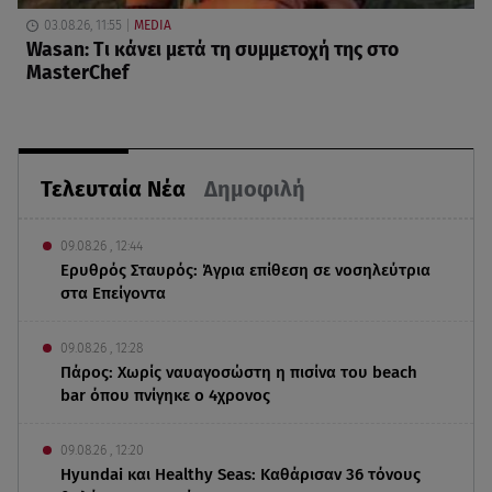
03.08.26, 11:55
MEDIA
Wasan: Tι κάνει μετά τη συμμετοχή της στο
MasterChef
Τελευταία Νέα
Δημοφιλή
09.08.26 , 12:44
Ερυθρός Σταυρός: Άγρια επίθεση σε νοσηλεύτρια
στα Επείγοντα
09.08.26 , 12:28
Πάρος: Χωρίς ναυαγοσώστη η πισίνα του beach
bar όπου πνίγηκε ο 4χρονος
09.08.26 , 12:20
Hyundai και Healthy Seas: Καθάρισαν 36 τόνους