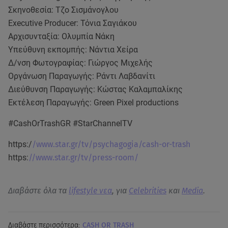
Σκηνοθεσία: Τζο Σισμάνογλου
Executive Producer: Τόνια Σαγιάκου
Αρχισυνταξία: Ολυμπία Νάκη
Υπεύθυνη εκπομπής: Νάντια Χείρα
Δ/νση Φωτογραφίας: Γιώργος Μιχελής
Οργάνωση Παραγωγής: Ράντι Λαβδανίτι
Διεύθυνση Παραγωγής: Κώστας Καλαμπαλίκης
Εκτέλεση Παραγωγής: Green Pixel productions
#CashOrTrashGR #StarChannelTV
https:/
/www.star.gr/tv/psychagogia/cash-or-trash
https:
//www.star.gr/tv/press-room/
Διαβάστε όλα τα
lifestyle νεα
, για
Celebrities
και
Media
.
Διαβάστε περισσότερα:
CASH OR TRASH