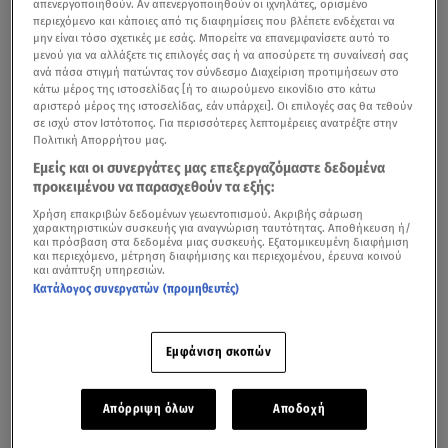
απενεργοποιηθούν. Αν απενεργοποιηθούν οι ιχνηλάτες, ορισμένο
περιεχόμενο και κάποιες από τις διαφημίσεις που βλέπετε ενδέχεται να
μην είναι τόσο σχετικές με εσάς. Μπορείτε να επανεμφανίσετε αυτό το
μενού για να αλλάξετε τις επιλογές σας ή να αποσύρετε τη συναίνεσή σας
ανά πάσα στιγμή πατώντας τον σύνδεσμο Διαχείριση προτιμήσεων στο
κάτω μέρος της ιστοσελίδας [ή το αιωρούμενο εικονίδιο στο κάτω
αριστερό μέρος της ιστοσελίδας, εάν υπάρχει]. Οι επιλογές σας θα τεθούν
σε ισχύ στον Ιστότοπος. Για περισσότερες λεπτομέρειες ανατρέξτε στην
Πολιτική Απορρήτου μας.
Εμείς και οι συνεργάτες μας επεξεργαζόμαστε δεδομένα
Το Cash or Trash, η πρώτη εκπομπή στην ελληνική
προκειμένου να παρασχεθούν τα εξής:
τηλεόραση που αγαπάει τα παλιά αντικείμενα, με
Χρήση επακριβών δεδομένων γεωεντοπισμού. Ακριβής σάρωση
παρουσιάστρια τη Δέσποινα Μοιραράκη, δίνει την
χαρακτηριστικών συσκευής για αναγνώριση ταυτότητας. Αποθήκευση ή/
και πρόσβαση στα δεδομένα μιας συσκευής. Εξατομικευμένη διαφήμιση
ευκαιρία σε όλους να ζήσουν τη δημοπρασία της ζωής
και περιεχόμενο, μέτρηση διαφήμισης και περιεχομένου, έρευνα κοινού
και ανάπτυξη υπηρεσιών.
τους για 5η σεζόν, καθημερινά στις 17:20 στo Star!
Κατάλογος συνεργατών (προμηθευτές)
Εμφάνιση σκοπών
Απόρριψη όλων
Αποδοχή