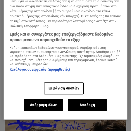
μενού για να αλλάξετε τις επιλογές σας ή να αποσύρετε τη συναίνεσή σας
τις νέες σειρές «Outlander: Blood of My Blood», «The
ανά πάσα στιγμή πατώντας τον σύνδεσμο Διαχείριση προτιμήσεων στο
κάτω μέρος της ιστοσελίδας [ή το αιωρούμενο εικονίδιο στο κάτω
Hunting Wives», «Those who Lived»
καθώς και special
αριστερό μέρος της ιστοσελίδας, εάν υπάρχει]. Οι επιλογές σας θα τεθούν
αφιερώματα στον ηθοποιό Adam Driver και στην τριλογία
σε ισχύ στον Ιστότοπος. Για περισσότερες λεπτομέρειες ανατρέξτε στην
Πολιτική Απορρήτου μας.
με ήρωα τον Robert Langdon βασισμένο στα βιβλία του
Εμείς και οι συνεργάτες μας επεξεργαζόμαστε δεδομένα
Dan Brown και τις ταινίες «
Da Vinci Code»,
«Αngels &
προκειμένου να παρασχεθούν τα εξής:
Damons» & «Inferno».
Χρήση επακριβών δεδομένων γεωεντοπισμού. Ακριβής σάρωση
χαρακτηριστικών συσκευής για αναγνώριση ταυτότητας. Αποθήκευση ή/
και πρόσβαση στα δεδομένα μιας συσκευής. Εξατομικευμένη διαφήμιση
και περιεχόμενο, μέτρηση διαφήμισης και περιεχομένου, έρευνα κοινού
και ανάπτυξη υπηρεσιών.
Κατάλογος συνεργατών (προμηθευτές)
Εμφάνιση σκοπών
Απόρριψη όλων
Αποδοχή