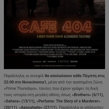
Παράλληλα, οι σινεφίλ
θα απολαύσουν κάθε Πέμπτη στις
22:00 στο Novacinema1,
μέσα από την αγαπημένη ζώνη
«Prime Thursdays», ταινίες που έχουν γράψει τη δική
τους ιστορία στη μεγάλη οθόνη, όπως
«Brothers» (6/11),
«Sahara» (13/11), «Perfume: The Story of a Murderer»
(20/11), «Apocalypto» (27/11).
Παράλληλα οι υπόλοιπες