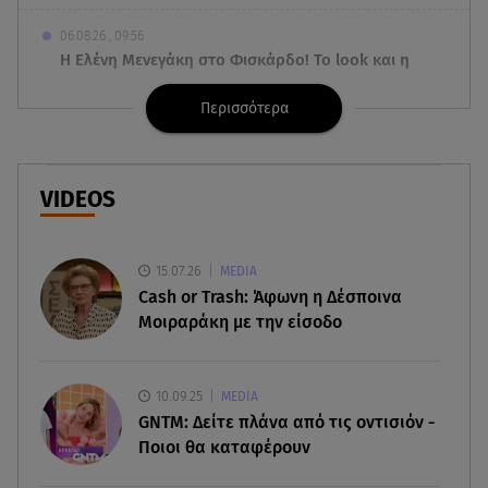
06.08.26 , 09:56
Η Ελένη Μενεγάκη στο Φισκάρδο! Το look και η
βεντάλια που δεν αποχωρίστηκε
Περισσότερα
06.08.26 , 09:17
Λιάγκας - Αντωνά: Φωτογραφίες από τις glam
διακοπές τους στη Μύκονο
VIDEOS
06.08.26 , 09:13
Σάκης Ρουβάς: Άφησε τη σκηνή και φόρεσε
15.07.26
MEDIA
στολή μελισσοκόμου στην Κύθνο
Cash or Trash: Άφωνη η Δέσποινα
Μοιραράκη με την είσοδο
06.08.26 , 09:09
Nissan Qashqai e-POWER: Ρεκόρ Guinness για
την αυτονομία του
10.09.25
MEDIA
GNTM: Δείτε πλάνα από τις οντισιόν -
06.08.26 , 09:07
Ποιοι θα καταφέρουν
Λάμπρος Κωνσταντάρας: «Τα πρώτα μου
γενέθλια που δεν θα με πάρεις τηλέφωνο»