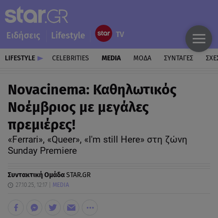
Ειδήσεις
Lifestyle
LIFESTYLE
CELEBRITIES
MEDIA
ΜΟΔΑ
ΣΥΝΤΑΓΕΣ
ΣΧΕ
Novacinema: Καθηλωτικός
Νοέμβριος με μεγάλες
πρεμιέρες!
«Ferrari», «Queer», «I'm still Here» στη ζώνη
Sunday Premiere
Συντακτική Ομάδα
STAR.GR
27.10.25, 12:17
MEDIA