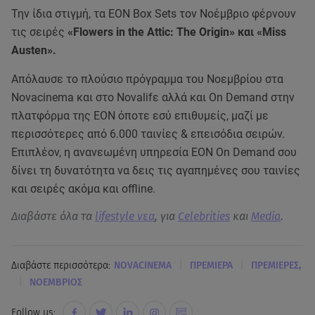
Την ίδια στιγμή, τα ΕΟΝ Box Sets τον Νοέμβριο φέρνουν
τις σειρές
«Flowers in the Attic: The Origin» και «Miss
Austen».
Απόλαυσε το πλούσιο πρόγραμμα του Νοεμβρίου στα
Novacinema και στο Novalifε αλλά και On Demand στην
πλατφόρμα της ΕΟΝ όποτε εσύ επιθυμείς, μαζί με
περισσότερες από 6.000 ταινίες & επεισόδια σειρών.
Επιπλέον, η ανανεωμένη υπηρεσία ΕΟΝ On Demand σου
δίνει τη δυνατότητα να δεις τις αγαπημένες σου ταινίες
και σειρές ακόμα και offline.
Διαβάστε όλα τα
lifestyle νεα
, για
Celebrities
και
Media
.
|
|
Διαβάστε περισσότερα:
NOVACINEMA
ΠΡΕΜΙΕΡΑ
ΠΡΕΜΙΕΡΕΣ,
|
ΝΟΕΜΒΡΙΟΣ
Follow us: