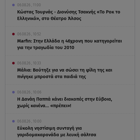
06.08.26 , 11:00
Κώστας Τουρνάς - Διονύσης Τσακνής «Το Ροκ το
Ελληνικό», στο Θέατρο Άλσος
06.08.26 , 10:52
Marfin: Στην Ελλάδα η 46χρονη που κατηγορείται
για την τραγωδία του 2010
06.08.26 , 10:33
Μάλια: Βούτηξε για να σώσει τη φίλη της και
πνίγηκε μπροστά στα παιδιά της
06.08.26 , 10:06
Η Δανάη Παππά κάνει διακοπές στην Εύβοια,
χωρίς κανένα... «πρέπει»!
06.08.26 , 10:00
Eύκολη νηστίσιμη συνταγή για
γαριδομακαρονάδα με λευκή σάλτσα