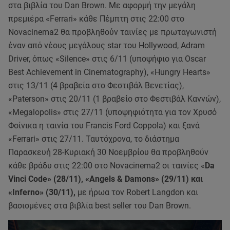
στα βιβλία του Dan Brown. Με αφορμή την μεγάλη
πρεμιέρα «Ferrari» κάθε Πέμπτη στις 22:00 στο
Novacinema2 θα προβληθούν ταινίες με πρωταγωνιστή
έναν από νέους μεγάλους star του Hollywood, Adram
Driver, όπως «Silence» στις 6/11 (υποψήφιο για Oscar
Best Achievement in Cinematography), «Hungry Hearts»
στις 13/11 (4 βραβεία στο Φεστιβάλ Βενετίας),
«Paterson» στις 20/11 (1 βραβείο στο Φεστιβάλ Καννών),
«Megalopolis» στις 27/11 (υποψηφιότητα για τον Χρυσό
Φοίνικα η ταινία του Francis Ford Coppola) και ξανά
«Ferrari» στις 27/11. Ταυτόχρονα, το διάστημα
Παρασκευή 28-Κυριακή 30 Νοεμβρίου θα προβληθούν
κάθε βράδυ στις 22:00 στο Novacinema2 οι ταινίες «
Da
Vinci Code» (28/11), «Αngels & Damons» (29/11) και
«Inferno» (30/11),
με ήρωα τον Robert Langdon και
βασισμένες στα βιβλία best seller του Dan Brown.