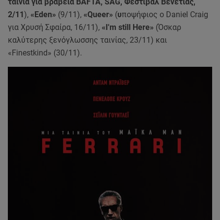
ταινία για βραβεία BAFTA, SAG, Φεστιβάλ Βενετίας,
2/11
),
«Eden»
(9/11),
«Queer»
(
υ
ποψήφιος ο Daniel Craig
για Χρυσή Σφαίρα, 16/11),
«I'm still Here»
(Όσκαρ
καλύτερης ξενόγλωσσης ταινίας, 23/11) και
«Finestkind» (30/11).