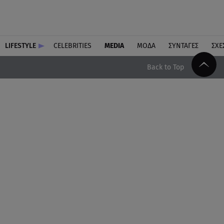
LIFESTYLE
CELEBRITIES
MEDIA
ΜΟΔΑ
ΣΥΝΤΑΓΕΣ
ΣΧΕ
Back to Top