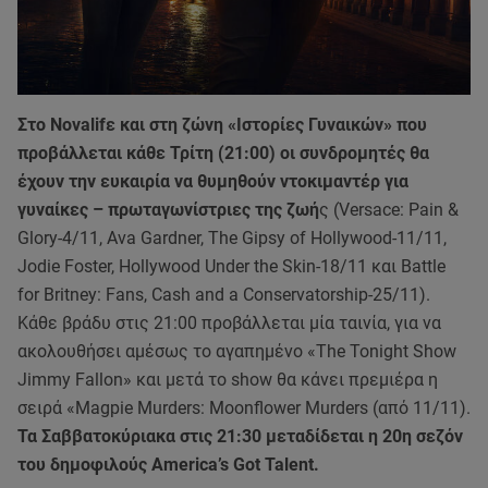
Στο Novalifε και στη ζώνη «Ιστορίες Γυναικών» που
προβάλλεται κάθε Τρίτη (21:00) οι συνδρομητές θα
έχουν την ευκαιρία να θυμηθούν ντοκιμαντέρ για
γυναίκες – πρωταγωνίστριες της ζωή
ς (Versace: Pain &
Glory-4/11, Ava Gardner, The Gipsy of Hollywood-11/11,
Jodie Foster, Hollywood Under the Skin-18/11 και Battle
for Britney: Fans, Cash and a Conservatorship-25/11).
Κάθε βράδυ στις 21:00 προβάλλεται μία ταινία, για να
ακολουθήσει αμέσως το αγαπημένο «The Tonight Show
Jimmy Fallon» και μετά το show θα κάνει πρεμιέρα η
σειρά «Μagpie Μurders: Μoonflower Μurders (από 11/11).
Τα Σαββατοκύριακα στις 21:30 μεταδίδεται η 20η σεζόν
του δημοφιλούς America’s Got Talent.