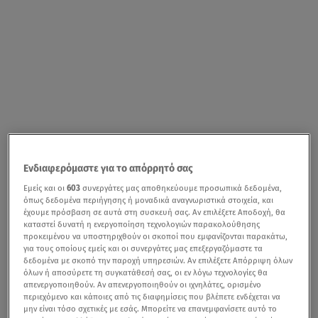
Ενδιαφερόμαστε για το απόρρητό σας
Εμείς και οι
603
συνεργάτες μας αποθηκεύουμε προσωπικά δεδομένα,
Ο
Νοέμβριος
έρχεται με άκρως συναρπαστική,
όπως δεδομένα περιήγησης ή μοναδικά αναγνωριστικά στοιχεία, και
γκαζωμένη, Oscar-ική και καταιγιστική διάθεση στα
έχουμε πρόσβαση σε αυτά στη συσκευή σας. Αν επιλέξετε Αποδοχή, θα
καταστεί δυνατή η ενεργοποίηση τεχνολογιών παρακολούθησης
κανάλια
Novacinem
a, τον απόλυτο κινηματογραφικό
προκειμένου να υποστηριχθούν οι σκοποί που εμφανίζονται παρακάτω,
προορισμό
, καθώς και τo Novalifε
το αγαπημένο κανάλι
για τους οποίους εμείς και οι συνεργάτες μας επεξεργαζόμαστε τα
δεδομένα με σκοπό την παροχή υπηρεσιών. Αν επιλέξετε Απόρριψη όλων
ψυχαγωγίας!
όλων ή αποσύρετε τη συγκατάθεσή σας, οι εν λόγω τεχνολογίες θα
απενεργοποιηθούν. Αν απενεργοποιηθούν οι ιχνηλάτες, ορισμένο
Οι συνδρομητές μπορούν να απολαύσουν στη Nova, τις
περιεχόμενο και κάποιες από τις διαφημίσεις που βλέπετε ενδέχεται να
μην είναι τόσο σχετικές με εσάς. Μπορείτε να επανεμφανίσετε αυτό το
μεγάλες πρεμιέρες
«Ferrari», «Queer», «I'm still Here»,