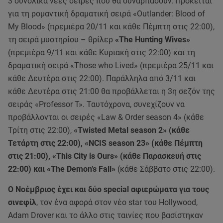
3 συνολικά νέες σειρές που θα συναρπάσουν. Πρόκειται
για τη ρομαντική δραματική σειρά «Outlander: Blood of
My Blood» (πρεμιέρα 20/11 και κάθε Πέμπτη στις 22:00),
τη σειρά μυστηρίου – θρίλερ
«The Hunting Wives»
(πρεμιέρα 9/11 και κάθε Κυριακή στις 22:00) και τη
δραματική σειρά «Those who Lived» (πρεμιέρα 25/11 και
κάθε Δευτέρα στις 22:00). Παράλληλα από 3/11 και
κάθε Δευτέρα στις 21:00 θα προβάλλεται η 3η σεζόν της
σειράς «Professor T». Ταυτόχρονα, συνεχίζουν να
προβάλλονται οι σειρές «Law & Order season 4» (κάθε
Τρίτη στις 22:00),
«Twisted Metal season 2» (κάθε
Τετάρτη στις 22:00), «NCIS season 23» (κάθε Πέμπτη
στις 21:00), «This City is Ours» (κάθε Παρασκευή στις
22:00) και «The Demon’s Fall»
(κάθε Σάββατο στις 22:00).
Ο Νοέμβριος έχει και δύο special αφιερώματα για τους
σινεφίλ
, τον ένα αφορά στον νέο star του Hollywood,
Adam Drover και το άλλο στις ταινίες που βασίστηκαν