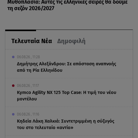
Μυθοπλασία: Αυτές τις ελληνικές σειρές θα δούμε
τη σεζόν 2026/2027
Τελευταία Νέα
Δημοφιλή
06.08.26 , 11:28
Δημήτρης Αλεξάνδρου: Σε απόσταση αναπνοής
από τη Ρία Ελληνίδου
06.08.26 , 11:17
Kymco Agility NX 125 Τοp Case: Η τιμή του νέου
μοντέλου
06.08.26 , 11:16
Κηδεία Λάκη Χαλκιά: Συντετριμμένη η σύζυγός
του στο τελευταίο «αντίο»