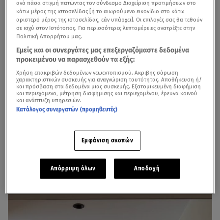
ανά πάσα στιγμή πατώντας τον σύνδεσμο Διαχείριση προτιμήσεων στο
κάτω μέρος της ιστοσελίδας [ή το αιωρούμενο εικονίδιο στο κάτω
αριστερό μέρος της ιστοσελίδας, εάν υπάρχει]. Οι επιλογές σας θα τεθούν
σε ισχύ στον Ιστότοπος. Για περισσότερες λεπτομέρειες ανατρέξτε στην
Πολιτική Απορρήτου μας.
Εμείς και οι συνεργάτες μας επεξεργαζόμαστε δεδομένα
προκειμένου να παρασχεθούν τα εξής:
Χρήση επακριβών δεδομένων γεωεντοπισμού. Ακριβής σάρωση
χαρακτηριστικών συσκευής για αναγνώριση ταυτότητας. Αποθήκευση ή/
και πρόσβαση στα δεδομένα μιας συσκευής. Εξατομικευμένη διαφήμιση
και περιεχόμενο, μέτρηση διαφήμισης και περιεχομένου, έρευνα κοινού
και ανάπτυξη υπηρεσιών.
Κατάλογος συνεργατών (προμηθευτές)
Στη
Νάξο
βρίσκεται η
Ιωάννα Τούνη
με τον σύντροφό της
Δημήτρη Σπυριδωνίδη
- Robi, όπως τον αποκαλεί- και
Εμφάνιση σκοπών
τους κουμπάρους της από την Αμερική.
Απόρριψη όλων
Αποδοχή