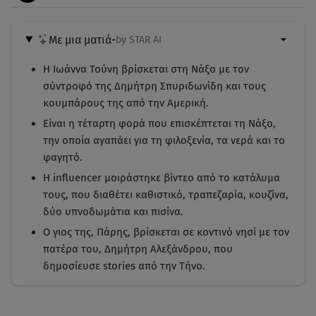
Με μια ματιά
-
by STAR AI
Η Ιωάννα Τούνη βρίσκεται στη Νάξο με τον
σύντροφό της Δημήτρη Σπυριδωνίδη και τους
κουμπάρους της από την Αμερική.
Είναι η τέταρτη φορά που επισκέπτεται τη Νάξο,
την οποία αγαπάει για τη φιλοξενία, τα νερά και το
φαγητό.
Η influencer μοιράστηκε βίντεο από το κατάλυμα
τους, που διαθέτει καθιστικό, τραπεζαρία, κουζίνα,
δύο υπνοδωμάτια και πισίνα.
Ο γιος της, Πάρης, βρίσκεται σε κοντινό νησί με τον
πατέρα του, Δημήτρη Αλεξάνδρου, που
δημοσίευσε stories από την Τήνο.