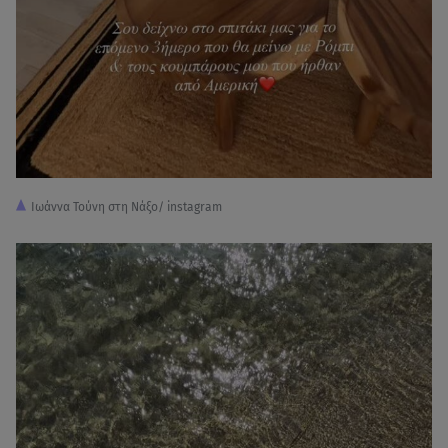
Ιωάννα Τούνη στη Νάξο/ instagram