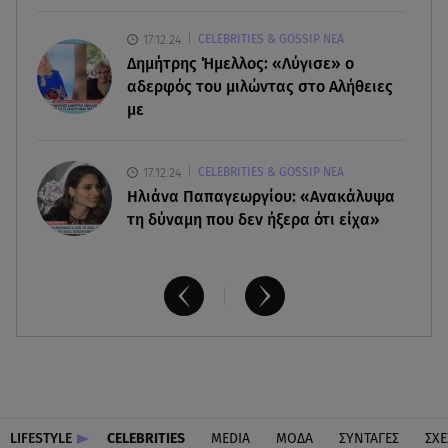
Χρηστίδου για Κοντοβά: «Ελπίζω και στην
17.12.24
CELEBRITIES & GOSSIP ΝΕΑ
επόμενη ζωή να είμαστε κολλητές»
Δημήτρης Ήμελλος: «Λύγισε» ο
αδερφός του μιλώντας στο Αλήθειες
με
17.12.24
CELEBRITIES & GOSSIP ΝΕΑ
Ηλιάνα Παπαγεωργίου: «Ανακάλυψα
τη δύναμη που δεν ήξερα ότι είχα»
LIFESTYLE
CELEBRITIES
MEDIA
ΜΟΔΑ
ΣΥΝΤΑΓΕΣ
ΣΧΕ