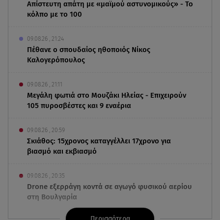
Απίστευτη απάτη με «μαϊμού αστυνομικούς» - Το
κόλπο με το 100
09.08.26 , 21:24
Πέθανε ο σπουδαίος ηθοποιός Νίκος
Καλογερόπουλος
09.08.26 , 21:11
Μεγάλη φωτιά στο Μουζάκι Ηλείας - Επιχειρούν
105 πυροσβέστες και 9 εναέρια
09.08.26 , 20:59
Σκιάθος: 15χρονος καταγγέλλει 17χρονο για
βιασμό και εκβιασμό
09.08.26 , 20:35
Drone εξερράγη κοντά σε αγωγό φυσικού αερίου
στη Βουλγαρία
Περισσότερα