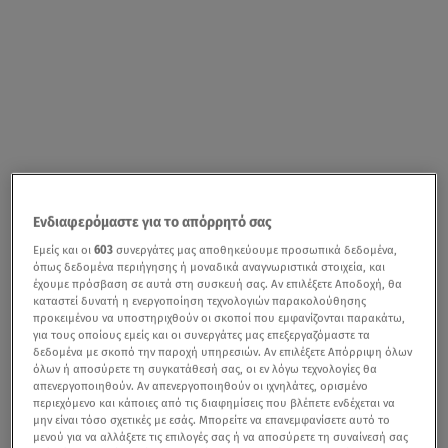
Ενδιαφερόμαστε για το απόρρητό σας
Εμείς και οι
603
συνεργάτες μας αποθηκεύουμε προσωπικά δεδομένα,
όπως δεδομένα περιήγησης ή μοναδικά αναγνωριστικά στοιχεία, και
έχουμε πρόσβαση σε αυτά στη συσκευή σας. Αν επιλέξετε Αποδοχή, θα
καταστεί δυνατή η ενεργοποίηση τεχνολογιών παρακολούθησης
προκειμένου να υποστηριχθούν οι σκοποί που εμφανίζονται παρακάτω,
για τους οποίους εμείς και οι συνεργάτες μας επεξεργαζόμαστε τα
δεδομένα με σκοπό την παροχή υπηρεσιών. Αν επιλέξετε Απόρριψη όλων
όλων ή αποσύρετε τη συγκατάθεσή σας, οι εν λόγω τεχνολογίες θα
απενεργοποιηθούν. Αν απενεργοποιηθούν οι ιχνηλάτες, ορισμένο
περιεχόμενο και κάποιες από τις διαφημίσεις που βλέπετε ενδέχεται να
μην είναι τόσο σχετικές με εσάς. Μπορείτε να επανεμφανίσετε αυτό το
μενού για να αλλάξετε τις επιλογές σας ή να αποσύρετε τη συναίνεσή σας