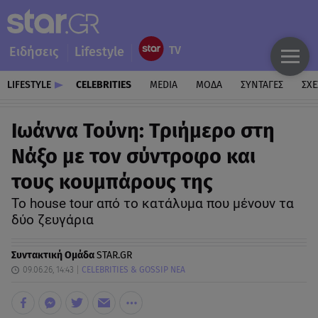
Ειδήσεις
Lifestyle
LIFESTYLE
CELEBRITIES
MEDIA
ΜΟΔΑ
ΣΥΝΤΑΓΕΣ
ΣΧΕ
Ιωάννα Τούνη: Τριήμερο στη
Νάξο με τον σύντροφο και
τους κουμπάρους της
To house tour από το κατάλυμα που μένουν τα
δύο ζευγάρια
Συντακτική Ομάδα
STAR.GR
09.06.26, 14:43
CELEBRITIES & GOSSIP ΝΕΑ