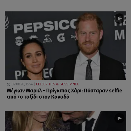
09.08.26, 15:54
CELEBRITIES & GOSSIP ΝΕΑ
Μέγκαν Μαρκλ - Πρίγκιπας Χάρι: Πόσταραν selfie
από το ταξίδι στον Καναδά