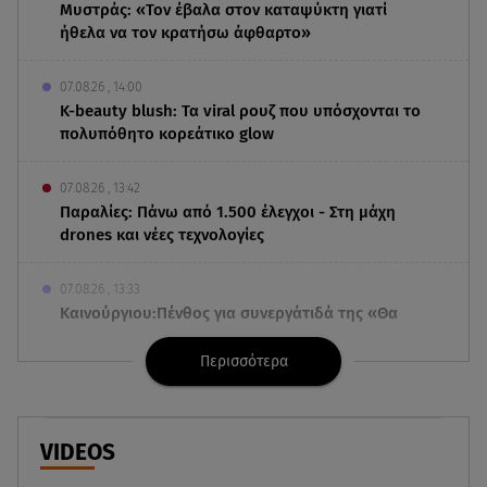
Μυστράς: «Τον έβαλα στον καταψύκτη γιατί
ήθελα να τον κρατήσω άφθαρτο»
07.08.26 , 14:00
K-beauty blush: Τα viral ρουζ που υπόσχονται το
πολυπόθητο κορεάτικο glow
07.08.26 , 13:42
Παραλίες: Πάνω από 1.500 έλεγχοι - Στη μάχη
drones και νέες τεχνολογίες
07.08.26 , 13:33
Καινούργιου:Πένθος για συνεργάτιδά της «Θα
μου λείπεις πάντα και για πάντα»
Περισσότερα
07.08.26 , 13:16
Γιάννης Στάνκογλου: Δείτε τον έφηβο με μακριά
μαλλιά
VIDEOS