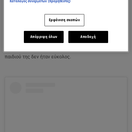
Κατάλογος συνεργατών (προμηθευτές)
Μαριαλένα Ρουμελιώτη – Σάκης Κατσούλης: Γονείς για
πρώτη φορά
Εμφάνιση σκοπών
Η άφιξη του μωρού τους συνοδεύτηκε από έντονα
συναισθήματα, αμέτρητες στιγμές αγωνίας αλλά και
Απόρριψη όλων
Αποδοχή
απέραντη ευτυχία. Ωστόσο, ο δρόμος μέχρι τη στιγμή
που η Μαριαλένα θα άκουγε το πρώτο κλάμα του
παιδιού της δεν ήταν εύκολος.