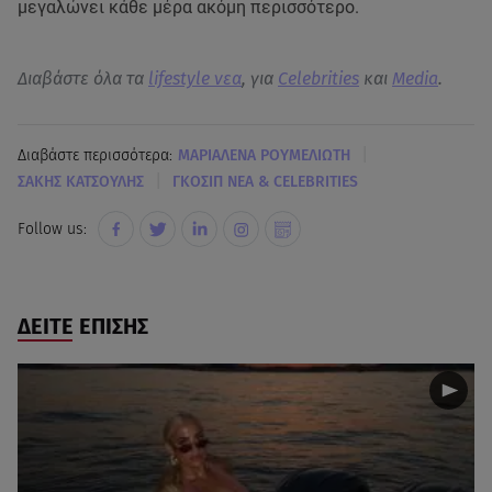
μεγαλώνει κάθε μέρα ακόμη περισσότερο.
Διαβάστε όλα τα
lifestyle νεα
, για
Celebrities
και
Media
.
|
Διαβάστε περισσότερα:
ΜΑΡΙΑΛΕΝΑ ΡΟΥΜΕΛΙΩΤΗ
|
ΣΑΚΗΣ ΚΑΤΣΟΥΛΗΣ
ΓΚΟΣΙΠ ΝΕΑ & CELEBRITIES
Follow us:
ΔΕΙΤΕ ΕΠΙΣΗΣ