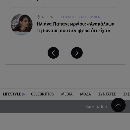
17.12.24
CELEBRITIES & GOSSIP ΝΕΑ
Ηλιάνα Παπαγεωργίου: «Ανακάλυψα
τη δύναμη που δεν ήξερα ότι είχα»
LIFESTYLE
CELEBRITIES
MEDIA
ΜΟΔΑ
ΣΥΝΤΑΓΕΣ
ΣΧΕ
Back to Top