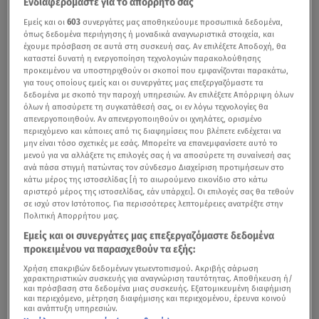
Ενδιαφερόμαστε για το απόρρητό σας
Εμείς και οι
603
συνεργάτες μας αποθηκεύουμε προσωπικά δεδομένα,
όπως δεδομένα περιήγησης ή μοναδικά αναγνωριστικά στοιχεία, και
έχουμε πρόσβαση σε αυτά στη συσκευή σας. Αν επιλέξετε Αποδοχή, θα
καταστεί δυνατή η ενεργοποίηση τεχνολογιών παρακολούθησης
προκειμένου να υποστηριχθούν οι σκοποί που εμφανίζονται παρακάτω,
για τους οποίους εμείς και οι συνεργάτες μας επεξεργαζόμαστε τα
δεδομένα με σκοπό την παροχή υπηρεσιών. Αν επιλέξετε Απόρριψη όλων
όλων ή αποσύρετε τη συγκατάθεσή σας, οι εν λόγω τεχνολογίες θα
απενεργοποιηθούν. Αν απενεργοποιηθούν οι ιχνηλάτες, ορισμένο
περιεχόμενο και κάποιες από τις διαφημίσεις που βλέπετε ενδέχεται να
μην είναι τόσο σχετικές με εσάς. Μπορείτε να επανεμφανίσετε αυτό το
μενού για να αλλάξετε τις επιλογές σας ή να αποσύρετε τη συναίνεσή σας
Η πιο συγκινητική και καθοριστική στιγμή της ζωής τους
ανά πάσα στιγμή πατώντας τον σύνδεσμο Διαχείριση προτιμήσεων στο
κάτω μέρος της ιστοσελίδας [ή το αιωρούμενο εικονίδιο στο κάτω
είναι πλέον πραγματικότητα για τη
Μαριαλένα
αριστερό μέρος της ιστοσελίδας, εάν υπάρχει]. Οι επιλογές σας θα τεθούν
Ρουμελιώτη
και τον
Σάκη Κατσούλη.
Το αγαπημένο
σε ισχύ στον Ιστότοπος. Για περισσότερες λεπτομέρειες ανατρέξτε στην
Πολιτική Απορρήτου μας.
ζευγάρι, που τα τελευταία χρόνια έχει μοιραστεί με το
Εμείς και οι συνεργάτες μας επεξεργαζόμαστε δεδομένα
κοινό τις χαρές, τις δυσκολίες και τα όνειρά του, κρατά
προκειμένου να παρασχεθούν τα εξής:
πλέον στην αγκαλιά του το πρώτο του παιδί, ανοίγοντας
Χρήση επακριβών δεδομένων γεωεντοπισμού. Ακριβής σάρωση
ένα νέο, μοναδικό κεφάλαιο στη ζωή του.
χαρακτηριστικών συσκευής για αναγνώριση ταυτότητας. Αποθήκευση ή/
και πρόσβαση στα δεδομένα μιας συσκευής. Εξατομικευμένη διαφήμιση
και περιεχόμενο, μέτρηση διαφήμισης και περιεχομένου, έρευνα κοινού
και ανάπτυξη υπηρεσιών.