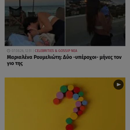
07.08.26, 12:51
CELEBRITIES & GOSSIP ΝΕΑ
Μαριαλένα Ρουμελιώτη: Δύο -υπέροχοι- μήνες τον
γιο της