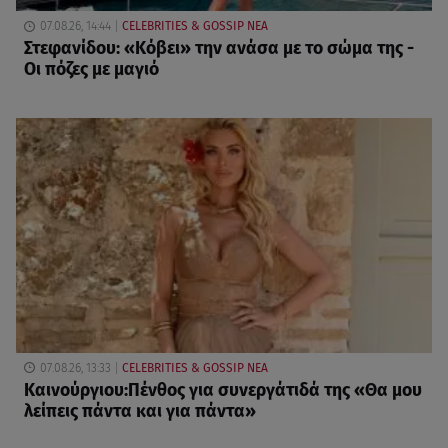
07.08.26, 14:44
CELEBRITIES & GOSSIP ΝΕΑ
Στεφανίδου: «Κόβει» την ανάσα με το σώμα της -
Οι πόζες με μαγιό
07.08.26, 13:33
CELEBRITIES & GOSSIP ΝΕΑ
Καινούργιου:Πένθος για συνεργάτιδά της «Θα μου
λείπεις πάντα και για πάντα»