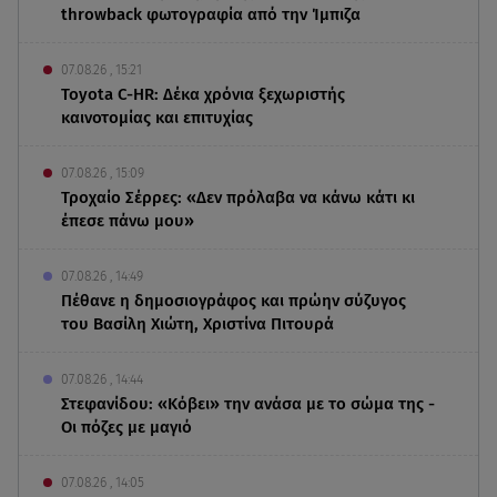
throwback φωτογραφία από την Ίμπιζα
07.08.26 , 15:21
Toyota C-HR: Δέκα χρόνια ξεχωριστής
καινοτομίας και επιτυχίας
07.08.26 , 15:09
Τροχαίο Σέρρες: «Δεν πρόλαβα να κάνω κάτι κι
έπεσε πάνω μου»
07.08.26 , 14:49
Πέθανε η δημοσιογράφος και πρώην σύζυγος
του Βασίλη Χιώτη, Χριστίνα Πιτουρά
07.08.26 , 14:44
Στεφανίδου: «Κόβει» την ανάσα με το σώμα της -
Οι πόζες με μαγιό
07.08.26 , 14:05