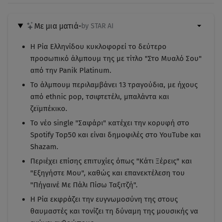
Με μια ματιά
-
by STAR AI
Η Ρία Ελληνίδου κυκλοφορεί το δεύτερο
προσωπικό άλμπουμ της με τίτλο "Στο Μυαλό Σου"
από την Panik Platinum.
Το άλμπουμ περιλαμβάνει 13 τραγούδια, με ήχους
από ethnic pop, τσιφτετέλι, μπαλάντα και
ζεϊμπέκικο.
Το νέο single "Σαφάρι" κατέχει την κορυφή στο
Spotify Top50 και είναι δημοφιλές στο YouTube και
Shazam.
Περιέχει επίσης επιτυχίες όπως "Κάτι Ξέρεις" και
"Εξηγήστε Μου", καθώς και επανεκτέλεση του
"Πήγαινέ Με Πάλι Πίσω Ταξιτζή".
Η Ρία εκφράζει την ευγνωμοσύνη της στους
θαυμαστές και τονίζει τη δύναμη της μουσικής να