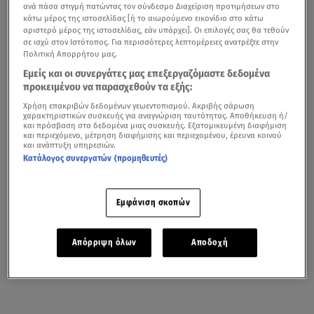
ανά πάσα στιγμή πατώντας τον σύνδεσμο Διαχείριση προτιμήσεων στο
κάτω μέρος της ιστοσελίδας [ή το αιωρούμενο εικονίδιο στο κάτω
αριστερό μέρος της ιστοσελίδας, εάν υπάρχει]. Οι επιλογές σας θα τεθούν
σε ισχύ στον Ιστότοπος. Για περισσότερες λεπτομέρειες ανατρέξτε στην
Πολιτική Απορρήτου μας.
Εμείς και οι συνεργάτες μας επεξεργαζόμαστε δεδομένα
προκειμένου να παρασχεθούν τα εξής:
Χρήση επακριβών δεδομένων γεωεντοπισμού. Ακριβής σάρωση
χαρακτηριστικών συσκευής για αναγνώριση ταυτότητας. Αποθήκευση ή/
και πρόσβαση στα δεδομένα μιας συσκευής. Εξατομικευμένη διαφήμιση
και περιεχόμενο, μέτρηση διαφήμισης και περιεχομένου, έρευνα κοινού
και ανάπτυξη υπηρεσιών.
Κατάλογος συνεργατών (προμηθευτές)
Εμφάνιση σκοπών
Απόρριψη όλων
Αποδοχή