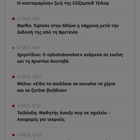
Η «καταραμένη»​​​​​​​ ζωή της Ελίζαμπεθ Τέιλορ
07.08.26 , 08:51
Marfin: Έφτασε στην Αθήνα η 46χρονη μετά την
έκδοσή της από τη Βρετανία
07.08.26 , 08:51
Χρηστίδου: Ο «photobomber» ανάμεσα σε εκείνη
και τη Χριστίνα Κοντοβά
07.08.26 , 08:07
Μάλια: «Είδα τα παιδάκια να κουνάνε τα χέρια
και να ζητάνε βοήθεια»
07.08.26 , 07:37
Ταϊλάνδη: Μαθητής άνοιξε πυρ σε σχολείο -
Αναφορές για νεκρούς
07.08.26 , 03:00