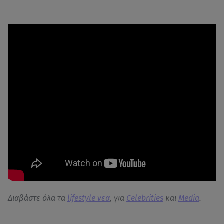
Διαβάστε όλα τα
lifestyle νεα
, για
Celebrities
και
Media
.