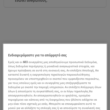
ενώνει ανθρώπους.
Ενδιαφερόμαστε για το απόρρητό σας
Εμείς και οι
603
συνεργάτες μας αποθηκεύουμε προσωπικά δεδομένα,
όπως δεδομένα περιήγησης ή μοναδικά αναγνωριστικά στοιχεία, και
έχουμε πρόσβαση σε αυτά στη συσκευή σας. Αν επιλέξετε Αποδοχή, θα
καταστεί δυνατή η ενεργοποίηση τεχνολογιών παρακολούθησης
προκειμένου να υποστηριχθούν οι σκοποί που εμφανίζονται παρακάτω,
για τους οποίους εμείς και οι συνεργάτες μας επεξεργαζόμαστε τα
δεδομένα με σκοπό την παροχή υπηρεσιών. Αν επιλέξετε Απόρριψη όλων
όλων ή αποσύρετε τη συγκατάθεσή σας, οι εν λόγω τεχνολογίες θα
απενεργοποιηθούν. Αν απενεργοποιηθούν οι ιχνηλάτες, ορισμένο
περιεχόμενο και κάποιες από τις διαφημίσεις που βλέπετε ενδέχεται να
μην είναι τόσο σχετικές με εσάς. Μπορείτε να επανεμφανίσετε αυτό το
μενού για να αλλάξετε τις επιλογές σας ή να αποσύρετε τη συναίνεσή σας