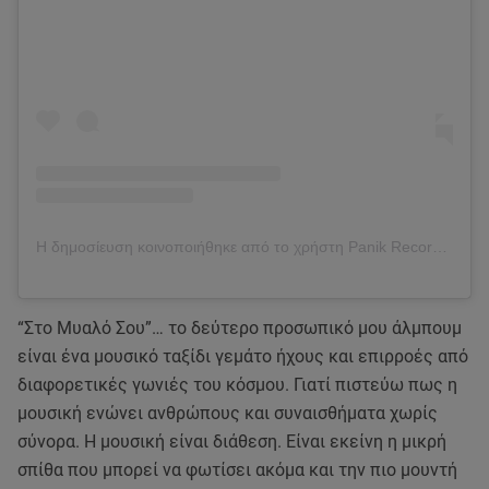
Η δημοσίευση κοινοποιήθηκε από το χρήστη Panik Records (@panik_entertainment_group)
“Στο Μυαλό Σου”… το δεύτερο προσωπικό μου άλμπουμ
είναι ένα μουσικό ταξίδι γεμάτο ήχους και επιρροές από
διαφορετικές γωνιές του κόσμου. Γιατί πιστεύω πως η
μουσική ενώνει ανθρώπους και συναισθήματα χωρίς
σύνορα. Η μουσική είναι διάθεση. Είναι εκείνη η μικρή
σπίθα που μπορεί να φωτίσει ακόμα και την πιο μουντή