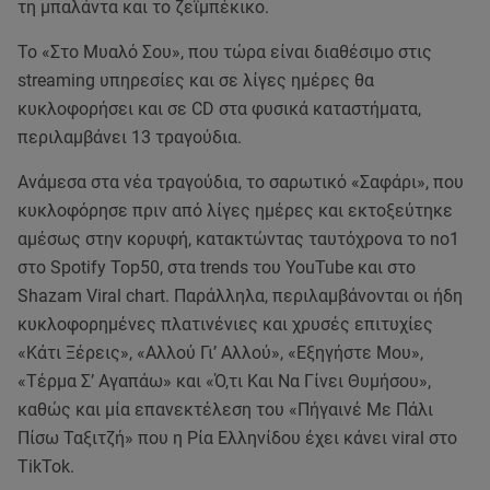
τη μπαλάντα και το ζεϊμπέκικο.
Το «Στο Μυαλό Σου», που τώρα είναι διαθέσιμο στις
streaming υπηρεσίες και σε λίγες ημέρες θα
κυκλοφορήσει και σε CD στα φυσικά καταστήματα,
περιλαμβάνει 13 τραγούδια.
Ανάμεσα στα νέα τραγούδια, το σαρωτικό «Σαφάρι», που
κυκλοφόρησε πριν από λίγες ημέρες και εκτοξεύτηκε
αμέσως στην κορυφή, κατακτώντας ταυτόχρονα το no1
στο Spotify Top50, στα trends του YouTube και στο
Shazam Viral chart. Παράλληλα, περιλαμβάνονται οι ήδη
κυκλοφορημένες πλατινένιες και χρυσές επιτυχίες
«Κάτι Ξέρεις», «Αλλού Γι’ Αλλού», «Εξηγήστε Μου»,
«Τέρμα Σ’ Αγαπάω» και «Ό,τι Και Να Γίνει Θυμήσου»,
καθώς και μία επανεκτέλεση του «Πήγαινέ Με Πάλι
Πίσω Ταξιτζή» που η Ρία Ελληνίδου έχει κάνει viral στο
TikTok.