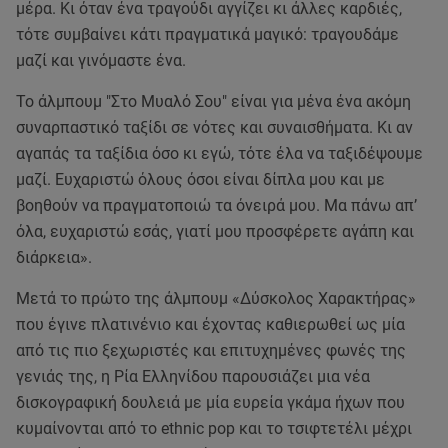
μέρα. Κι όταν ένα τραγούδι αγγίζει κι άλλες καρδιές,
τότε συμβαίνει κάτι πραγματικά μαγικό: τραγουδάμε
μαζί και γινόμαστε ένα.
Το άλμπουμ "Στο Μυαλό Σου" είναι για μένα ένα ακόμη
συναρπαστικό ταξίδι σε νότες και συναισθήματα. Κι αν
αγαπάς τα ταξίδια όσο κι εγώ, τότε έλα να ταξιδέψουμε
μαζί. Ευχαριστώ όλους όσοι είναι δίπλα μου και με
βοηθούν να πραγματοποιώ τα όνειρά μου. Μα πάνω απ’
όλα, ευχαριστώ εσάς, γιατί μου προσφέρετε αγάπη και
διάρκεια».
Μετά το πρώτο της άλμπουμ «Δύσκολος Χαρακτήρας»
που έγινε πλατινένιο και έχοντας καθιερωθεί ως μία
από τις πιο ξεχωριστές και επιτυχημένες φωνές της
γενιάς της, η Ρία Ελληνίδου παρουσιάζει μια νέα
δισκογραφική δουλειά με μία ευρεία γκάμα ήχων που
κυμαίνονται από το ethnic pop και το τσιφτετέλι μέχρι