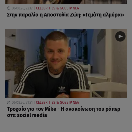
06.08.26, 22:12
CELEBRITIES & GOSSIP ΝΕΑ
Στην παραλία η Αποστολία Ζώη: «Γεμάτη αλμύρα»
06.08.26, 21:31
CELEBRITIES & GOSSIP ΝΕΑ
Τροχαίο για τον Mike - Η ανακοίνωση του ράπερ
στα social media