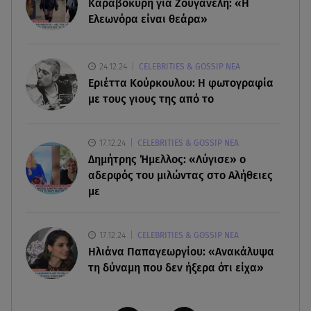
Κλήρωση Τζόκερ 6/8/2026: Οι τυχεροί αριθμοί
Καραβοκύρη για Ζουγανέλη: «Η
για τα 2.500.000 ευρώ
Ελεωνόρα είναι θεάρα»
06.08.26 , 22:02
Σύγκρουση τραμ στη Γερμανία: 25 τραυματίες, 7
24.12.24
CELEBRITIES & GOSSIP ΝΕΑ
σε σοβαρή κατάσταση
Εριέττα Κούρκουλου: Η φωτογραφία
με τους γιους της από το
06.08.26 , 21:59
Νέες τουρκικές προκλήσεις στο Αιγαίο -
17.12.24
CELEBRITIES & GOSSIP ΝΕΑ
Αερομαχία με ελληνικά F-16
Δημήτρης Ήμελλος: «Λύγισε» ο
αδερφός του μιλώντας στο Αλήθειες
με
17.12.24
CELEBRITIES & GOSSIP ΝΕΑ
Ηλιάνα Παπαγεωργίου: «Ανακάλυψα
τη δύναμη που δεν ήξερα ότι είχα»