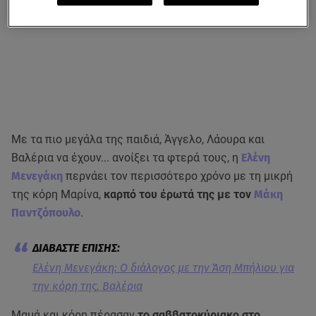
Με τα πιο μεγάλα της παιδιά, Άγγελο, Λάουρα και
Βαλέρια να έχουν... ανοίξει τα φτερά τους, η
Ελένη
Μενεγάκη
περνάει τον περισσότερο χρόνο με τη μικρή
της κόρη Μαρίνα,
καρπό του έρωτά της με τον
Μάκη
Παντζόπουλο
.
Ελένη Μενεγάκη: Ο διάλογος με την Άση Μπήλιου για
την κόρη της, Βαλέρια
Μαμά και κόρη πέρασαν
το σαββατοκύριακο στο