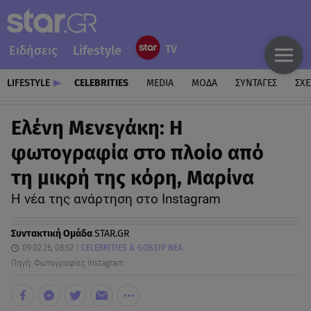
Ειδήσεις
Lifestyle
LIFESTYLE
CELEBRITIES
MEDIA
ΜΟΔΑ
ΣΥΝΤΑΓΕΣ
ΣΧΕ
Ελένη Μενεγάκη: Η
φωτογραφία στο πλοίο από
τη μικρή της κόρη, Μαρίνα
Η νέα της ανάρτηση στο Instagram
Συντακτική Ομάδα
STAR.GR
09.02.26, 08:52
CELEBRITIES & GOSSIP ΝΕΑ
Πηγή: Φωτογραφίες Instagram