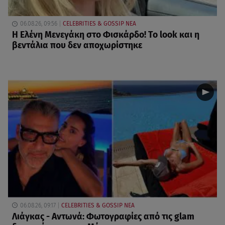
06.08.26, 09:56
CELEBRITIES & GOSSIP ΝΕΑ
Η Ελένη Μενεγάκη στο Φισκάρδο! Το look και η
βεντάλια που δεν αποχωρίστηκε
06.08.26, 09:17
CELEBRITIES & GOSSIP ΝΕΑ
Λιάγκας - Αντωνά: Φωτογραφίες από τις glam