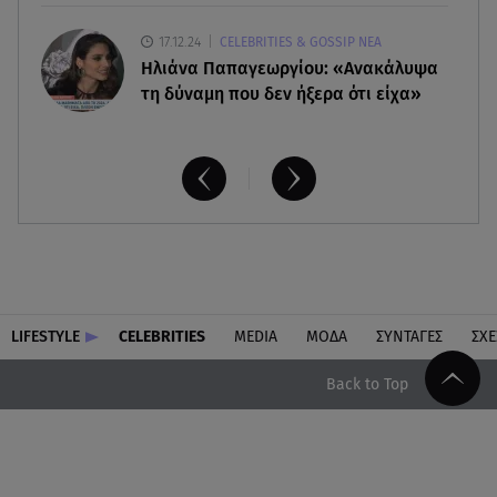
17.12.24
CELEBRITIES & GOSSIP ΝΕΑ
Ηλιάνα Παπαγεωργίου: «Ανακάλυψα
τη δύναμη που δεν ήξερα ότι είχα»
LIFESTYLE
CELEBRITIES
MEDIA
ΜΟΔΑ
ΣΥΝΤΑΓΕΣ
ΣΧΕ
Back to Top