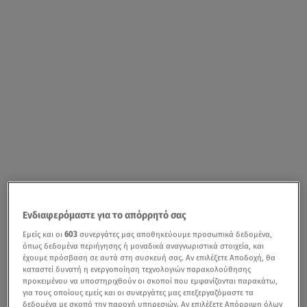
Ενδιαφερόμαστε για το απόρρητό σας
Εμείς και οι
603
συνεργάτες μας αποθηκεύουμε προσωπικά δεδομένα,
όπως δεδομένα περιήγησης ή μοναδικά αναγνωριστικά στοιχεία, και
έχουμε πρόσβαση σε αυτά στη συσκευή σας. Αν επιλέξετε Αποδοχή, θα
καταστεί δυνατή η ενεργοποίηση τεχνολογιών παρακολούθησης
προκειμένου να υποστηριχθούν οι σκοποί που εμφανίζονται παρακάτω,
για τους οποίους εμείς και οι συνεργάτες μας επεξεργαζόμαστε τα
δεδομένα με σκοπό την παροχή υπηρεσιών. Αν επιλέξετε Απόρριψη όλων