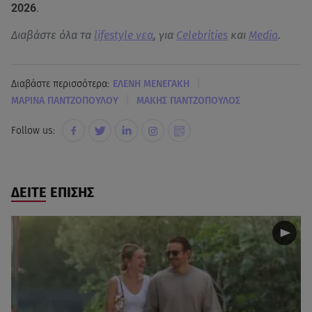
2026
.
Διαβάστε όλα τα
lifestyle νεα
, για
Celebrities
και
Media
.
|
Διαβάστε περισσότερα:
ΕΛΕΝΗ ΜΕΝΕΓΑΚΗ
|
ΜΑΡΙΝΑ ΠΑΝΤΖΟΠΟΥΛΟΥ
ΜΑΚΗΣ ΠΑΝΤΖΟΠΟΥΛΟΣ
Follow us:
ΔΕΙΤΕ ΕΠΙΣΗΣ