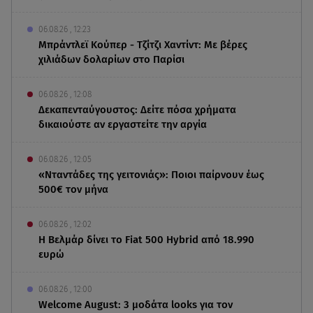
06.08.26 , 12:23
Μπράντλεϊ Κούπερ - Τζίτζι Χαντίντ: Με βέρες
χιλιάδων δολαρίων στο Παρίσι
06.08.26 , 12:08
Δεκαπενταύγουστος: Δείτε πόσα χρήματα
δικαιούστε αν εργαστείτε την αργία
06.08.26 , 12:05
«Νταντάδες της γειτονιάς»: Ποιοι παίρνουν έως
500€ τον μήνα
06.08.26 , 12:02
Η Βελμάρ δίνει το Fiat 500 Hybrid από 18.990
ευρώ
06.08.26 , 12:00
Welcome August: 3 μοδάτα looks για τον