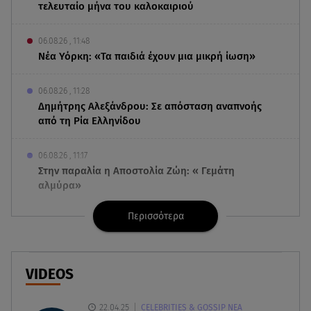
τελευταίο μήνα του καλοκαιριού
06.08.26 , 11:48
Νέα Υόρκη: «Τα παιδιά έχουν μια μικρή ίωση»
06.08.26 , 11:28
Δημήτρης Αλεξάνδρου: Σε απόσταση αναπνοής
από τη Ρία Ελληνίδου
06.08.26 , 11:17
Στην παραλία η Αποστολία Ζώη: « Γεμάτη
αλμύρα»
Περισσότερα
06.08.26 , 11:17
Kymco Agility NX 125 Τοp Case: Η τιμή του νέου
μοντέλου
VIDEOS
06.08.26 , 11:16
Κηδεία Λάκη Χαλκιά: Συντετριμμένη η σύζυγός
22.04.25
CELEBRITIES & GOSSIP ΝΕΑ