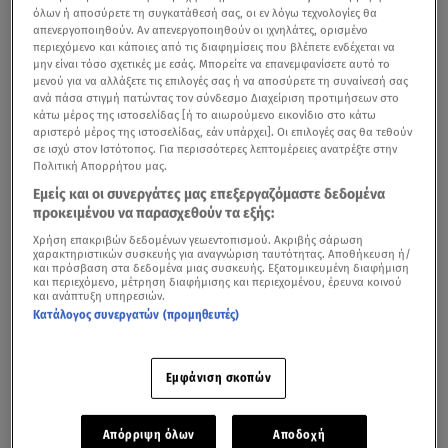
όλων ή αποσύρετε τη συγκατάθεσή σας, οι εν λόγω τεχνολογίες θα
απενεργοποιηθούν. Αν απενεργοποιηθούν οι ιχνηλάτες, ορισμένο
περιεχόμενο και κάποιες από τις διαφημίσεις που βλέπετε ενδέχεται να
μην είναι τόσο σχετικές με εσάς. Μπορείτε να επανεμφανίσετε αυτό το
μενού για να αλλάξετε τις επιλογές σας ή να αποσύρετε τη συναίνεσή σας
ανά πάσα στιγμή πατώντας τον σύνδεσμο Διαχείριση προτιμήσεων στο
κάτω μέρος της ιστοσελίδας [ή το αιωρούμενο εικονίδιο στο κάτω
αριστερό μέρος της ιστοσελίδας, εάν υπάρχει]. Οι επιλογές σας θα τεθούν
σε ισχύ στον Ιστότοπος. Για περισσότερες λεπτομέρειες ανατρέξτε στην
Πολιτική Απορρήτου μας.
Εμείς και οι συνεργάτες μας επεξεργαζόμαστε δεδομένα
προκειμένου να παρασχεθούν τα εξής:
Χρήση επακριβών δεδομένων γεωεντοπισμού. Ακριβής σάρωση
χαρακτηριστικών συσκευής για αναγνώριση ταυτότητας. Αποθήκευση ή/
και πρόσβαση στα δεδομένα μιας συσκευής. Εξατομικευμένη διαφήμιση
και περιεχόμενο, μέτρηση διαφήμισης και περιεχομένου, έρευνα κοινού
και ανάπτυξη υπηρεσιών.
Κατάλογος συνεργατών (προμηθευτές)
Εμφάνιση σκοπών
Απόρριψη όλων
Αποδοχή