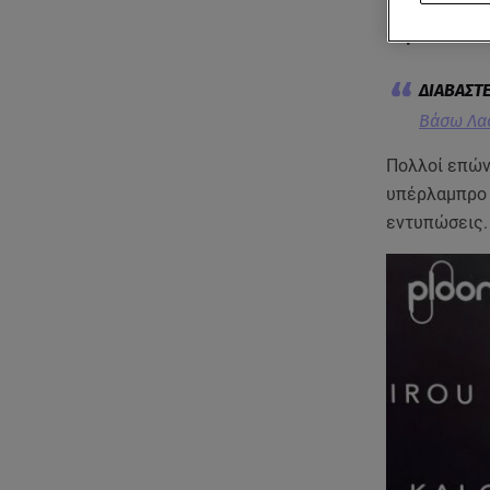
Eκθαμβωτικέ
θεματικό "Bl
Βάσω Λασ
Πολλοί επών
υπέρλαμπρο e
εντυπώσεις