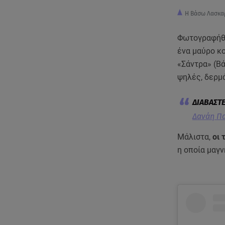
Η Βάσω Λασκαρ
Φωτογραφήθη
ένα μαύρο κο
«Σάντρα» (Βά
ψηλές, δερμ
Δανάη Πα
Μάλιστα,
οι 
η οποία μαγν