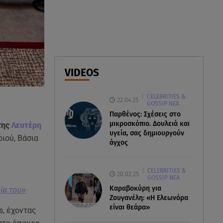
Βοριάδες έως 9 μποφόρ και
πτώση θερμοκρασίας
08.08.26 , 03:00
Εορτολόγιο: Ποιοι γιορτάζουν
στις 8 Αυγούστου
VIDEOS
07.08.26 , 22:40
CELEBRITIES &
Χανιά: Φίδι δάγκωσε 13χρονο σε
22.04.25
GOSSIP ΝΕΑ
παραλία
Παρθένος: Σχέσεις στο
μικροσκόπιο. Δουλειά και
της
Λευτέρη
υγεία, σας δημιουργούν
ιού, Βάσια
άγχος
CELEBRITIES &
20.02.25
GOSSIP ΝΕΑ
Καραβοκύρη για
ία του»
Ζουγανέλη: «Η Ελεωνόρα
είναι θεάρα»
s, έχοντας