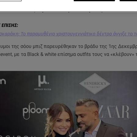
ς εμφανίσεις από Έλληνες celebrities που έδωσαν το «παρώ
ack & White"
πάρτι
γνωστού περιοδικού μόδας.
καράκη: Το παραμυθένιο χριστουγεννιάτικο δέντρο άγγιξε το τ
υμοι της σόου μπιζ παρευρέθηκαν το βράδυ της 1ης Δεκεμβρ
vent, με τα Black & white επίσημα outfits τους να «κλέβουν» 
.