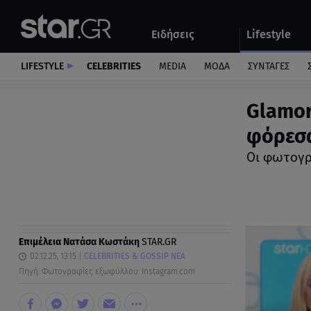
Αθλητικά
Quiz
Ειδήσεις
Lifestyle
Αυτοκίνητο
LIFESTYLE
CELEBRITIES
MEDIA
ΜΟΔΑ
ΣΥΝΤΑΓΕΣ
Glamor
φόρεσα
Οι φωτογρ
Επιμέλεια
Νατάσα Κωστάκη
STAR.GR
02.12.25, 13:15
CELEBRITIES & GOSSIP ΝΕΑ
Πηγή: Φωτογραφίες εξωφύλλου: Instagram.com