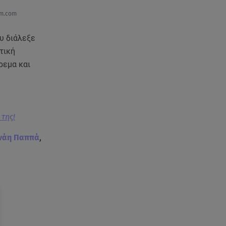
am.com
υ διάλεξε
τική
ρεμα και
 της!
νάη Παππά
,