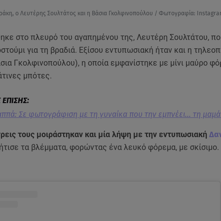
άκη, ο Λευτέρης Σουλτάτος και η Βάσια Γκολφινοπούλου / Φωτογραφία: Instagr
κε στο πλευρό του αγαπημένου της, Λευτέρη Σουλτάτου, πο
στούμι για τη βραδιά. Εξίσου εντυπωσιακή ήταν και η τηλεοπ
σια Γκολφινοπούλου), η οποία εμφανίστηκε με μίνι μαύρο φό
άτινες μπότες.
ππά: Σε φωτογράφιση με τη γυναίκα που την εμπνέει... τη μαμά
τρεις τους μοιράστηκαν και μία λήψη με την εντυπωσιακή
Δα
ήτισε τα βλέμματα, φορώντας ένα λευκό φόρεμα, με σκίσιμο.