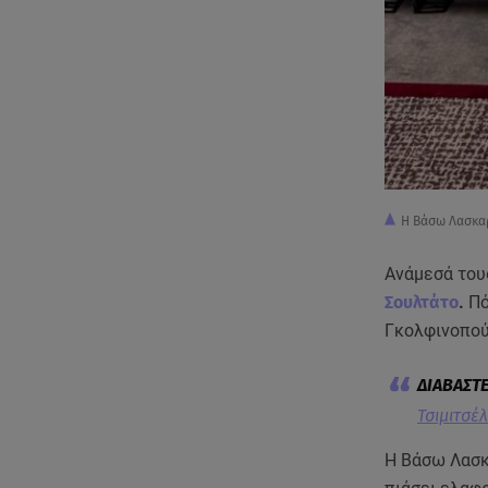
Η Βάσω Λασκαρ
Ανάμεσά του
Σουλτάτο
.
Πό
Γκολφινοπού
Τσιμιτσέ
Η Βάσω Λασκα