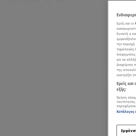
Ενδιαφερό
Εμείς και οι
αναγνωριστι
δυνατή η ε
εμφανίζοντα
την παροχή 
τεχνολογίες
διαφημίσεις
για να αλλά
Διαχείριση 
της ιστοσελί
Βάσω Λασκαράκ
ανατρέξτε σ
όρου ζωής» / 
Εμείς και
εξής:
Χρήση επακ
ταυτότητας.
περιεχόμενο
Κατάλογος 
Ακούστ
Εμφάνισ