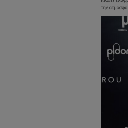
πιάσει ελαφ
την ατμοσφαι