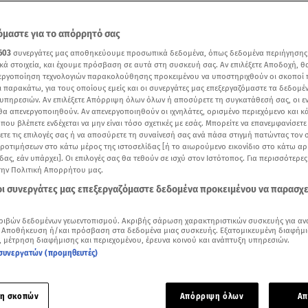
μαστε για το απόρρητό σας
603
συνεργάτες μας αποθηκεύουμε προσωπικά δεδομένα, όπως δεδομένα περιήγησης
κά στοιχεία, και έχουμε πρόσβαση σε αυτά στη συσκευή σας. Αν επιλέξετε Αποδοχή, θ
νεργοποίηση τεχνολογιών παρακολούθησης προκειμένου να υποστηριχθούν οι σκοποί
ι παρακάτω, για τους οποίους εμείς και οι συνεργάτες μας επεξεργαζόμαστε τα δεδομέ
υπηρεσιών. Αν επιλέξετε Απόρριψη όλων όλων ή αποσύρετε τη συγκατάθεσή σας, οι ε
 θα απενεργοποιηθούν. Αν απενεργοποιηθούν οι ιχνηλάτες, ορισμένο περιεχόμενο και κά
 που βλέπετε ενδέχεται να μην είναι τόσο σχετικές με εσάς. Μπορείτε να επανεμφανίσετ
ξετε τις επιλογές σας ή να αποσύρετε τη συναίνεσή σας ανά πάσα στιγμή πατώντας τον
προτιμήσεων στο κάτω μέρος της ιστοσελίδας [ή το αιωρούμενο εικονίδιο στο κάτω α
δας, εάν υπάρχει]. Οι επιλογές σας θα τεθούν σε ισχύ στον Ιστότοπος. Για περισσότερε
η για διαζύγιο με Γ. Τσιμιτσέλη: «Όταν υπάρχουν παιδιά, "παντρεύεσαι" αυτόν το
την Πολιτική Απορρήτου μας.
Βίντεο: Breakfast@star
 οι συνεργάτες μας επεξεργαζόμαστε δεδομένα προκειμένου να παρασχ
Δείτε περισσότερα άρθρα μας στα αποτελέσματα αναζήτησης
ριβών δεδομένων γεωεντοπισμού. Ακριβής σάρωση χαρακτηριστικών συσκευής για αν
 Αποθήκευση ή/και πρόσβαση στα δεδομένα μιας συσκευής. Εξατομικευμένη διαφήμι
Add star.gr on Google
, μέτρηση διαφήμισης και περιεχομένου, έρευνα κοινού και ανάπτυξη υπηρεσιών.
συνεργατών (προμηθευτές)
ε το άρθρο
1:27
λεπτά
η σκοπών
Απόρριψη όλων
Απ