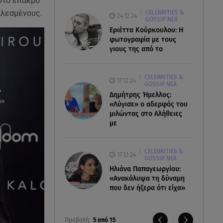
 στο έπακρο
αλεσμένους.
CELEBRITIES &
24.12.24
GOSSIP ΝΕΑ
Εριέττα Κούρκουλου: Η
φωτογραφία με τους
γιους της από το
CELEBRITIES &
17.12.24
GOSSIP ΝΕΑ
Δημήτρης Ήμελλος:
«Λύγισε» ο αδερφός του
μιλώντας στο Αλήθειες
με
CELEBRITIES &
17.12.24
GOSSIP ΝΕΑ
Ηλιάνα Παπαγεωργίου:
«Ανακάλυψα τη δύναμη
που δεν ήξερα ότι είχα»
Προβολή
5 από 15