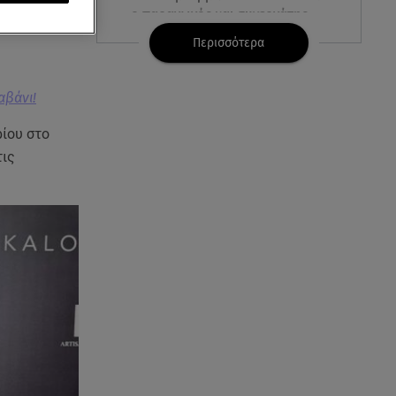
ν» στο
ο παραγωγός και συνεργάτης
της Μαντόνα
Περισσότερα
08.08.26 , 10:46
Φωτιά σε κτίριο στην
αβάνι!
Κουμουνδούρου -
Απεγκλωβίστηκε ένα άτομο
ίου στο
τις
08.08.26 , 10:12
Ιός του Δυτικού Νείλου: Στο
«κόκκινο» η Αττική – Πώς να
προστατευτείτε;
08.08.26 , 10:11
Λίλα Μπακλέση: Γέννησε τον γιο
της η ηθοποιός - Η πρώτη
φωτογραφία
08.08.26 , 10:00