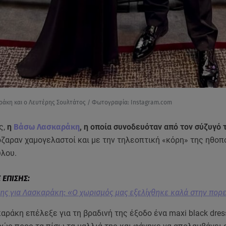
άκη και ο Λευτέρης Σουλτάτος / Φωτογραφία: Instagram.com
ς,
η
Βάσω Λασκαράκη
, η οποία συνοδευόταν από τον σύζυγό 
ζαραν χαμογελαστοί και με την τηλεοπτική «κόρη» της ηθοπο
λου.
λης για Λασκαράκη: «Ο χωρισμός μας εξελίχθηκε καλά στην πορε
ράκη επέλεξε για τη βραδινή της έξοδο ένα maxi black dres