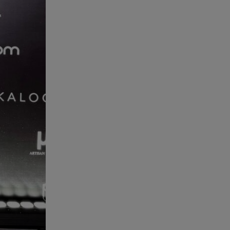
Νηστίσιμη συνταγή για να
φτιάξετε χαλβά με σοκολάτα και
πορτοκάλι
08.08.26 , 09:26
Φωτιά Αττικοβοιωτία:
Απελευθερώθηκε ενέργεια ίση
με 6 βόμβες Χιροσίμα
08.08.26 , 09:05
BMW: Οι πωλήσεις και η
συμφωνία με τους
εργαζόμενους
08.08.26 , 09:03
8 Αυγούστου: Σήμερα η
Παγκόσμια Ημέρα Γάτας
08.08.26 , 08:47
Καιρός Δεκαπενταύγουστος: