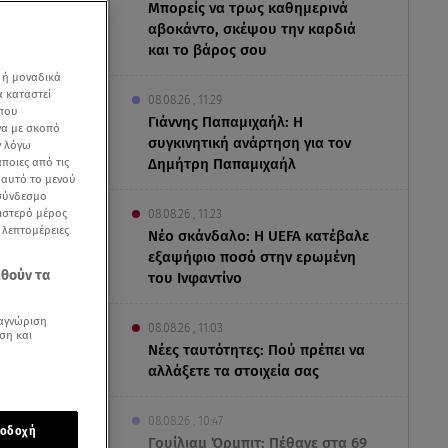
Μπορείς να τρως καθημερινά
αβοκάντο, σκέψου την καρδιά
και το βάρος σου
 ή μοναδικά
α καταστεί
08.08.26 , 11:29
 που
Γιάννης Παπαμιχαήλ: Η
να με σκοπό
συγκινητική ανάρτηση για τον
ν λόγω
ποιες από τις
Δημήτρη Παπαμιχαήλ
ε αυτό το μενού
 σύνδεσμο
ριστερό μέρος
08.08.26 , 11:23
ς λεπτομέρειες
Νέο σκάνδαλο: Η UEFA κατέβαλε
ν άνθρωπο εφ'
εξαψήφιο ποσό στην ερωμένη
εθούν τα
του Ινφαντίνο
αγνώριση
08.08.26 , 11:03
ση και
Νέες ταυτότητες: Πού πρέπει να
αλλάξετε τα στοιχεία σας
08.08.26 , 10:47
οδοχή
Γουίλιαμ Όρμπιτ: Πέθανε στα 69