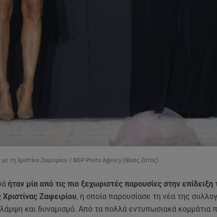
 με τη Χριστίνα Ζαφειρίου / NDP Photo Agency (Νίκος Ζότος)
δά
ήταν μία από τις πιο ξεχωριστές παρουσίες στην επίδειξη 
 Χριστίνας Ζαφειρίου
, η οποία παρουσίασε τη νέα της συλλο
 λάμψη και δυναμισμό. Από τα πολλά εντυπωσιακά κομμάτια 