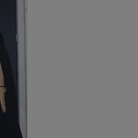
05.08.26 , 21:41
«Στην κόψη του ξυραφιού» οι
συνομιλίες ΗΠΑ – Ιράν
05.08.26 , 21:22
Ευρυδίκη Βαλαβάνη για
Γρηγόρη Μόργκαν:
«Oνειρευόμουν έναν άντρα σαν
εσένα»
05.08.26 , 20:51
Με γαλλικό... κλειδί η ηλεκτρική
διασύνδεση Ελλάδας – Κύπρου
(GSI)
05.08.26 , 20:42
Δέσποινα Μοιραράκη: Οι
ξέγνοιαστες στιγμές της
παρουσιάστριας στη Μύκονο