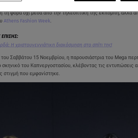
δά
έκανε για ακόμη μία φορά αισθητή την παρουσία της και ε
τή τη φορά όχι μέσα από την τηλεοπτική της εκπομπή, αλλά α
ου
Athens Fashion Week
.
ρδά: Η χριστουγεννιάτικη διακόσμηση στο σπίτι της!
 του Σαββάτου 15 Νοεμβρίου, η παρουσιάστρια του Mega περ
 σκηνικό του Καπνεργοστασίου, κλέβοντας τις εντυπώσεις α
ς στιγμή που εμφανίστηκε.