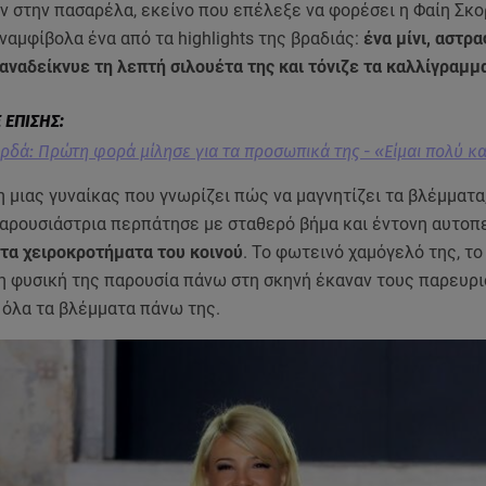
ν στην πασαρέλα, εκείνο που επέλεξε να φορέσει η Φαίη Σκ
αμφίβολα ένα από τα highlights της βραδιάς:
ένα μίνι, αστρ
ναδείκνυε τη λεπτή σιλουέτα της και τόνιζε τα καλλίγραμμ
ρδά: Πρώτη φορά μίλησε για τα προσωπικά της - «Είμαι πολύ κ
 μιας γυναίκας που γνωρίζει πώς να μαγνητίζει τα βλέμματα,
αρουσιάστρια περπάτησε με σταθερό βήμα και έντονη αυτοπ
 τα χειροκροτήματα του κοινού
. Το φωτεινό χαμόγελό της, το
ι η φυσική της παρουσία πάνω στη σκηνή έκαναν τους παρευρ
 όλα τα βλέμματα πάνω της.