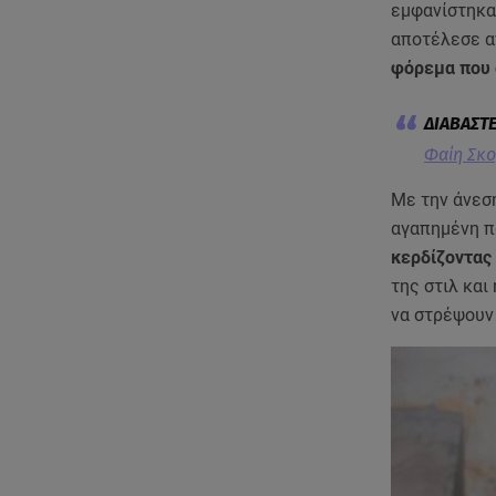
εμφανίστηκα
αποτέλεσε αν
φόρεμα που α
Φαίη Σκο
Με την άνεση
αγαπημένη π
κερδίζοντας
της στιλ κα
να στρέψουν