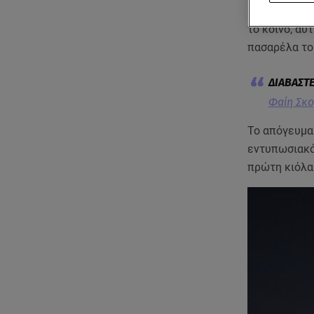
Η
Φαίη Σκορ
το κοινό, αυ
πασαρέλα τ
Φαίη Σκο
Το απόγευμα
εντυπωσιακό
πρώτη κιόλα