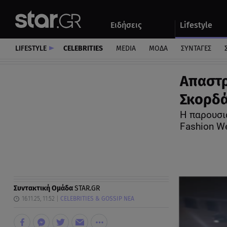
Αθλητικά
Quiz
Ειδήσεις
Lifestyle
Αυτοκίνητο
LIFESTYLE
CELEBRITIES
MEDIA
ΜΟΔΑ
ΣΥΝΤΑΓΕΣ
Απαστρ
Σκορδά
Η παρουσι
Fashion W
Συντακτική Ομάδα
STAR.GR
16.11.25, 11:52
CELEBRITIES & GOSSIP ΝΕΑ