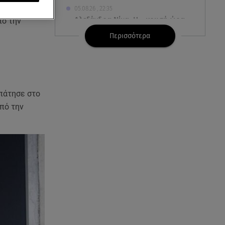
ντυπωσίασε
05.08.26 , 22:35
Αλεξάνδρα Νίκα: Η... χρυσή ώρα
πό την
στο σκάφος με την καλύτερη
Περισσότερα
παρέα!
05.08.26 , 22:27
Πόρτο Ράφτη: Bίντεο
Ντοκουμέντο Από Το
πάτησε στο
Θανατηφόρο Τροχαίο
πό την
05.08.26 , 22:19
Σαμοθράκη: «Μαμά νόμιζες ότι
δε θα σε ξαναδώ;» -Τα πρώτα
λόγια του 22χρονου
05.08.26 , 21:48
Starte - Γιώργος Δουατζής: «Με
θέλγει ιδιαιτέρως κάθε μορφή
τέχνης»