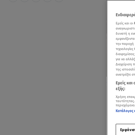
Ενδιαφερό
Εμείς και οι
αναγνωριστι
δυνατή η ε
εμφανίζοντα
την παροχή 
τεχνολογίες
διαφημίσεις
για να αλλά
Διαχείριση 
της ιστοσελί
ανατρέξτε σ
Η Φαίη Σκορδά
Εμείς και
εξής:
Χρήση επακ
ταυτότητας.
περιεχόμενο
Κατάλογος 
Ακούστ
Εμφάνισ