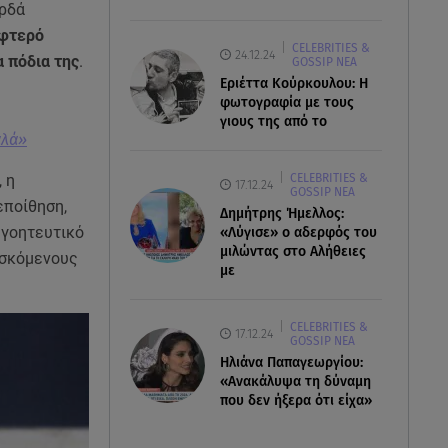
ορδά
αφτερό
CELEBRITIES &
24.12.24
α πόδια της
.
GOSSIP ΝΕΑ
Εριέττα Κούρκουλου: Η
φωτογραφία με τους
γιους της από το
αλά»
CELEBRITIES &
 η
17.12.24
GOSSIP ΝΕΑ
εποίθηση,
Δημήτρης Ήμελλος:
 γοητευτικό
«Λύγισε» ο αδερφός του
μιλώντας στο Αλήθειες
ισκόμενους
με
CELEBRITIES &
17.12.24
GOSSIP ΝΕΑ
Ηλιάνα Παπαγεωργίου:
«Ανακάλυψα τη δύναμη
που δεν ήξερα ότι είχα»