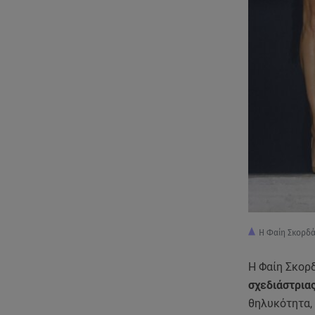
Η Φαίη Σκορδά
Η Φαίη Σκορ
σχεδιάστριας
θηλυκότητα,