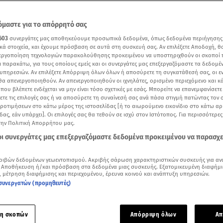
μαστε για το απόρρητό σας
603
συνεργάτες μας αποθηκεύουμε προσωπικά δεδομένα, όπως δεδομένα περιήγησης
κά στοιχεία, και έχουμε πρόσβαση σε αυτά στη συσκευή σας. Αν επιλέξετε Αποδοχή, θ
νεργοποίηση τεχνολογιών παρακολούθησης προκειμένου να υποστηριχθούν οι σκοποί
ι παρακάτω, για τους οποίους εμείς και οι συνεργάτες μας επεξεργαζόμαστε τα δεδομέ
υπηρεσιών. Αν επιλέξετε Απόρριψη όλων όλων ή αποσύρετε τη συγκατάθεσή σας, οι ε
 θα απενεργοποιηθούν. Αν απενεργοποιηθούν οι ιχνηλάτες, ορισμένο περιεχόμενο και κά
 που βλέπετε ενδέχεται να μην είναι τόσο σχετικές με εσάς. Μπορείτε να επανεμφανίσετ
ξετε τις επιλογές σας ή να αποσύρετε τη συναίνεσή σας ανά πάσα στιγμή πατώντας τον
προτιμήσεων στο κάτω μέρος της ιστοσελίδας [ή το αιωρούμενο εικονίδιο στο κάτω α
δας, εάν υπάρχει]. Οι επιλογές σας θα τεθούν σε ισχύ στον Ιστότοπος. Για περισσότερε
την Πολιτική Απορρήτου μας.
 στο fashion show της Χριστίνας Ζαφειρίου / Πηγή: Instagram lamproskonstantar
 οι συνεργάτες μας επεξεργαζόμαστε δεδομένα προκειμένου να παρασχ
Δείτε περισσότερα άρθρα μας στα αποτελέσματα αναζήτησης
ριβών δεδομένων γεωεντοπισμού. Ακριβής σάρωση χαρακτηριστικών συσκευής για αν
 Αποθήκευση ή/και πρόσβαση στα δεδομένα μιας συσκευής. Εξατομικευμένη διαφήμι
Add star.gr on Google
, μέτρηση διαφήμισης και περιεχομένου, έρευνα κοινού και ανάπτυξη υπηρεσιών.
συνεργατών (προμηθευτές)
ε το άρθρο
1:44
λεπτά
η σκοπών
Απόρριψη όλων
Απ