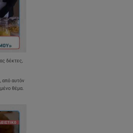
Χανιά: Νεκρή βρέθηκε
αγνοούμενη - Ξέφυγε από
αστυνομικούς που την
εντόπισαν
07.08.26 , 20:18
Μυστράς: Κρίσιμος για το
κατηγορητήριο ο χρόνος
θανάτου του 90χρονου
ας δέκτες,
07.08.26 , 20:13
Κυψέλη: Tι βρέθηκε στο
, από αυτόν
διαμέρισμα της 38χρονης Λίζα
ιμένο θέμα.
07.08.26 , 19:15
Συντάξεις Σεπτεμβρίου: Πότε θα
μπουν τα χρήματα στους
λογαριασμούς
07.08.26 , 18:45