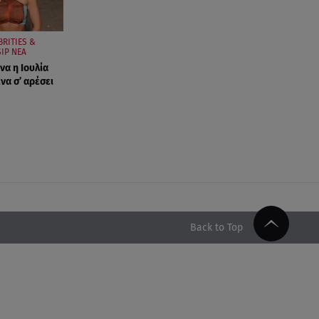
BRITIES &
IP ΝΕΑ
να η Ιουλία
να σ’ αρέσει
Back to Top