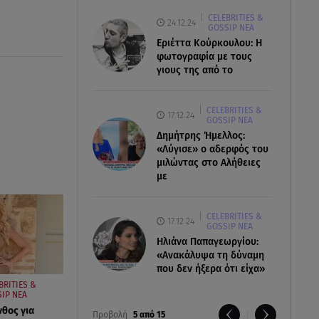
CELEBRITIES &
24.12.24
GOSSIP ΝΕΑ
Εριέττα Κούρκουλου: Η
φωτογραφία με τους
γιους της από το
CELEBRITIES &
17.12.24
GOSSIP ΝΕΑ
Δημήτρης Ήμελλος:
«Λύγισε» ο αδερφός του
μιλώντας στο Αλήθειες
με
CELEBRITIES &
17.12.24
GOSSIP ΝΕΑ
Ηλιάνα Παπαγεωργίου:
«Ανακάλυψα τη δύναμη
που δεν ήξερα ότι είχα»
BRITIES &
IP ΝΕΑ
νθος για
Προβολή
5 από 15