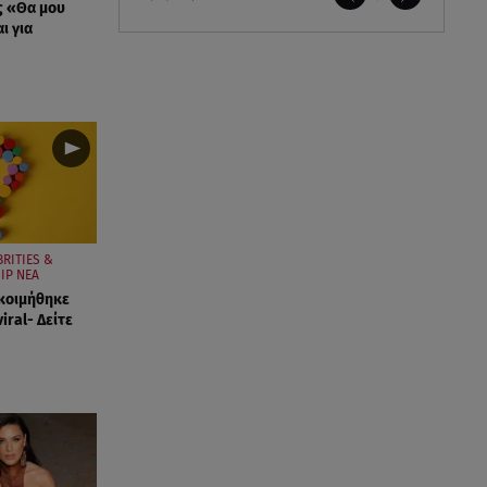
ς «Θα μου
ι για
BRITIES &
IP ΝΕΑ
κοιμήθηκε
viral- Δείτε