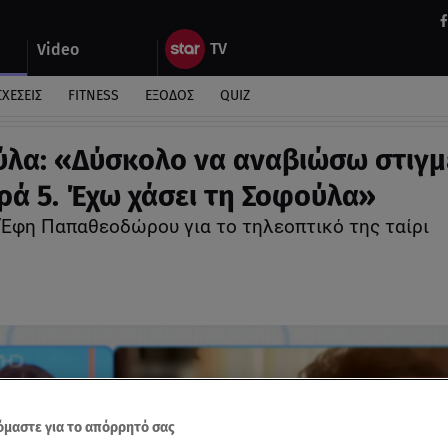
Video
ΣΧΕΣΕΙΣ
FITNESS
ΕΞΟΔΟΣ
QUIZ
λα: «Δύσκολο να αναβιώσω στιγμ
ρά 5. Έχω χάσει τη Σοφούλα»
η Έφη Παπαθεοδώρου για το τηλεοπτικό της ταίρι
μαστε για το απόρρητό σας