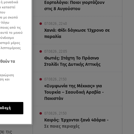
Εορτολόγιο: Ποιοι γιορτάζουν
 ή μοναδικά
α καταστεί
στις 8 Αυγούστου
 που
να με σκοπό
ν λόγω
07.08.26 , 22:40
ποιες από τις
Χανιά: Φίδι δάγκωσε 13χρονο σε
ε αυτό το μενού
παραλία
 σύνδεσμο
ριστερό μέρος
ς λεπτομέρειες
07.08.26 , 22:05
Φωτιές: Στάχτη Το Πράσινο
εθούν τα
Στολίδι Της Δυτικής Αττικής
αγνώριση
ση και
07.08.26 , 21:50
«Συμφωνία της Μέκκας» για
Τουρκία – Σαουδική Αραβία -
Πακιστάν
οδοχή
07.08.26 , 21:50
Καιρός: Έρχονται ξανά 40άρια -
Σε ποιες περιοχές
σε τις