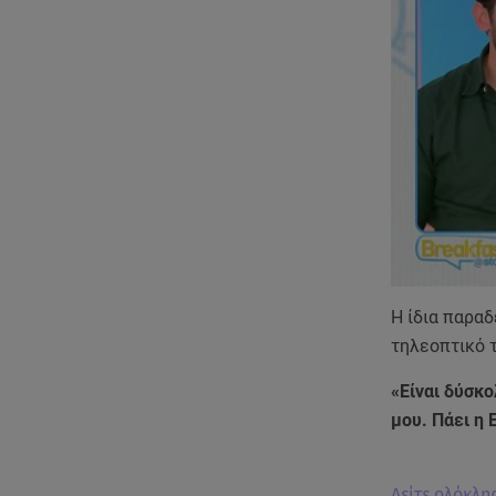
Η ίδια παραδ
τηλεοπτικό τ
«Είναι δύσκ
μου. Πάει η 
Δείτε ολόκλη