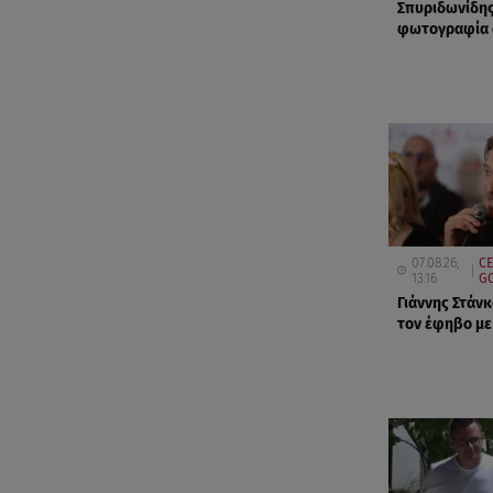
Σπυριδωνίδης
φωτογραφία α
07.08.26,
CE
13:16
GO
Γιάννης Στάνκ
τον έφηβο με