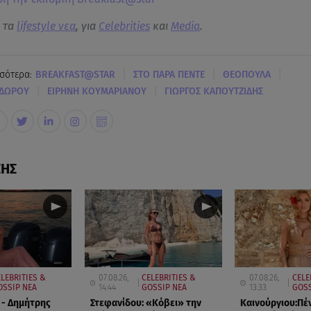
α τα
lifestyle νεα
, για
Celebrities
και
Media
.
|
|
|
σότερα:
BREAKFAST@STAR
ΣΤΟ ΠΑΡΑ ΠΕΝΤΕ
ΘΕΟΠΟΥΛΑ
|
|
ΔΩΡΟΥ
ΕΙΡΗΝΗ ΚΟΥΜΑΡΙΑΝΟΥ
ΓΙΩΡΓΟΣ ΚΑΠΟΥΤΖΙΔΗΣ
ΣΗΣ
LEBRITIES &
07.08.26,
CELEBRITIES &
07.08.26,
CELE
OSSIP ΝΕΑ
14:44
GOSSIP ΝΕΑ
13:33
GOSS
 - Δημήτρης
Στεφανίδου: «Κόβει» την
Καινούργιου:Πέ