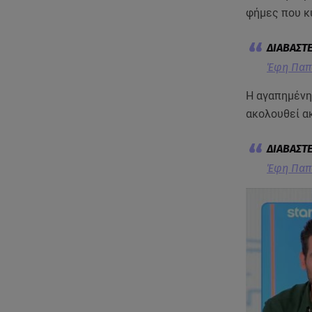
φήμες που κυ
Έφη Παπα
Η αγαπημένη
ακολουθεί α
Έφη Παπα