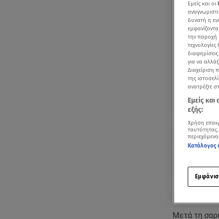
Εμείς και οι
αναγνωριστι
δυνατή η ε
εμφανίζοντα
την παροχή 
τεχνολογίες
διαφημίσεις
για να αλλά
Διαχείριση 
της ιστοσελί
ανατρέξτε σ
Εμείς και
εξής:
Η Έφη Παπαθε
Χρήση επακ
ταυτότητας.
περιεχόμενο
Κατάλογος 
Εμφάνισ
Ακούστ
Μετά τη σαρ