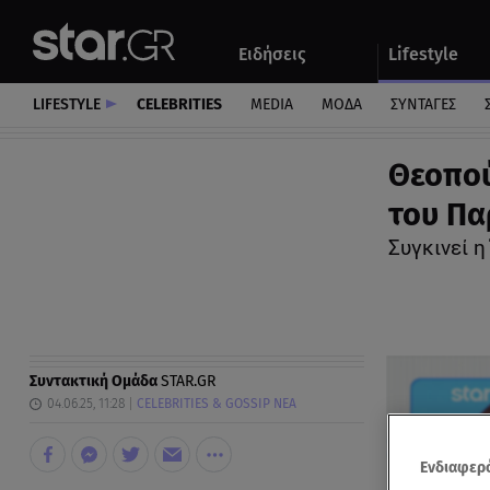
Αθλητικά
Quiz
Ειδήσεις
Lifestyle
Αυτοκίνητο
LIFESTYLE
CELEBRITIES
MEDIA
ΜΟΔΑ
ΣΥΝΤΑΓΕΣ
Θεοπού
του Πα
Συγκινεί 
Συντακτική Ομάδα
STAR.GR
04.06.25, 11:28
CELEBRITIES & GOSSIP ΝΕΑ
Ενδιαφερό