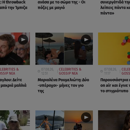
: Η throwback
ανάσα με το σώμα της - Οι
συνεργάτιδά τη
πό την Ίμπιζα
πόζες με μαγιό
λείπεις πάντα κα
πάντα»
LEBRITIES &
07.08.26,
CELEBRITIES &
07.08.26,
CELE
SSIP ΝΕΑ
12:51
GOSSIP ΝΕΑ
11:17
GOSS
ογλου: Δείτε
Μαριαλένα Ρουμελιώτη: Δύο
Παρουσιάστρια 
 μακριά μαλλιά
-υπέροχοι- μήνες τον γιο
on air και έγινε 
της
το στιγμιότυπο