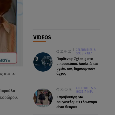
Φωτιά στο Στεφάνι Κορίνθου:
Μήνυμα από το 112 -
Σηκώθηκαν εναέρια μέσα
07.08.26 , 18:34
Έξοδος Αυγούστου: Στο 100% η
VIDEOS
πληρότητα για Κυκλάδες
CELEBRITIES &
22.04.25
GOSSIP ΝΕΑ
Παρθένος: Σχέσεις στο
μικροσκόπιο. Δουλειά και
υγεία, σας δημιουργούν
ς και το
άγχος
CELEBRITIES &
20.02.25
 Σοφούλα
GOSSIP ΝΕΑ
Καραβοκύρη για
θεοδώρου.
Ζουγανέλη: «Η Ελεωνόρα
είναι θεάρα»