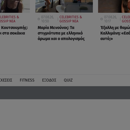
LEBRITIES &
07.08.26,
CELEBRITIES &
07.08.26,
CELE
OSSIP ΝΕΑ
10:50
GOSSIP ΝΕΑ
10:17
GOSS
- Κουτσουμπής:
Μαρία Μενούνος: Τα
Έξαλλη με θαμώ
ι στα σοκάκια
στιγμιότυπα με ελληνικό
Καλλιμάνη: «Εσέ
άρωμα και ο απολογισμός
αυτό;»
ΣΧΕΣΕΙΣ
FITNESS
ΕΞΟΔΟΣ
QUIZ