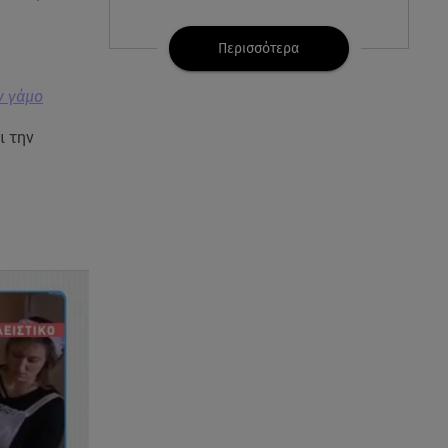
07.08.26 , 21:32
Κρήτη: Τουρίστας ρωτούσε
Περισσότερα
πόσο να πληρώσει για να
ασελγήσει σε 10χρονη
ν γάμο
ι την
07.08.26 , 21:17
Κλήρωση Eurojackpot
7/8/2026: Οι τυχεροί αριθμοί για
τα 32.000.000 ευρώ
07.08.26 , 21:03
Σε τρία επίπεδα οι παραβιάσεις
της Τουρκίας στο Αιγαίο
07.08.26 , 21:00
MINI Aceman E: Τα αξεσουάρ για
περιπετειώδεις διαδρομές
07.08.26 , 20:47