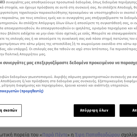
603
συνεργάτες μας αποθηκεύουμε προσωπικά δεδομένα, όπως δεδομένα περιήγησης
κά στοιχεία, και έχουμε πρόσβαση σε αυτά στη συσκευή σας. Αν επιλέξετε Αποδοχή, θ
νεργοποίηση τεχνολογιών παρακολούθησης προκειμένου να υποστηριχθούν οι σκοποί
ι παρακάτω, για τους οποίους εμείς και οι συνεργάτες μας επεξεργαζόμαστε τα δεδομέ
υπηρεσιών. Αν επιλέξετε Απόρριψη όλων όλων ή αποσύρετε τη συγκατάθεσή σας, οι ε
 θα απενεργοποιηθούν. Αν απενεργοποιηθούν οι ιχνηλάτες, ορισμένο περιεχόμενο και κά
 που βλέπετε ενδέχεται να μην είναι τόσο σχετικές με εσάς. Μπορείτε να επανεμφανίσετ
ξετε τις επιλογές σας ή να αποσύρετε τη συναίνεσή σας ανά πάσα στιγμή πατώντας τον
προτιμήσεων στο κάτω μέρος της ιστοσελίδας [ή το αιωρούμενο εικονίδιο στο κάτω α
δας, εάν υπάρχει]. Οι επιλογές σας θα τεθούν σε ισχύ στον Ιστότοπος. Για περισσότερε
την Πολιτική Απορρήτου μας.
 οι συνεργάτες μας επεξεργαζόμαστε δεδομένα προκειμένου να παρασχ
οδώρου στο Breakfast@star
ριβών δεδομένων γεωεντοπισμού. Ακριβής σάρωση χαρακτηριστικών συσκευής για αν
 Αποθήκευση ή/και πρόσβαση στα δεδομένα μιας συσκευής. Εξατομικευμένη διαφήμι
, μέτρηση διαφήμισης και περιεχομένου, έρευνα κοινού και ανάπτυξη υπηρεσιών.
Δείτε περισσότερα άρθρα μας στα αποτελέσματα αναζήτησης
συνεργατών (προμηθευτές)
Add star.gr on Google
η σκοπών
Απόρριψη όλων
Απ
ε το άρθρο
--:--
λεπτά
ωτική πορεία του «
Παρά Πέντε
» η
Έφη Παπαθεοδώρου
σχολία