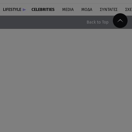
LIFESTYLE
CELEBRITIES
MEDIA
ΜΟΔΑ
ΣΥΝΤΑΓΕΣ
ΣΧΕ
Back to Top