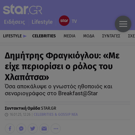
Ειδήσεις
Lifestyle
LIFESTYLE
CELEBRITIES
MEDIA
ΜΟΔΑ
ΣΥΝΤΑΓΕΣ
ΣΧΕ
Δημήτρης Φραγκιόγλου: «Με
είχε περιορίσει ο ρόλος του
Χλαπάτσα»
Όσα αποκάλυψε ο γνωστός ηθοποιός και
σεναριογράφος στο Breakfast@Star
Συντακτική Ομάδα
STAR.GR
16.01.25, 12:26
CELEBRITIES & GOSSIP ΝΕΑ