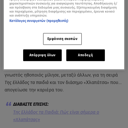
χαρακτηριστικών συσκευής για αναγνώριση ταυτότητας. Αποθήκευση ή/
και πρόσβαση στα δεδομένα μιας συσκευής. Εξατομικευμένη διαφήμιση
και περιεχόμενο, μέτρηση διαφήμισης και περιεχομένου, έρευνα κοινού
και ανάπτυξη υπηρεσιών.
Κατάλογος συνεργατών (προμηθευτές)
Εμφάνιση σκοπών
Απόρριψη όλων
Αποδοχή
Συνέντευξη στo
Breakfast@Star
και τη Σοφία
Ραυτοπούλου έδωσε ο
Δημήτρης Φραγκιόγλου
. Ο
γνωστός ηθοποιός μίλησε, μεταξύ άλλων, για τη σειρά
Της Ελλάδος τα παιδιά
και τον διάσημο «Χλαπάτσα» που...
απογείωσε την καριέρα του.
Της Ελλάδος τα Παιδιά: Πώς είναι σήμερα ο
«Χλαπάτσας»