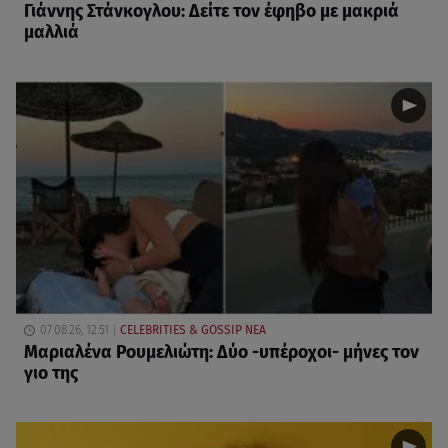
Γιάννης Στάνκογλου: Δείτε τον έφηβο με μακριά
μαλλιά
07.08.26, 12:51
CELEBRITIES & GOSSIP ΝΕΑ
Μαριαλένα Ρουμελιώτη: Δύο -υπέροχοι- μήνες τον
γιο της