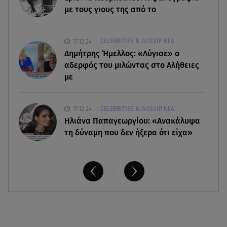
με τους γιους της από το
Κυψέλη: Tι βρέθηκε στο διαμέρισμα της
38χρονης Λίζα
17.12.24
CELEBRITIES & GOSSIP ΝΕΑ
Δημήτρης Ήμελλος: «Λύγισε» ο
αδερφός του μιλώντας στο Αλήθειες
με
17.12.24
CELEBRITIES & GOSSIP ΝΕΑ
Ηλιάνα Παπαγεωργίου: «Ανακάλυψα
τη δύναμη που δεν ήξερα ότι είχα»