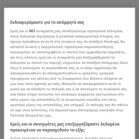
Ενδιαφερόμαστε για το απόρρητό σας
Εμείς και οι
603
συνεργάτες μας αποθηκεύουμε προσωπικά δεδομένα,
όπως δεδομένα περιήγησης ή μοναδικά αναγνωριστικά στοιχεία, και
έχουμε πρόσβαση σε αυτά στη συσκευή σας. Αν επιλέξετε Αποδοχή, θα
καταστεί δυνατή η ενεργοποίηση τεχνολογιών παρακολούθησης
προκειμένου να υποστηριχθούν οι σκοποί που εμφανίζονται παρακάτω,
για τους οποίους εμείς και οι συνεργάτες μας επεξεργαζόμαστε τα
δεδομένα με σκοπό την παροχή υπηρεσιών. Αν επιλέξετε Απόρριψη όλων
όλων ή αποσύρετε τη συγκατάθεσή σας, οι εν λόγω τεχνολογίες θα
απενεργοποιηθούν. Αν απενεργοποιηθούν οι ιχνηλάτες, ορισμένο
περιεχόμενο και κάποιες από τις διαφημίσεις που βλέπετε ενδέχεται να
μην είναι τόσο σχετικές με εσάς. Μπορείτε να επανεμφανίσετε αυτό το
μενού για να αλλάξετε τις επιλογές σας ή να αποσύρετε τη συναίνεσή σας
ανά πάσα στιγμή πατώντας τον σύνδεσμο Διαχείριση προτιμήσεων στο
κάτω μέρος της ιστοσελίδας [ή το αιωρούμενο εικονίδιο στο κάτω
αριστερό μέρος της ιστοσελίδας, εάν υπάρχει]. Οι επιλογές σας θα τεθούν
σε ισχύ στον Ιστότοπος. Για περισσότερες λεπτομέρειες ανατρέξτε στην
Πολιτική Απορρήτου μας.
Εμείς και οι συνεργάτες μας επεξεργαζόμαστε δεδομένα
προκειμένου να παρασχεθούν τα εξής:
Χρήση επακριβών δεδομένων γεωεντοπισμού. Ακριβής σάρωση