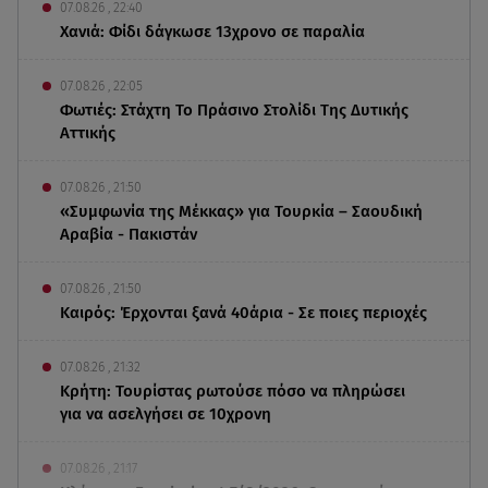
07.08.26 , 22:40
Χανιά: Φίδι δάγκωσε 13χρονο σε παραλία
07.08.26 , 22:05
Φωτιές: Στάχτη Το Πράσινο Στολίδι Της Δυτικής
Αττικής
07.08.26 , 21:50
«Συμφωνία της Μέκκας» για Τουρκία – Σαουδική
Αραβία - Πακιστάν
07.08.26 , 21:50
Καιρός: Έρχονται ξανά 40άρια - Σε ποιες περιοχές
07.08.26 , 21:32
Κρήτη: Τουρίστας ρωτούσε πόσο να πληρώσει
για να ασελγήσει σε 10χρονη
07.08.26 , 21:17