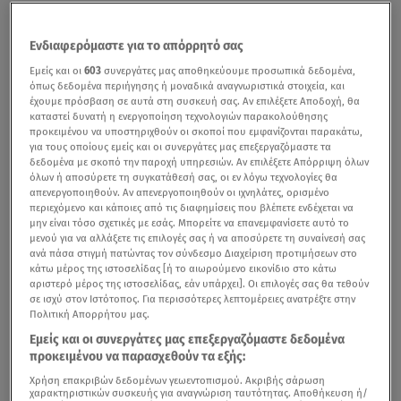
Ενδιαφερόμαστε για το απόρρητό σας
Εμείς και οι
603
συνεργάτες μας αποθηκεύουμε προσωπικά δεδομένα,
όπως δεδομένα περιήγησης ή μοναδικά αναγνωριστικά στοιχεία, και
έχουμε πρόσβαση σε αυτά στη συσκευή σας. Αν επιλέξετε Αποδοχή, θα
καταστεί δυνατή η ενεργοποίηση τεχνολογιών παρακολούθησης
προκειμένου να υποστηριχθούν οι σκοποί που εμφανίζονται παρακάτω,
για τους οποίους εμείς και οι συνεργάτες μας επεξεργαζόμαστε τα
δεδομένα με σκοπό την παροχή υπηρεσιών. Αν επιλέξετε Απόρριψη όλων
όλων ή αποσύρετε τη συγκατάθεσή σας, οι εν λόγω τεχνολογίες θα
απενεργοποιηθούν. Αν απενεργοποιηθούν οι ιχνηλάτες, ορισμένο
περιεχόμενο και κάποιες από τις διαφημίσεις που βλέπετε ενδέχεται να
μην είναι τόσο σχετικές με εσάς. Μπορείτε να επανεμφανίσετε αυτό το
μενού για να αλλάξετε τις επιλογές σας ή να αποσύρετε τη συναίνεσή σας
ανά πάσα στιγμή πατώντας τον σύνδεσμο Διαχείριση προτιμήσεων στο
κάτω μέρος της ιστοσελίδας [ή το αιωρούμενο εικονίδιο στο κάτω
αριστερό μέρος της ιστοσελίδας, εάν υπάρχει]. Οι επιλογές σας θα τεθούν
σε ισχύ στον Ιστότοπος. Για περισσότερες λεπτομέρειες ανατρέξτε στην
Πολιτική Απορρήτου μας.
Εμείς και οι συνεργάτες μας επεξεργαζόμαστε δεδομένα
προκειμένου να παρασχεθούν τα εξής:
Χρήση επακριβών δεδομένων γεωεντοπισμού. Ακριβής σάρωση
χαρακτηριστικών συσκευής για αναγνώριση ταυτότητας. Αποθήκευση ή/