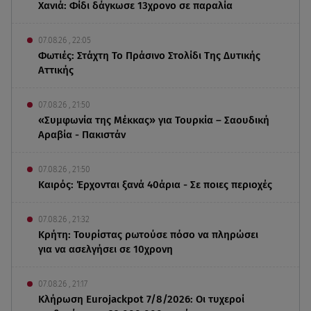
Χανιά: Φίδι δάγκωσε 13χρονο σε παραλία
07.08.26 , 22:05
Φωτιές: Στάχτη Το Πράσινο Στολίδι Της Δυτικής
Αττικής
07.08.26 , 21:50
«Συμφωνία της Μέκκας» για Τουρκία – Σαουδική
Αραβία - Πακιστάν
07.08.26 , 21:50
Καιρός: Έρχονται ξανά 40άρια - Σε ποιες περιοχές
07.08.26 , 21:32
Κρήτη: Τουρίστας ρωτούσε πόσο να πληρώσει
για να ασελγήσει σε 10χρονη
07.08.26 , 21:17
Κλήρωση Eurojackpot 7/8/2026: Οι τυχεροί