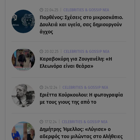
38χρονης Λίζα
22.04.25
CELEBRITIES & GOSSIP ΝΕΑ
Παρθένος: Σχέσεις στο μικροσκόπιο.
07.08.26 , 19:15
Δουλειά και υγεία, σας δημιουργούν
Συντάξεις Σεπτεμβρίου: Πότε θα μπουν τα
άγχος
χρήματα στους λογαριασμούς
07.08.26 , 18:45
20.02.25
CELEBRITIES & GOSSIP ΝΕΑ
Φωτιά στο Στεφάνι Κορίνθου: Μήνυμα από το 112
Καραβοκύρη για Ζουγανέλη: «Η
- Σηκώθηκαν εναέρια μέσα
Ελεωνόρα είναι θεάρα»
07.08.26 , 18:34
Έξοδος Αυγούστου: Στο 100% η πληρότητα για
24.12.24
CELEBRITIES & GOSSIP ΝΕΑ
Κυκλάδες
Εριέττα Κούρκουλου: Η φωτογραφία
με τους γιους της από το
07.08.26 , 17:44
Παιδικοί σταθμοί: Πότε βγαίνουν τα προσωρινά
17.12.24
CELEBRITIES & GOSSIP ΝΕΑ
αποτελέσματα
Δημήτρης Ήμελλος: «Λύγισε» ο
αδερφός του μιλώντας στο Αλήθειες