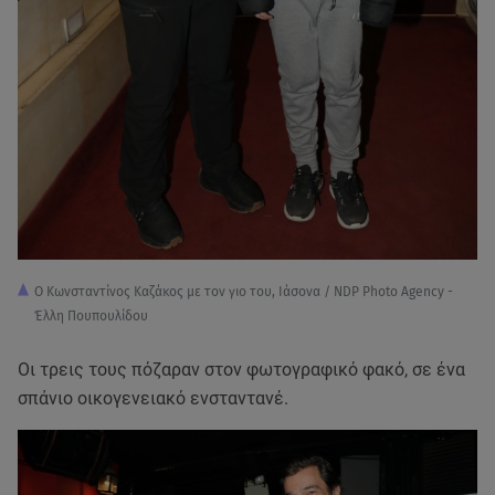
Ο Κωνσταντίνος Καζάκος με τον γιο του, Ιάσονα / NDP Photo Agency -
Έλλη Πουπουλίδου
Οι τρεις τους πόζαραν στον φωτογραφικό φακό, σε ένα
σπάνιο οικογενειακό ενσταντανέ.