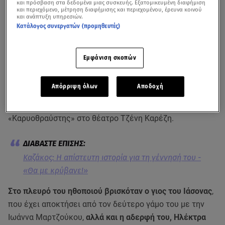
και πρόσβαση στα δεδομένα μιας συσκευής. Εξατομικευμένη διαφήμιση
και περιεχόμενο, μέτρηση διαφήμισης και περιεχομένου, έρευνα κοινού
και ανάπτυξη υπηρεσιών.
Κατάλογος συνεργατών (προμηθευτές)
Εμφάνιση σκοπών
Απόρριψη όλων
Αποδοχή
Το βράδυ του Σαββάτου (11/1), ο
Κωνσταντίνος Καζάκος
παρακολούθησε τη θεατρική παράσταση
«Καρυοθραύστης» στο θέατρο Τζένη Καρέζη.
Καζάκος: Η απίστευτη ιστορία για τη γέννησή του -
«Θα με κρύβανε!»
Στο πλευρό του ηθοποιού βρισκόταν ο γιος του Ιάσονας
,
που έχει αποκτήσει από τον δεύτερο γάμο του με την
Ιωάννα Μαρτζούκου,
αλλά και η αδερφή του, Ηλέκτρα