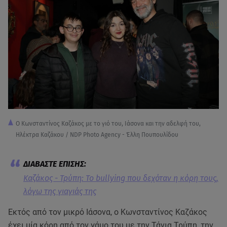
Ο Κωνσταντίνος Καζάκος με το γιό του, Ιάσονα και την αδελφή του,
Ηλέκτρα Καζάκου / NDP Photo Agency - Έλλη Πουπουλίδου
Καζάκος - Τρύπη: Το bullying που δεχόταν η κόρη τους,
λόγω της γιαγιάς της
Εκτός από τον μικρό Ιάσονα, ο Κωνσταντίνος Καζάκος
έχει μία κόρη από τον γάμο του με την Τάνια Τρύπη, την