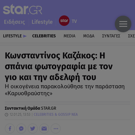
Ειδήσεις
Lifestyle
LIFESTYLE
CELEBRITIES
MEDIA
ΜΟΔΑ
ΣΥΝΤΑΓΕΣ
ΣΧΕ
Κωνσταντίνος Καζάκος: Η
σπάνια φωτογραφία με τον
γιο και την αδελφή του
Η οικογένεια παρακολούθησε την παράσταση
«Καρυοθραύστης»
Συντακτική Ομάδα
STAR.GR
12.01.25, 13:53
CELEBRITIES & GOSSIP ΝΕΑ