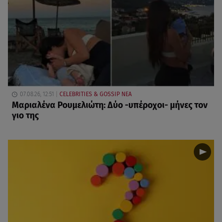
07.08.26, 12:51
CELEBRITIES & GOSSIP ΝΕΑ
Μαριαλένα Ρουμελιώτη: Δύο -υπέροχοι- μήνες τον
γιο της