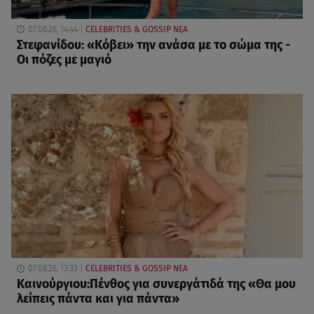
07.08.26, 14:44
CELEBRITIES & GOSSIP ΝΕΑ
Στεφανίδου: «Κόβει» την ανάσα με το σώμα της -
Οι πόζες με μαγιό
07.08.26, 13:33
CELEBRITIES & GOSSIP ΝΕΑ
Καινούργιου:Πένθος για συνεργάτιδά της «Θα μου
λείπεις πάντα και για πάντα»