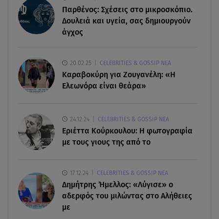
Παρθένος: Σχέσεις στο μικροσκόπιο.
08.08.26 , 23:30
Δουλειά και υγεία, σας δημιουργούν
Greek Mafia: Χειροπέδες σε «Πίτμπουλ» και
άγχος
«Μπουλντόγκ»
08.08.26 , 23:00
20.02.25
CELEBRITIES & GOSSIP ΝΕΑ
Στενά του Ορμούζ: Στο Ιράν ο έλεγχος της
Καραβοκύρη για Ζουγανέλη: «Η
εισερχόμενης ναυσιπλοΐας
Ελεωνόρα είναι θεάρα»
08.08.26 , 22:45
Κρήτη: Τι απαντά η ΕΛ.ΑΣ. για το βίντεο με τον
24.12.24
CELEBRITIES & GOSSIP ΝΕΑ
μεθυσμένο τουρίστα
Εριέττα Κούρκουλου: Η φωτογραφία
με τους γιους της από το
08.08.26 , 22:33
Αλεξανδρούπολη: Ανασύρθηκε χωρίς τις
17.12.24
CELEBRITIES & GOSSIP ΝΕΑ
αισθήσεις του ηλικιωμένος από πηγάδι
Δημήτρης Ήμελλος: «Λύγισε» ο
αδερφός του μιλώντας στο Αλήθειες
με