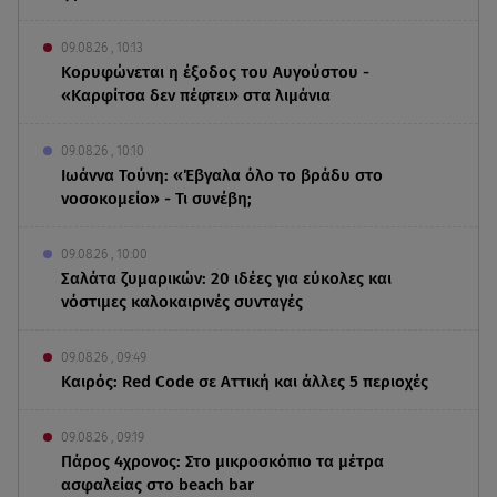
09.08.26 , 10:13
Κορυφώνεται η έξοδος του Αυγούστου -
«Καρφίτσα δεν πέφτει» στα λιμάνια
09.08.26 , 10:10
Ιωάννα Τούνη: «Έβγαλα όλο το βράδυ στο
νοσοκομείο» - Τι συνέβη;
09.08.26 , 10:00
Σαλάτα ζυμαρικών: 20 ιδέες για εύκολες και
νόστιμες καλοκαιρινές συνταγές
09.08.26 , 09:49
Καιρός: Red Code σε Αττική και άλλες 5 περιοχές
09.08.26 , 09:19
Πάρος 4χρονος: Στο μικροσκόπιο τα μέτρα
ασφαλείας στο beach bar