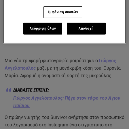
Εμφάνιση σκοπών
Απόρριψη όλων
Αποδοχή
Μια νέα τρυφερή φωτογραφία μοιράστηκε ο
Γιώργος
Αγγελόπουλος
μαζί με τη μονάκριβη κόρη του, Ουρανία
Μαρία. Αφορμή η ονομαστική εορτή της μικρούλας.
Γιώργος Αγγελόπουλος: Πήγε στον τάφο του Άγιου
Παΐσιου
Ο πρώην νικητής του Survivor ανήρτησε στον προσωπικό
του λογαριασμό στο Instagram ένα στιγμιότυπο στο