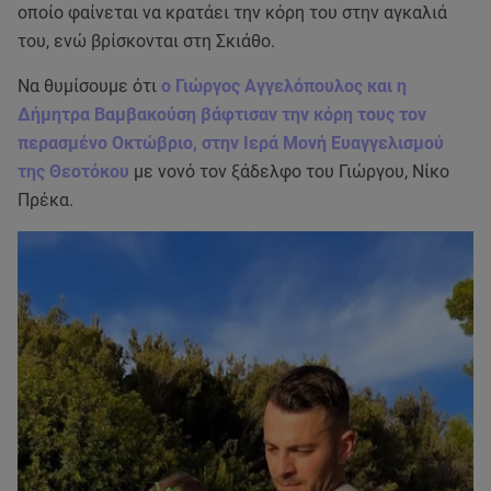
οποίο φαίνεται να κρατάει την κόρη του στην αγκαλιά
του, ενώ βρίσκονται στη Σκιάθο.
Να θυμίσουμε ότι
ο Γιώργος Αγγελόπουλος και η
Δήμητρα Βαμβακούση βάφτισαν την κόρη τους τον
περασμένο Οκτώβριο, στην Ιερά Μονή Ευαγγελισμού
της Θεοτόκου
με νονό τον ξάδελφο του Γιώργου, Νίκο
Πρέκα.