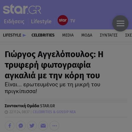
Ειδήσεις
Lifestyle
LIFESTYLE
CELEBRITIES
MEDIA
ΜΟΔΑ
ΣΥΝΤΑΓΕΣ
ΣΧΕ
Γιώργος Αγγελόπουλος: H
τρυφερή φωτογραφία
αγκαλιά με την κόρη του
Είναι... ερωτευμένος με τη μικρή του
πριγκίπισσα!
Συντακτική Ομάδα
STAR.GR
22.11.24, 08:37
CELEBRITIES & GOSSIP ΝΕΑ