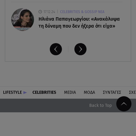
17.12.24
CELEBRITIES & GOSSIP ΝΕΑ
Ηλιάνα Παπαγεωργίου: «Ανακάλυψα
τη δύναμη που δεν ήξερα ότι είχα»
LIFESTYLE
CELEBRITIES
MEDIA
ΜΟΔΑ
ΣΥΝΤΑΓΕΣ
ΣΧΕ
Back to Top