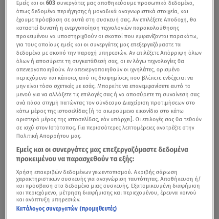
Εμείς και οι
603
συνεργάτες μας αποθηκεύουμε προσωπικά δεδομένα,
όπως δεδομένα περιήγησης ή μοναδικά αναγνωριστικά στοιχεία, και
έχουμε πρόσβαση σε αυτά στη συσκευή σας. Αν επιλέξετε Αποδοχή, θα
καταστεί δυνατή η ενεργοποίηση τεχνολογιών παρακολούθησης
προκειμένου να υποστηριχθούν οι σκοποί που εμφανίζονται παρακάτω,
για τους οποίους εμείς και οι συνεργάτες μας επεξεργαζόμαστε τα
δεδομένα με σκοπό την παροχή υπηρεσιών. Αν επιλέξετε Απόρριψη όλων
όλων ή αποσύρετε τη συγκατάθεσή σας, οι εν λόγω τεχνολογίες θα
απενεργοποιηθούν. Αν απενεργοποιηθούν οι ιχνηλάτες, ορισμένο
περιεχόμενο και κάποιες από τις διαφημίσεις που βλέπετε ενδέχεται να
μην είναι τόσο σχετικές με εσάς. Μπορείτε να επανεμφανίσετε αυτό το
μενού για να αλλάξετε τις επιλογές σας ή να αποσύρετε τη συναίνεσή σας
ανά πάσα στιγμή πατώντας τον σύνδεσμο Διαχείριση προτιμήσεων στο
κάτω μέρος της ιστοσελίδας [ή το αιωρούμενο εικονίδιο στο κάτω
αριστερό μέρος της ιστοσελίδας, εάν υπάρχει]. Οι επιλογές σας θα τεθούν
σε ισχύ στον Ιστότοπος. Για περισσότερες λεπτομέρειες ανατρέξτε στην
Πολιτική Απορρήτου μας.
Εμείς και οι συνεργάτες μας επεξεργαζόμαστε δεδομένα
προκειμένου να παρασχεθούν τα εξής:
Χρήση επακριβών δεδομένων γεωεντοπισμού. Ακριβής σάρωση
χαρακτηριστικών συσκευής για αναγνώριση ταυτότητας. Αποθήκευση ή/
και πρόσβαση στα δεδομένα μιας συσκευής. Εξατομικευμένη διαφήμιση
και περιεχόμενο, μέτρηση διαφήμισης και περιεχομένου, έρευνα κοινού
και ανάπτυξη υπηρεσιών.
Κατάλογος συνεργατών (προμηθευτές)